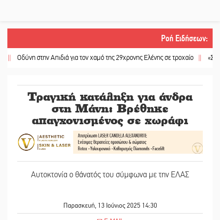
Ροή Ειδήσεων
:
δύνη στην Απιδιά για τον χαμό της 29χρονης Ελένης σε τροχαίο
||
«Σφραγίδα» 
Τραγική κατάληξη για άνδρα
στη Μάνη: Βρέθηκε
απαγχονισμένος σε χωράφι
Αυτοκτονία ο θάνατός του σύμφωνα με την ΕΛΑΣ
Παρασκευή, 13 Ιούνιος 2025 14:30