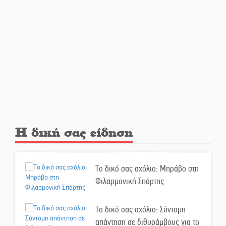
Mystras Grand Palace Resort &
Spa
Στον καταψύκτη του Μυστρά για
το «ζεστό» χρήμα
Ο καρχαρίας από την εποχή του
Σαίξπηρ που αψηφά τον χρόνο
Η δική σας είδηση
Στη φάκα της Ασφάλειας Σπάρτης
μέλος της σπείρας των
Το δικό σας σχόλιο: Μπράβο στη
«κουκουλοφόρων»
Φιλαρμονική Σπάρτης
Δεν χαλαρώνει η επιφυλακή για
Το δικό σας σχόλιο: Σύντομη
φωτιές στη Λακωνία
απάντηση σε διθυράμβους για το