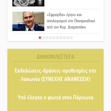
«Σφραγίδα» έργου και
απολογισμού στο Παναρκαδικό
από τον Κυρ. Διαμαντάκο
Μια «χρυσή» ελαιοκομική
προοπτική για τη Λακωνία
ΔΗΜΟΦΙΛΕΣΤΕΡΑ
Εκδηλώσεις του ΚΚΕ Λακωνίας
για τα 80 χρόνια από την ίδρυση
Εκδηλώσεις-δράσεις-προθεσμίες στη
του Δημοκρατικού Στρατού
Λακωνία (ΣΥΝΕΧΗΣ ΑΝΑΝΕΩΣΗ)
«Στέγνωσε» από νερό πάνω από
μήνα ο Πύρριχος
Υπό έλεγχο η φωτιά στον Πάρνωνα