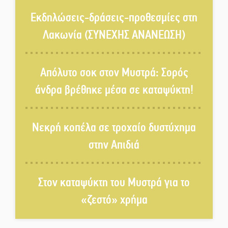
Ένα «ταξίδι» τέχνης και
χρωμάτων στη Νεάπολη
Εκδηλώσεις-δράσεις-προθεσμίες στη
Λακωνία (ΣΥΝΕΧΗΣ ΑΝΑΝΕΩΣΗ)
Τα Λαγκάδια κρατούν ζωντανή
την τέχνη της πέτρας
Απόλυτο σοκ στον Μυστρά: Σορός
άνδρα βρέθηκε μέσα σε καταψύκτη!
Στους ρυθμούς της Ελεωνόρας
Ζουγανέλη το Σαϊνοπούλειο
Νεκρή κοπέλα σε τροχαίο δυστύχημα
στην Απιδιά
Πλούσιο πολιτιστικό πρόγραμμα
δίνει «χρώμα» στον Αύγουστο
του Λαχίου
Στον καταψύκτη του Μυστρά για το
«ζεστό» χρήμα
Χασισοφυτεία στην
Παλαιοπαναγιά ξεσκέπασε η