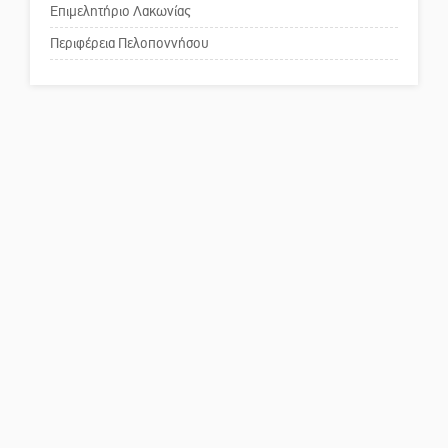
Το δικό σας σχόλιο: Παράδειγμα
Επιμελητήριο Λακωνίας
κοινωνικής αναισθησίας
Περιφέρεια Πελοποννήσου
Πού βρίσκεται το ιστορικό
κέντρο της Σπάρτης;