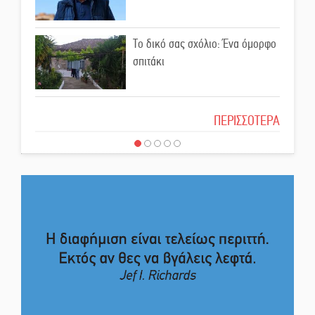
Κερδισμένη ουσία ή
επικοινωνιακές εντυπώσεις;
Το δικό σας σχόλιο: Ένα όμορφο
Ελεύθερος ο 55χρονος για την
σπιτάκι
υπόθεση του Μυστρά
Το δικό σας σχόλιο: Μπράβο στη
ΠΕΡΙΣΣΟΤΕΡΑ
Εκδηλώσεις-δράσεις-
Φιλαρμονική Σπάρτης
προθεσμίες στη Λακωνία
(ΣΥΝΕΧΗΣ ΑΝΑΝΕΩΣΗ)
Το δικό σας σχόλιο: Σύντομη
Ποδοσφαιρικό αντάμωμα για
απάντηση σε διθυράμβους για το
τους Κοκκινοραχίτες
παλαιό Δικαστικό Μέγαρο
Το δικό σας σχόλιο: Ιερή
Μάχης συνέχεια των 310 για τη
απόφαση
Λαϊκή Σπάρτης