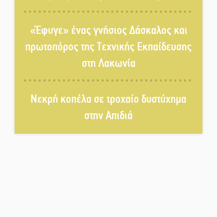
κάνουν τον κόσμο λίγο πιο
ανθρώπινο»
«Έφυγε» ένας γνήσιος Δάσκαλος και
Χωρίς «διακοπές» η ΕΛΑΣ:
πρωτοπόρος της Τεχνικής Εκπαίδευσης
Σάρωσε Πελοπόννησο και
στη Λακωνία
Λακωνία
«Έφυγε» ένας γνήσιος Δάσκαλος
Νεκρή κοπέλα σε τροχαίο δυστύχημα
και πρωτοπόρος της Τεχνικής
Εκπαίδευσης στη Λακωνία
στην Απιδιά
«Κλειστά» ανοιχτά προαύλια
στον Δ. Σπάρτης;
Δεκαπενταύγουστος στην
Πετρίνα: Αντάμωμα με μουσική,
χορό και παράδοση