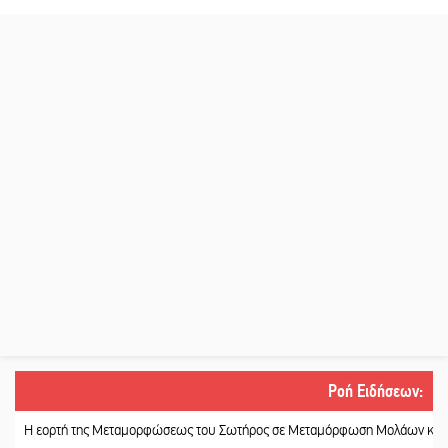
Ροή Ειδήσεων
:
τή της Μεταμορφώσεως του Σωτήρος σε Μεταμόρφωση Μολάων και Ανθοχώρι