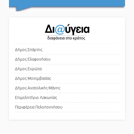
Το δικό σας σχόλιο: Πώς να
Στον τελικό του Πρωταθλήματος
εμπιστευθείς;
Ελλάδας Beach Soccer ο Π.
Μαρτσούκος
Ο εξωραϊσμός της Πλατείας Ν.
Η Έρη Ρίτσου σχολιάζει τα…
Κόσμου και ένας ελλοχεύων
τραγελαφικά των «κληρονόμων»
κίνδυνος
Δήμος Σπάρτης
Δήμος Ελαφονήσου
Το δικό σας σχόλιο: «Κύριε
πρωθυπουργέ, ντροπή»
Δήμος Ευρώτα
Δήμος Μονεμβασίας
Δήμος Ανατολικής Μάνης
Το δικό σας σχόλιο: Ανοιχτή
επιστολή στον δήμαρχο Σπάρτης
Επιμελητήριο Λακωνίας
για τη λειτουργία του ΚΑΠΗ
Περιφέρεια Πελοποννήσου
Το δικό σας σχόλιο: Παράδειγμα
κοινωνικής αναισθησίας