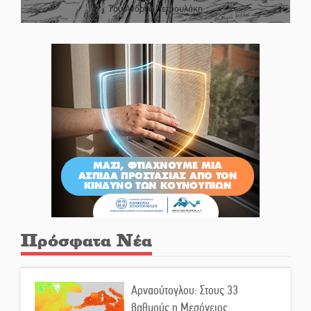
Του Ανδρέα Πετρουλάκη
Πρόσφατα Νέα
Αρναούτογλου: Στους 33
βαθμούς η Μεσόγειος