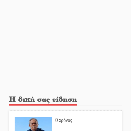
Σωτήρια επέμβαση για ναυτικό
ανοιχτά του Γυθείου
Αποστολή εξετελέσθη στην
Ταϊβάν: Στη βάση τους τα
παγκόσμια Σπαρτιατόπουλα
«Ρίζες και Ρεύματα» στο
Ξηροκάμπι με Ίκαρη και
Ζερβάκη
Αμετάβλητος στο «τριάρι» ο
Η δική σας είδηση
κίνδυνος φωτιάς σε όλη τη
Λακωνία
Ο χρόνος
Εβδομάδα Ομογενών: