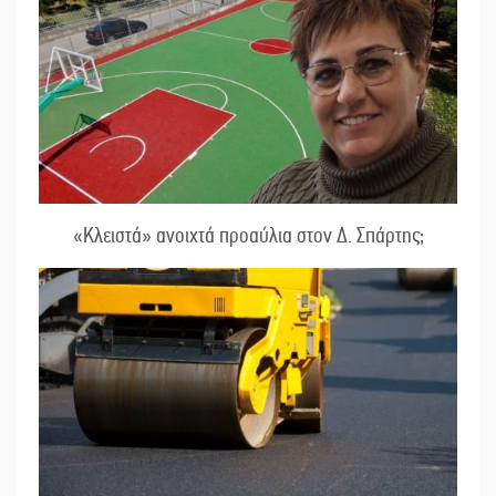
«Κλειστά» ανοιχτά προαύλια στον Δ. Σπάρτης;