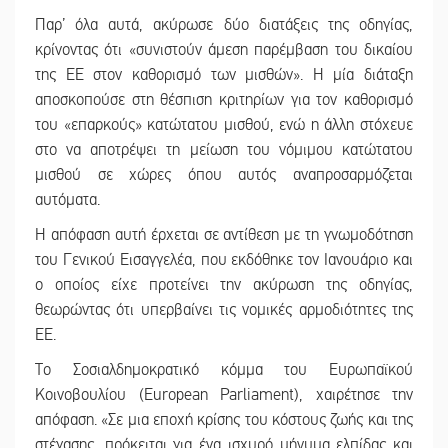
Παρ’ όλα αυτά, ακύρωσε δύο διατάξεις της οδηγίας,
κρίνοντας ότι «συνιστούν άμεση παρέμβαση του δικαίου
της ΕΕ στον καθορισμό των μισθών». Η μία διάταξη
αποσκοπούσε στη θέσπιση κριτηρίων για τον καθορισμό
του «επαρκούς» κατώτατου μισθού, ενώ η άλλη στόχευε
στο να αποτρέψει τη μείωση του νόμιμου κατώτατου
μισθού σε χώρες όπου αυτός αναπροσαρμόζεται
αυτόματα.
Η απόφαση αυτή έρχεται σε αντίθεση με τη γνωμοδότηση
του Γενικού Εισαγγελέα, που εκδόθηκε τον Ιανουάριο και
ο οποίος είχε προτείνει την ακύρωση της οδηγίας,
θεωρώντας ότι υπερβαίνει τις νομικές αρμοδιότητες της
ΕΕ.
Το Σοσιαλδημοκρατικό κόμμα του Ευρωπαϊκού
Κοινοβουλίου (European Parliament), χαιρέτησε την
απόφαση. «Σε μια εποχή κρίσης του κόστους ζωής και της
στέγασης, πρόκειται για ένα ισχυρό μήνυμα ελπίδας και