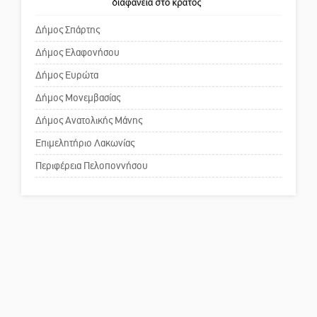
πρωθυπουργέ, ντροπή»
καταψύκτη
Δήμος Σπάρτης
Δήμος Ελαφονήσου
Το δικό σας σχόλιο: Ανοιχτή
επιστολή στον δήμαρχο Σπάρτης
Δήμος Ευρώτα
για τη λειτουργία του ΚΑΠΗ
Δήμος Μονεμβασίας
Δήμος Ανατολικής Μάνης
Το δικό σας σχόλιο: Παράδειγμα
κοινωνικής αναισθησίας
Επιμελητήριο Λακωνίας
Περιφέρεια Πελοποννήσου
Πού βρίσκεται το ιστορικό
κέντρο της Σπάρτης;