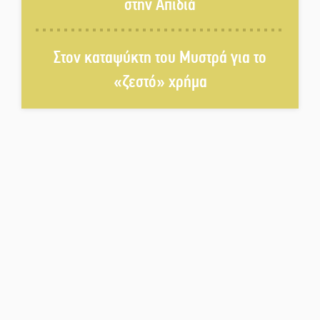
στην Απιδιά
Διακοπή ρεύματος στο Έλος
Στον καταψύκτη του Μυστρά για το
«ζεστό» χρήμα
Στο Γύθειο η Άντζελα Γκερέκου
Νταλίκα έπεσε σε γκρεμό στον
Κλαδά: Νεκρός ο 48χρονος
οδηγός
«Ανοιχτή Πόλη» απόψε η Σπάρτη
«ξεκλειδώνει» αγορά και
ψυχαγωγία
«Θέρισε» η άσφαλτος και τον
Ιούλιο στην Πελοπόννησο