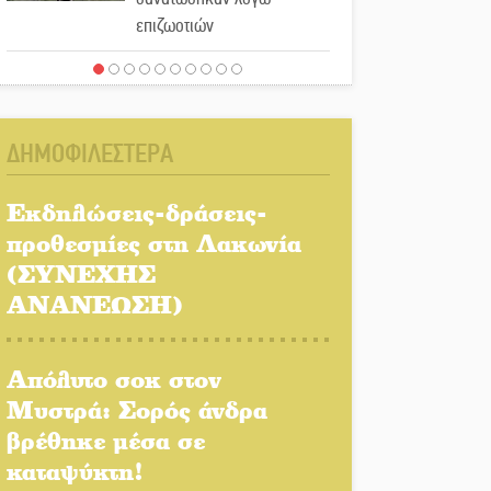
επιζωοτιών
Η ψυχολογία της ανατροπής
στο ποδόσφαιρο
ΔΗΜΟΦΙΛΕΣΤΕΡΑ
Ένα «ταξίδι» τέχνης και
χρωμάτων στη Νεάπολη
Εκδηλώσεις-δράσεις-
προθεσμίες στη Λακωνία
Τα Λαγκάδια κρατούν
(ΣΥΝΕΧΗΣ
ζωντανή την τέχνη της
ΑΝΑΝΕΩΣΗ)
πέτρας
Στους ρυθμούς της
Απόλυτο σοκ στον
Ελεωνόρας Ζουγανέλη το
Μυστρά: Σορός άνδρα
Σαϊνοπούλειο
βρέθηκε μέσα σε
καταψύκτη!
Πλούσιο πολιτιστικό