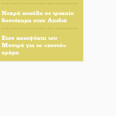
πρόγραμμα δίνει «χρώμα»
στον Αύγουστο του Λαχίου
Νεκρή κοπέλα σε τροχαίο
δυστύχημα στην Απιδιά
Χασισοφυτεία στην
Παλαιοπαναγιά ξεσκέπασε η
Αστυνομία
Στον καταψύκτη του
Μυστρά για το «ζεστό»
Μπαρόκ μελωδίες κάτω
χρήμα
από την αυγουστιάτικη
πανσέληνο της
Μονεμβασιάς
Διακοπή ρεύματος στο Έλος
Στο Γύθειο η Άντζελα
Γκερέκου