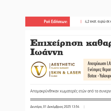
Ροή Ειδήσεων
:
||
4,2 εκατ. ευρώ σε κτηνοτρό
Επιχείρηση καθαρ
Ιωάννη
Απομακρύνθηκαν χωματερές ετών από τα συνεργ
Δευτέρα, 01 Δεκέμβριος 2025 13:54
|