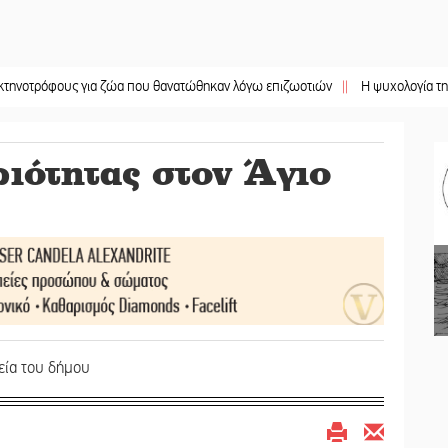
φους για ζώα που θανατώθηκαν λόγω επιζωοτιών
||
Η ψυχολογία της ανατροπ
ιότητας στον Άγιο
εία του δήμου