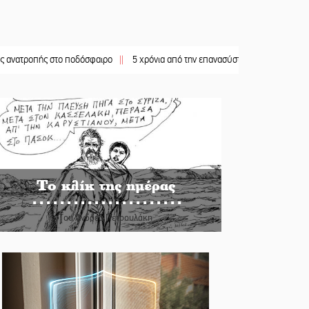
ής στο ποδόσφαιρο
||
5 χρόνια από την επανασύσταση της ΙΜ Παναγίας Βρεσθε
Το κλίκ της ημέρας
Του Ανδρέα Πετρουλάκη