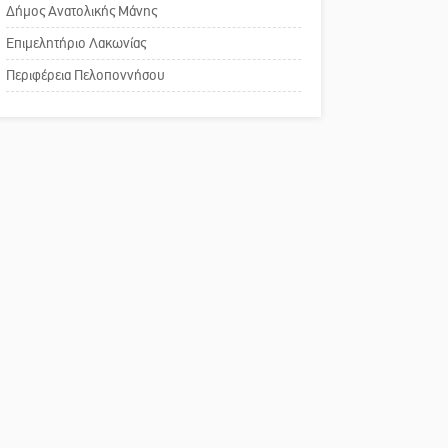
του ΚΑΠΗ
Δήμος Ανατολικής Μάνης
Επιμελητήριο Λακωνίας
Το δικό σας σχόλιο:
Περιφέρεια Πελοποννήσου
Παράδειγμα κοινωνικής
αναισθησίας
Πού βρίσκεται το ιστορικό
κέντρο της Σπάρτης;