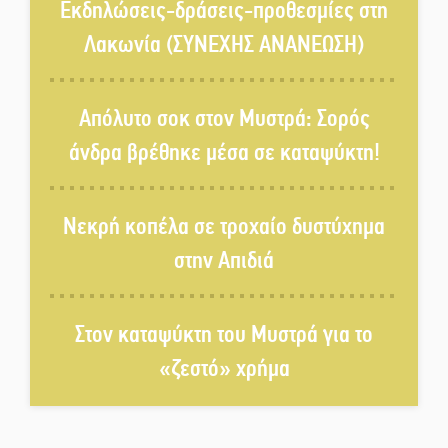
Ελλάδας Beach Soccer ο Π.
Εκδηλώσεις-δράσεις-προθεσμίες στη
Μαρτσούκος
Λακωνία (ΣΥΝΕΧΗΣ ΑΝΑΝΕΩΣΗ)
Η Έρη Ρίτσου σχολιάζει τα…
τραγελαφικά των «κληρονόμων»
Απόλυτο σοκ στον Μυστρά: Σορός
άνδρα βρέθηκε μέσα σε καταψύκτη!
Ο Ήλιος αποκαλύπτει τα μυστικά
του: Νέες εικόνες φέρνουν στο
Νεκρή κοπέλα σε τροχαίο δυστύχημα
φως άγνωστες «δίνες» στην
επιφάνειά του
στην Απιδιά
4,2 εκατ. ευρώ σε κτηνοτρόφους
για ζώα που θανατώθηκαν λόγω
Στον καταψύκτη του Μυστρά για το
επιζωοτιών
«ζεστό» χρήμα
Η ψυχολογία της ανατροπής στο
ποδόσφαιρο