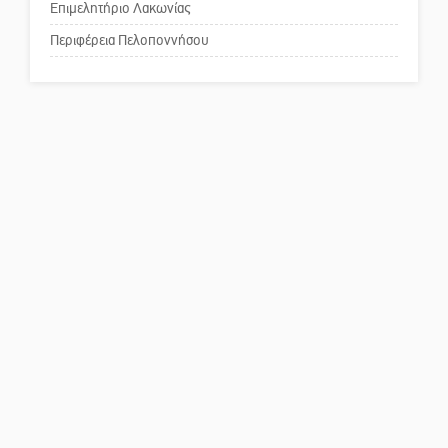
κοινωνικής αναισθησίας
Επιμελητήριο Λακωνίας
Περιφέρεια Πελοποννήσου
Πού βρίσκεται το ιστορικό
κέντρο της Σπάρτης;