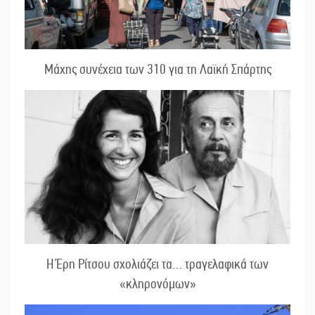
Μάχης συνέχεια των 310 για τη Λαϊκή Σπάρτης
Η Έρη Ρίτσου σχολιάζει τα… τραγελαφικά των
«κληρονόμων»