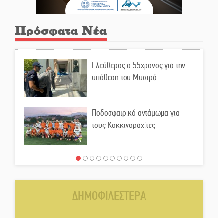
Πρόσφατα Νέα
Ελεύθερος ο 55χρονος για την
υπόθεση του Μυστρά
Ποδοσφαιρικό αντάμωμα για
τους Κοκκινοραχίτες
Μάχης συνέχεια των 310 για τη
Λαϊκή Σπάρτης
ΔΗΜΟΦΙΛΕΣΤΕΡΑ
Στον τελικό του Πρωταθλήματος