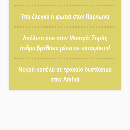
Το τελεφερίκ της Μονεμβασιάς
στο τραπέζι του δημόσιου
Υπό έλεγχο η φωτιά στον Πάρνωνα
διαλόγου
Πολιτισμός και παράδοση δίνουν
Απόλυτο σοκ στον Μυστρά: Σορός
ραντεβού στην Αγόριανη
άνδρα βρέθηκε μέσα σε καταψύκτη!
Η Σοχά ετοιμάζεται για ένα
Νεκρή κοπέλα σε τροχαίο δυστύχημα
δυναμικό καλοκαιρινό party
στην Απιδιά
Διακοπή μαθημάτων στο
Ματάλειο Κολυμβητήριο την
εβδομάδα του
Δεκαπενταύγουστου
Από Λιβύη είχαν ξεκινήσει οι