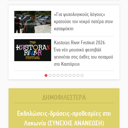
«Για ψυχολογικούς λόγους»
κρατούσε τον νεκρό πατέρα στον
καταψύκτη
Kastoras River Festival 2026:
Ένα νέο μουσικό φεστιβάλ
γεννιέται στις όχθες του ποταμού
στο Καστόρειο
Τα ζάρια παίρνουν «φωτιά» στην
Άρνα: Στήνεται το 3ο Τουρνουά
Τάβλι
ΔΗΜΟΦΙΛΕΣΤΕΡΑ
Αυθεντικό γλέντι με «Γιορτή
Βραστού» στη Σοχά
Εκδηλώσεις-δράσεις-προθεσμίες στη
Λακωνία (ΣΥΝΕΧΗΣ ΑΝΑΝΕΩΣΗ)