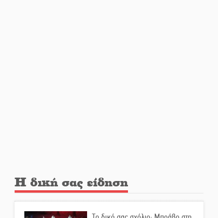
μετανάστες που
περισυνελέγησαν στο Ταίναρο
Διακοπή ρεύματος στην Πελλάνα
Λακε-Δαιμονικά: Το κυπαρίσσι
του Μυστρά που φύτρωσε από
μια ξεχασμένη προφητεία
Κλήρωσε για τον Αστέρα
Βλαχιώτη στη Γ’ Εθνική
Η δική σας είδηση
Οδύνη στην Απιδιά για τον χαμό
της 29χρονης Ελένης σε τροχαίο
Το δικό σας σχόλιο: Μπράβο στη