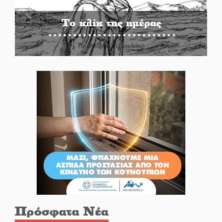
Το κλίκ της ημέρας
Του Ανδρέα Πετρουλάκη
Πρόσφατα Νέα