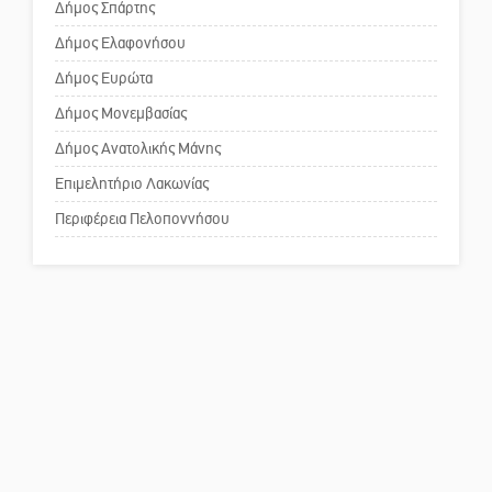
Δήμος Σπάρτης
Δήμος Ελαφονήσου
Το δικό σας σχόλιο: Ανοιχτή
επιστολή στον δήμαρχο Σπάρτης
Δήμος Ευρώτα
για τη λειτουργία του ΚΑΠΗ
Δήμος Μονεμβασίας
Δήμος Ανατολικής Μάνης
Το δικό σας σχόλιο: Παράδειγμα
κοινωνικής αναισθησίας
Επιμελητήριο Λακωνίας
Περιφέρεια Πελοποννήσου
Πού βρίσκεται το ιστορικό
κέντρο της Σπάρτης;