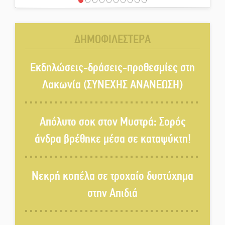
«Έφυγε» ένας γνήσιος Δάσκαλος
και πρωτοπόρος της Τεχνικής
Εκπαίδευσης στη Λακωνία
ΔΗΜΟΦΙΛΕΣΤΕΡΑ
«Κλειστά» ανοιχτά προαύλια
στον Δ. Σπάρτης;
Εκδηλώσεις-δράσεις-προθεσμίες στη
Λακωνία (ΣΥΝΕΧΗΣ ΑΝΑΝΕΩΣΗ)
Δεκαπενταύγουστος στην
Πετρίνα: Αντάμωμα με μουσική,
Απόλυτο σοκ στον Μυστρά: Σορός
χορό και παράδοση
άνδρα βρέθηκε μέσα σε καταψύκτη!
Σωτήρια επέμβαση για ναυτικό
ανοιχτά του Γυθείου
Νεκρή κοπέλα σε τροχαίο δυστύχημα
στην Απιδιά
Αποστολή εξετελέσθη στην
Ταϊβάν: Στη βάση τους τα