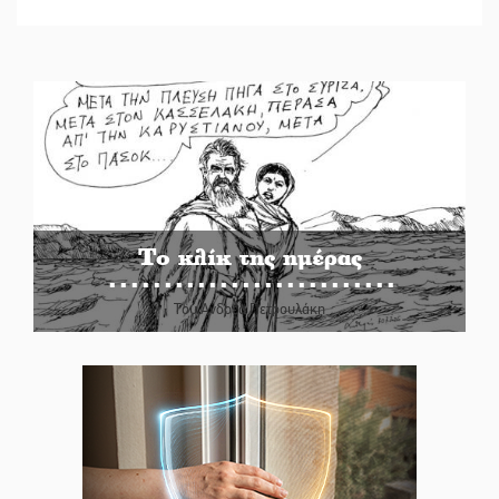
Το κλίκ της ημέρας
Του Ανδρέα Πετρουλάκη