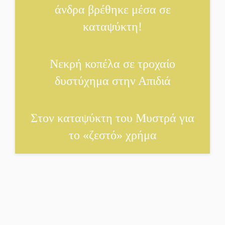
άνδρα βρέθηκε μέσα σε
Σαϊνοπούλειο
καταψύκτη!
Πλούσιο πολιτιστικό
πρόγραμμα δίνει «χρώμα»
Νεκρή κοπέλα σε τροχαίο
στον Αύγουστο του Λαχίου
δυστύχημα στην Απιδιά
Χασισοφυτεία στην
Παλαιοπαναγιά ξεσκέπασε
Στον καταψύκτη του Μυστρά για
η Αστυνομία
το «ζεστό» χρήμα
Μπαρόκ μελωδίες κάτω από
την αυγουστιάτικη
πανσέληνο της
Μονεμβασιάς
Διακοπή ρεύματος στο Έλος