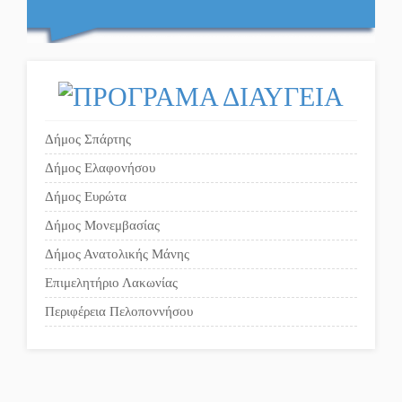
Ο εξωραϊσμός της Πλατείας
Ν. Κόσμου και ένας
ελλοχεύων κίνδυνος
Το δικό σας σχόλιο: «Κύριε
πρωθυπουργέ, ντροπή»
Δήμος Σπάρτης
Δήμος Ελαφονήσου
Το δικό σας σχόλιο: Ανοιχτή
Δήμος Ευρώτα
επιστολή στον δήμαρχο
Δήμος Μονεμβασίας
Σπάρτης για τη λειτουργία
Δήμος Ανατολικής Μάνης
του ΚΑΠΗ
Επιμελητήριο Λακωνίας
Περιφέρεια Πελοποννήσου
Το δικό σας σχόλιο:
Παράδειγμα κοινωνικής
αναισθησίας