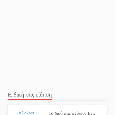
Στο Γύθειο η Άντζελα
Γκερέκου
Νταλίκα έπεσε σε γκρεμό
στον Κλαδά: Νεκρός ο
48χρονος οδηγός
«Ανοιχτή Πόλη» απόψε η
Σπάρτη «ξεκλειδώνει»
αγορά και ψυχαγωγία
«Θέρισε» η άσφαλτος και
τον Ιούλιο στην
Πελοπόννησο
Η δική σας είδηση
Βράβευσε τον Π. Καρρά ο
ΑΟ Κροκεών
Το δικό σας σχόλιο: Ένα