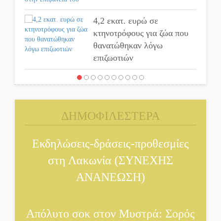
4,2 εκατ. ευρώ σε
κτηνοτρόφους για ζώα που
θανατώθηκαν λόγω
επιζωοτιών
Η ψυχολογία της ανατροπής
στο ποδόσφαιρο
ΔΗΜΟΦΙΛΕΣΤΕΡΑ
Ένα «ταξίδι» τέχνης και
χρωμάτων στη Νεάπολη
Εκδηλώσεις-δράσεις-προθεσμίες
στη Λακωνία (ΣΥΝΕΧΗΣ
Τα Λαγκάδια κρατούν
ζωντανή την τέχνη της
ΑΝΑΝΕΩΣΗ)
πέτρας
Στους ρυθμούς της
Απόλυτο σοκ στον Μυστρά: Σορός
Ελεωνόρας Ζουγανέλη το