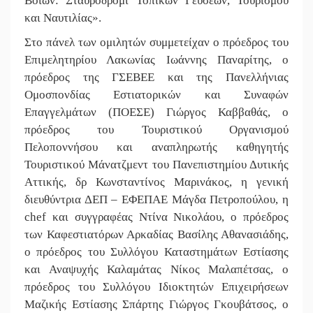
Βοιών: Σταυροδρόμι Τοπικών Γεύσεων, Τουρισμού
και Ναυτιλίας».
Στο πάνελ των ομιλητών συμμετείχαν ο πρόεδρος του
Επιμελητηρίου Λακωνίας Ιωάννης Παναρίτης, ο
πρόεδρος της ΓΣΕΒΕΕ και της Πανελλήνιας
Ομοσπονδίας Εστιατορικών και Συναφών
Επαγγελμάτων (ΠΟΕΣΕ) Γιώργος Καββαθάς, ο
πρόεδρος του Τουριστικού Οργανισμού
Πελοποννήσου και αναπληρωτής καθηγητής
Τουριστικού Μάνατζμεντ του Πανεπιστημίου Δυτικής
Αττικής, δρ Κωνσταντίνος Μαρινάκος, η γενική
διευθύντρια ΔΕΠ – ΕΦΕΠΑΕ Μάγδα Πετροπούλου, η
chef και συγγραφέας Ντίνα Νικολάου, ο πρόεδρος
των Καφεστιατόρων Αρκαδίας Βασίλης Αθανασιάδης,
ο πρόεδρος του Συλλόγου Καταστημάτων Εστίασης
και Αναψυχής Καλαμάτας Νίκος Μαλαπέτσας, ο
πρόεδρος του Συλλόγου Ιδιοκτητών Επιχειρήσεων
Μαζικής Εστίασης Σπάρτης Γιώργος Γκουβάτσος, ο