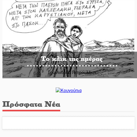
Το κλίκ της ημέρας
Του Ανδρέα Πετρουλάκη
Πρόσφατα Νέα