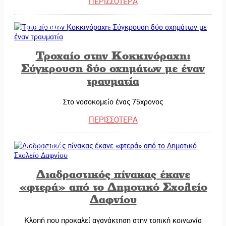
ΠΕΡΙΣΣΟΤΕΡΑ
||
Μπαρόκ μελ
||
Διακοπή ρε
26/01/2026
||
Συνάντηση 
Τροχαίο στην Κοκκινόραχη:
||
Στο Γύθειο
Σύγκρουση δύο οχημάτων με έναν
τραυματία
||
Νταλίκα έπ
Στο νοσοκομείο ένας 75χρονος
||
«Ανοιχτή Π
ΠΕΡΙΣΣΟΤΕΡΑ
||
«Θέρισε» η
||
Βράβευσε 
22/01/2026
||
Τα μετάλλ
Διαδραστικός πίνακας έκανε
||
Τζάμπολ γι
«φτερά» από το Δημοτικό Σχολείο
Δαφνίου
||
Νέο χρηματ
Κλοπή που προκαλεί αγανάκτηση στην τοπική κοινωνία
||
Καθαρίζοντ