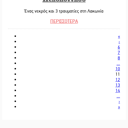
Ένας νεκρός και 3 τραυματίες στη Λακωνία
ΠΕΡΙΣΣΟΤΕΡΑ
«
‹
6
7
8
...
10
11
12
13
14
...
›
»