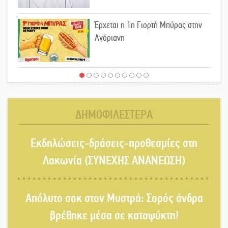
Έρχεται η 1η Γιορτή Μπύρας στην
Αγόριανη
Παγιώνεται δημοσκοπικά ο…
δικομματισμός ΝΔ – ΕΛΑΣ
ΔΗΜΟΦΙΛΕΣΤΕΡΑ
«Κεραυνοί» Μιχαλακάκου για την
Εκδηλώσεις-δράσεις-προθεσμίες στη
ύδρευση στη Μάνη
Λακωνία (ΣΥΝΕΧΗΣ ΑΝΑΝΕΩΣΗ)
Παρουσιάστηκε το βιβλίο
Απόλυτο σοκ στον Μυστρά: Σορός άνδρα
«Νεαπολίτικα καρετομωράκια» στη
Νεάπολη
βρέθηκε μέσα σε καταψύκτη!