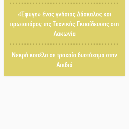
Στο κάδρο καταγγελιών Τατούλη ο
«Έφυγε» ένας γνήσιος Δάσκαλος και
Σταύρος Αργειτάκος
πρωτοπόρος της Τεχνικής Εκπαίδευσης στη
Λακωνία
Τα «Άνθη της Πέτρας» τίμησαν τον
Γ. Γιαξόγλου
Νεκρή κοπέλα σε τροχαίο δυστύχημα στην
Απιδιά
Τίμησε τον Π. Καρρά ο ΑΟ Κροκεών
Ανανεώθηκε το γήπεδο-στέκι στην
παραλία της Νεάπολης
Ιωάννης Μ. Βαρβιτσιώτης: Στην