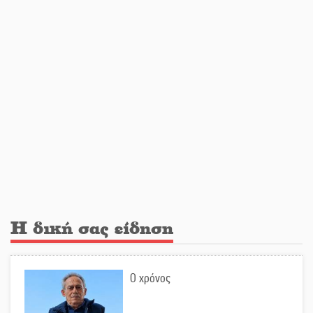
αιωνιότητα το ιστορικό πολιτικό
στέλεχος της Μεταπολίτευσης
Ο Άνθρωπος-αράχνη «επιστρέφει»
στη μεγάλη οθόνη
«Μοναδικοί Άνθρωποι, Μια
Μεγάλη Παρέα» στην Ελαφόνησο
«Τουρισμός για Όλους 2026-
Η δική σας είδηση
2027»: Άνοιξαν οι αιτήσεις για όλα
τα ΑΦΜ
Ο χρόνος
Στο πύρινο μέτωπο με όχημα
60ετίας