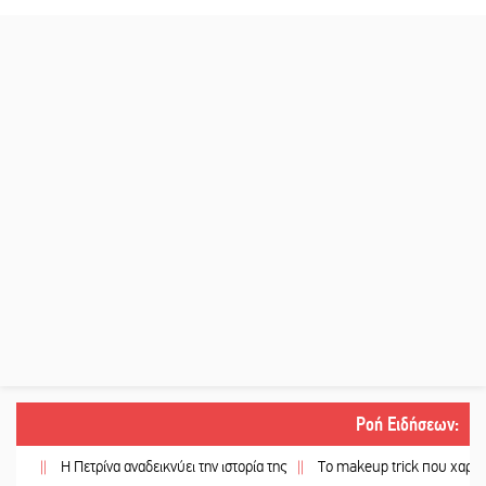
Ροή Ειδήσεων
:
||
Η Πετρίνα αναδεικνύει την ιστορία της
||
Το makeup trick που χαρίζει πιο γ