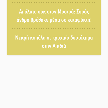
Πολιτισμός και παράδοση δίνουν
Απόλυτο σοκ στον Μυστρά: Σορός
ραντεβού στην Αγόριανη
άνδρα βρέθηκε μέσα σε καταψύκτη!
Η Σοχά ετοιμάζεται για ένα
Νεκρή κοπέλα σε τροχαίο δυστύχημα
δυναμικό καλοκαιρινό party
στην Απιδιά
Διακοπή μαθημάτων στο
Ματάλειο Κολυμβητήριο την
εβδομάδα του
Δεκαπενταύγουστου
Από Λιβύη είχαν ξεκινήσει οι
μετανάστες που
περισυνελέγησαν στο Ταίναρο