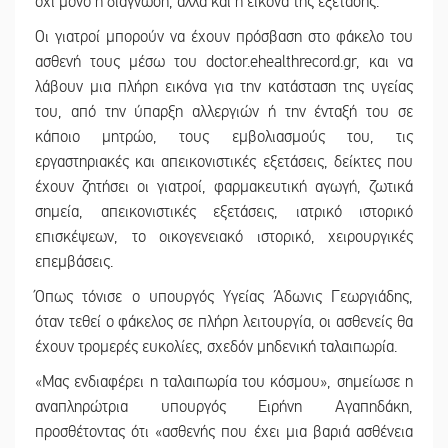
όχι μόνο η διάγνωση, αλλά και η εικόνα της εξέτασης.
Οι γιατροί μπορούν να έχουν πρόσβαση στο φάκελο του
ασθενή τους μέσω του doctor.ehealthrecord.gr, και να
λάβουν μια πλήρη εικόνα για την κατάσταση της υγείας
του, από την ύπαρξη αλλεργιών ή την ένταξή του σε
κάποιο μητρώο, τους εμβολιασμούς του, τις
εργαστηριακές και απεικονιστικές εξετάσεις, δείκτες που
έχουν ζητήσει οι γιατροί, φαρμακευτική αγωγή, ζωτικά
σημεία, απεικονιστικές εξετάσεις, ιατρικό ιστορικό
επισκέψεων, το οικογενειακό ιστορικό, χειρουργικές
επεμβάσεις.
Όπως τόνισε ο υπουργός Υγείας Άδωνις Γεωργιάδης,
όταν τεθεί ο φάκελος σε πλήρη λειτουργία, οι ασθενείς θα
έχουν τρομερές ευκολίες, σχεδόν μηδενική ταλαιπωρία.
«Μας ενδιαφέρει η ταλαιπωρία του κόσμου», σημείωσε η
αναπληρώτρια υπουργός Ειρήνη Αγαπηδάκη,
προσθέτοντας ότι «ασθενής που έχει μια βαριά ασθένεια