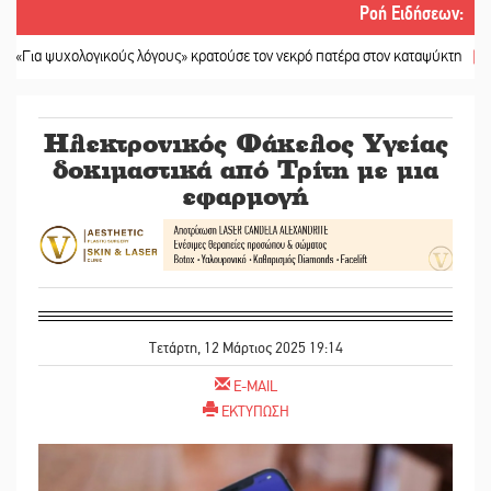
Ροή Ειδήσεων
:
υχολογικούς λόγους» κρατούσε τον νεκρό πατέρα στον καταψύκτη
||
Kastoras 
Ηλεκτρονικός Φάκελος Υγείας
δοκιμαστικά από Τρίτη με μια
εφαρμογή
Τετάρτη, 12 Μάρτιος 2025 19:14
E-MAIL
ΕΚΤΥΠΩΣΗ