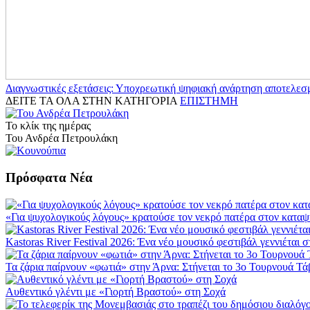
Διαγνωστικές εξετάσεις: Υποχρεωτική ψηφιακή ανάρτηση αποτελεσ
ΔΕΙΤΕ ΤΑ ΟΛΑ ΣΤΗΝ ΚΑΤΗΓΟΡΙΑ
ΕΠΙΣΤΗΜΗ
Το κλίκ της ημέρας
Του Ανδρέα Πετρουλάκη
Πρόσφατα Νέα
«Για ψυχολογικούς λόγους» κρατούσε τον νεκρό πατέρα στον κατα
Kastoras River Festival 2026: Ένα νέο μουσικό φεστιβάλ γεννιέται 
Τα ζάρια παίρνουν «φωτιά» στην Άρνα: Στήνεται το 3ο Τουρνουά Τά
Αυθεντικό γλέντι με «Γιορτή Βραστού» στη Σοχά