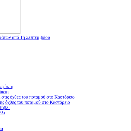
μάτων από 1η Σεπτεμβρίου
ψύκτη
στις όχθες του ποταμού στο Καστόρειο
βλι