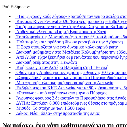
Ροή Ειδήσεων
:
||
«Για ψυχολογικούς λόγους» κρατούσε τον νεκρό πατέρα στ
||
Kastoras River Festival 2026: Ένα νέο μουσικό φεστιβάλ γεν
||
Τα ζάρια παίρνουν «φωτιά» στην Άρνα: Στήνεται το 3ο Τουρ
||
Αυθεντικό γλέντι με «Γιορτή Βραστού» στη Σοχά
||
Το τελεφερίκ της Μονεμβασιάς στο τραπέζι του δημόσιου δ
||
Πολιτισμός και παράδοση δίνουν ραντεβού στην Αγόριανη
||
Η Σοχά ετοιμάζεται για ένα δυναμικό καλοκαιρινό party
||
Διακοπή μαθημάτων στο Ματάλειο Κολυμβητήριο την εβδο
||
Από Λιβύη είχαν ξεκινήσει οι μετανάστες που περισυνελέγη
||
Διακοπή ρεύματος στην Πελλάνα
||
Κλήρωσε για τον Αστέρα Βλαχιώτη στη Γ’ Εθνική
||
Οδύνη στην Απιδιά για τον χαμό της 29χρονης Ελένης σε τρ
||
«Σφραγίδα» έργου και απολογισμού στο Παναρκαδικό από τ
||
Μια «χρυσή» ελαιοκομική προοπτική για τη Λακωνία
||
Εκδηλώσεις του ΚΚΕ Λακωνίας για τα 80 χρόνια από την ί
||
«Στέγνωσε» από νερό πάνω από μήνα ο Πύρριχος
||
Άγρυπνος φρουρός 2 δεκαετιών το Πυροφυλάκιο στις Αιγιές
||
ΔΥΠΑ: Επιπλέον 8.000 επιδοτούμενες θέσεις στο πρόγραμμ
||
Μισθός: Το στοίχημα των 1.500 ευρώ
||
Δάκος: Νέα «όπλα» στην προστασία της ελιάς
Να παίρνω ένα χάπι καθημερινά για τη στυ