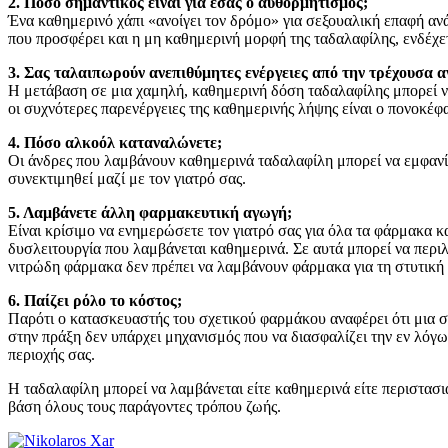
2. Πόσο σημαντικός είναι για εσάς ο αυθορμητισμός;
Ένα καθημερινό χάπι «ανοίγει τον δρόμο» για σεξουαλική επαφή αν
που προσφέρει και η μη καθημερινή μορφή της ταδαλαφίλης, ενδέχε
3. Σας ταλαιπωρούν ανεπιθύμητες ενέργειες από την τρέχουσα 
Η μετάβαση σε μια χαμηλή, καθημερινή δόση ταδαλαφίλης μπορεί να 
οι συχνότερες παρενέργειες της καθημερινής λήψης είναι ο πονοκέφα
4. Πόσο αλκοόλ καταναλώνετε;
Οι άνδρες που λαμβάνουν καθημερινά ταδαλαφίλη μπορεί να εμφανί
συνεκτιμηθεί μαζί με τον γιατρό σας.
5. Λαμβάνετε άλλη φαρμακευτική αγωγή;
Είναι κρίσιμο να ενημερώσετε τον γιατρό σας για όλα τα φάρμακα 
δυσλειτουργία που λαμβάνεται καθημερινά. Σε αυτά μπορεί να περι
νιτρώδη φάρμακα δεν πρέπει να λαμβάνουν φάρμακα για τη στυτική 
6. Παίζει ρόλο το κόστος;
Παρότι ο κατασκευαστής του σχετικού φαρμάκου αναφέρει ότι μια 
στην πράξη δεν υπάρχει μηχανισμός που να διασφαλίζει την εν λόγω
περιοχής σας.
Η ταδαλαφίλη μπορεί να λαμβάνεται είτε καθημερινά είτε περιστασι
βάση όλους τους παράγοντες τρόπου ζωής.