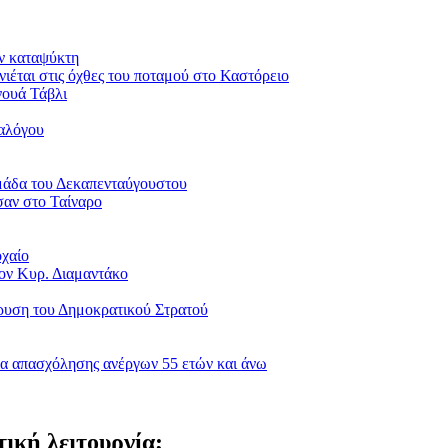
ον καταψύκτη
νιέται στις όχθες του ποταμού στο Καστόρειο
νουά Τάβλι
ιαλόγου
μάδα του Δεκαπενταύγουστου
σαν στο Ταίναρο
οχαίο
ον Κυρ. Διαμαντάκο
δρυση του Δημοκρατικού Στρατού
α απασχόλησης ανέργων 55 ετών και άνω
τική λειτουργία;