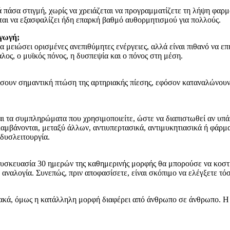
ά πάσα στιγμή, χωρίς να χρειάζεται να προγραμματίζετε τη λήψη φα
ται να εξασφαλίζει ήδη επαρκή βαθμό αυθορμητισμού για πολλούς.
αγωγή;
μειώσει ορισμένες ανεπιθύμητες ενέργειες, αλλά είναι πιθανό να επ
λος, ο μυϊκός πόνος, η δυσπεψία και ο πόνος στη μέση.
σουν σημαντική πτώση της αρτηριακής πίεσης, εφόσον καταναλώνουν
και τα συμπληρώματα που χρησιμοποιείτε, ώστε να διαπιστωθεί αν υπά
λαμβάνονται, μεταξύ άλλων, αντιυπερτασικά, αντιμυκητιασικά ή φάρμ
δυσλειτουργία.
συσκευασία 30 ημερών της καθημερινής μορφής θα μπορούσε να κοστί
 αναλογία. Συνεπώς, πριν αποφασίσετε, είναι σκόπιμο να ελέγξετε τό
ακά, όμως η κατάλληλη μορφή διαφέρει από άνθρωπο σε άνθρωπο. Η τε