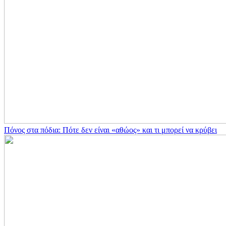
Πόνος στα πόδια: Πότε δεν είναι «αθώος» και τι μπορεί να κρύβει