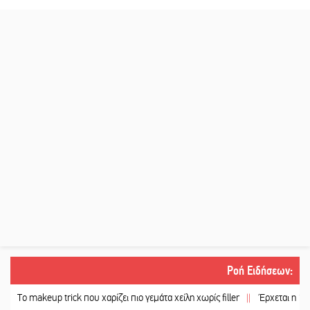
Ροή Ειδήσεων
:
 makeup trick που χαρίζει πιο γεμάτα χείλη χωρίς filler
||
Έρχεται η 1η Γιορτ