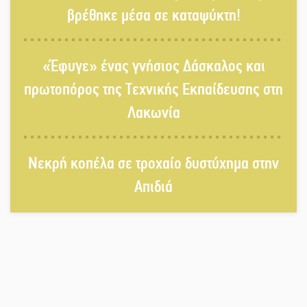
βρέθηκε μέσα σε καταψύκτη!
Τα «Άνθη της Πέτρας» τίμησαν τον
«Έφυγε» ένας γνήσιος Δάσκαλος και
Γ. Γιαξόγλου
πρωτοπόρος της Τεχνικής Εκπαίδευσης στη
Λακωνία
Τίμησε τον Π. Καρρά ο ΑΟ Κροκεών
Νεκρή κοπέλα σε τροχαίο δυστύχημα στην
Απιδιά
Ανανεώθηκε το γήπεδο-στέκι στην
παραλία της Νεάπολης
Ιωάννης Μ. Βαρβιτσιώτης: Στην
αιωνιότητα το ιστορικό πολιτικό
στέλεχος της Μεταπολίτευσης