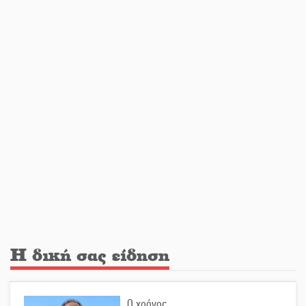
Ο Άνθρωπος-αράχνη «επιστρέφει»
στη μεγάλη οθόνη
«Μοναδικοί Άνθρωποι, Μια
Μεγάλη Παρέα» στην Ελαφόνησο
«Τουρισμός για Όλους 2026-
2027»: Άνοιξαν οι αιτήσεις για όλα
τα ΑΦΜ
Στο πύρινο μέτωπο με όχημα
Η δική σας είδηση
60ετίας
Ο χρόνος