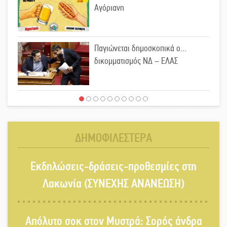
Αγόριανη
Παγιώνεται δημοσκοπικά ο…
δικομματισμός ΝΔ – ΕΛΑΣ
«Κεραυνοί» Μιχαλακάκου για την
ύδρευση στη Μάνη
ΔΗΜΟΦΙΛΕΣΤΕΡΑ
Παρουσιάστηκε το βιβλίο
Εκδηλώσεις-δράσεις-προθεσμίες στη
«Νεαπολίτικα καρετομωράκια» στη
Νεάπολη
Λακωνία (ΣΥΝΕΧΗΣ ΑΝΑΝΕΩΣΗ)
Στο κάδρο καταγγελιών Τατούλη ο
Απόλυτο σοκ στον Μυστρά: Σορός άνδρα
Σταύρος Αργειτάκος