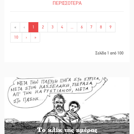
ΠΕΡΙΣΣΟΤΕΡΑ
«
‹
1
2
3
4
...
6
7
8
9
10
›
»
Σελίδα 1 από 100
Το κλίκ της ημέρας