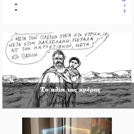
›
»
Το κλίκ της ημέρας
Του Ανδρέα Πετρουλάκη