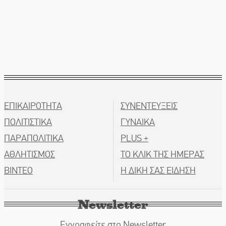
Πού βρίσκεται το ιστορικό κέντρο της
Σπάρτης;
Ο Ήλιος αποκαλύπτει τα μυστικά του:
Νέες εικόνες φέρνουν στο φως
άγνωστες «δίνες» στην επιφάνειά
του
ΕΠΙΚΑΙΡΟΤΗΤΑ
ΣΥΝΕΝΤΕΥΞΕΙΣ
ΠΟΛΙΤΙΣΤΙΚΑ
ΓΥΝΑΙΚΑ
ΠΑΡΑΠΟΛΙΤΙΚΑ
PLUS +
4,2 εκατ. ευρώ σε κτηνοτρόφους για
ΑΘΛΗΤΙΣΜΟΣ
ΤΟ ΚΛΙΚ ΤΗΣ ΗΜΕΡΑΣ
ζώα που θανατώθηκαν λόγω
ΒΙΝΤΕΟ
Η ΔΙΚΗ ΣΑΣ ΕΙΔΗΣΗ
επιζωοτιών
Newsletter
Εγγραφείτε στο Newsletter