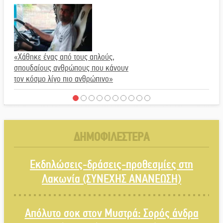
«Χάθηκε ένας από τους απλούς,
σπουδαίους ανθρώπους που κάνουν
τον κόσμο λίγο πιο ανθρώπινο»
ΔΗΜΟΦΙΛΕΣΤΕΡΑ
Χωρίς «διακοπές» η ΕΛΑΣ: Σάρωσε
Πελοπόννησο και Λακωνία
Εκδηλώσεις-δράσεις-προθεσμίες στη
Λακωνία (ΣΥΝΕΧΗΣ ΑΝΑΝΕΩΣΗ)
Απόλυτο σοκ στον Μυστρά: Σορός άνδρα