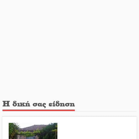
Σωτήρια επέμβαση για ναυτικό
ανοιχτά του Γυθείου
Αποστολή εξετελέσθη στην Ταϊβάν:
Στη βάση τους τα παγκόσμια
Σπαρτιατόπουλα
Η δική σας είδηση
«Ρίζες και Ρεύματα» στο Ξηροκάμπι