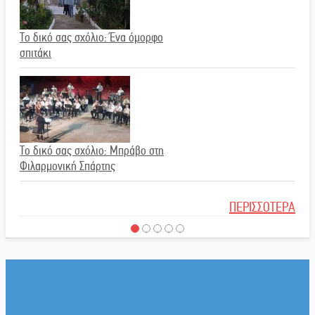
με Ίκαρη και Ζερβάκη
Το δικό σας σχόλιο: Ένα όμορφο
σπιτάκι
Αμετάβλητος στο «τριάρι» ο κίνδυνος
φωτιάς σε όλη τη Λακωνία
Το δικό σας σχόλιο: Μπράβο στη
Φιλαρμονική Σπάρτης
ΠΕΡΙΣΣΟΤΕΡΑ
Εβδομάδα Ομογενών: Κερδισμένη
ουσία ή επικοινωνιακές εντυπώσεις;
Το δικό σας σχόλιο: Σύντομη
απάντηση σε διθυράμβους για το
παλαιό Δικαστικό Μέγαρο