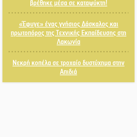
βρέθηκε μέσα σε καταψύκτη!
«Έφυγε» ένας γνήσιος Δάσκαλος και
πρωτοπόρος της Τεχνικής
Εκπαίδευσης στη Λακωνία
«Έφυγε» ένας γνήσιος Δάσκαλος και
πρωτοπόρος της Τεχνικής Εκπαίδευσης στη
Λακωνία
«Κλειστά» ανοιχτά προαύλια στον Δ.
Νεκρή κοπέλα σε τροχαίο δυστύχημα στην
Σπάρτης;
Απιδιά
Δεκαπενταύγουστος στην Πετρίνα:
Αντάμωμα με μουσική, χορό και
παράδοση