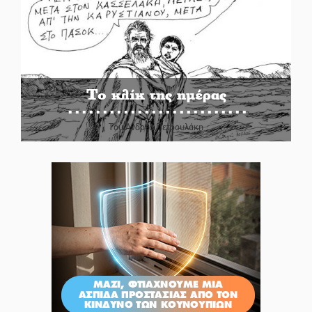
Το κλίκ της ημέρας
Του Ανδρέα Πετρουλάκη