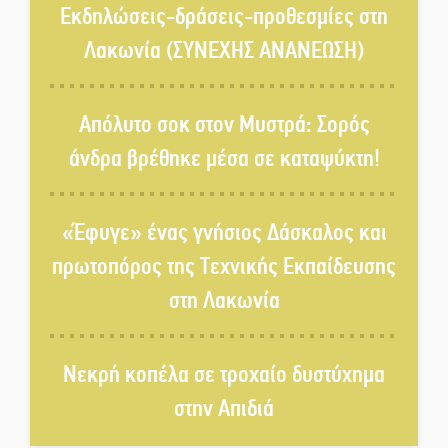
«Νεαπολίτικα καρετομωράκια»
Εκδηλώσεις-δράσεις-προθεσμίες στη
στη Νεάπολη
Λακωνία (ΣΥΝΕΧΗΣ ΑΝΑΝΕΩΣΗ)
Στο κάδρο καταγγελιών Τατούλη
ο Σταύρος Αργειτάκος
Απόλυτο σοκ στον Μυστρά: Σορός
άνδρα βρέθηκε μέσα σε καταψύκτη!
Τα «Άνθη της Πέτρας» τίμησαν
τον Γ. Γιαξόγλου
«Έφυγε» ένας γνήσιος Δάσκαλος και
πρωτοπόρος της Τεχνικής Εκπαίδευσης
Τίμησε τον Π. Καρρά ο ΑΟ
στη Λακωνία
Κροκεών
Νεκρή κοπέλα σε τροχαίο δυστύχημα
Ανανεώθηκε το γήπεδο-στέκι
στην Απιδιά
στην παραλία της Νεάπολης