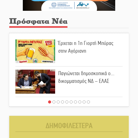
Πρόσφατα Νέα
Έρχεται η 1η Γιορτή Μπύρας
στην Αγόριανη
Παγιώνεται δημοσκοπικά ο…
δικομματισμός ΝΔ – ΕΛΑΣ
«Κεραυνοί» Μιχαλακάκου για
την ύδρευση στη Μάνη
ΔΗΜΟΦΙΛΕΣΤΕΡΑ
Παρουσιάστηκε το βιβλίο