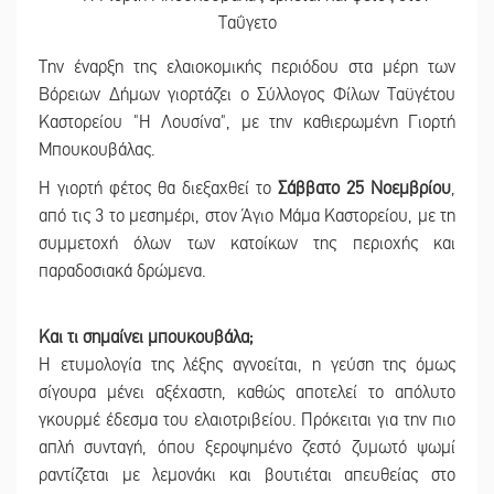
Την έναρξη της ελαιοκομικής περιόδου στα μέρη των
Βόρειων Δήμων γιορτάζει ο Σύλλογος Φίλων Ταϋγέτου
Καστορείου "Η Λουσίνα", με την καθιερωμένη Γιορτή
Μπουκουβάλας.
Η γιορτή φέτος θα διεξαχθεί το
Σάββατο 25 Νοεμβρίου
,
από τις 3 το μεσημέρι, στον Άγιο Μάμα Καστορείου, με τη
συμμετοχή όλων των κατοίκων της περιοχής και
παραδοσιακά δρώμενα.
Και τι σημαίνει μπουκουβάλα;
Η ετυμολογία της λέξης αγνοείται, η γεύση της όμως
σίγουρα μένει αξέχαστη, καθώς αποτελεί το απόλυτο
γκουρμέ έδεσμα του ελαιοτριβείου. Πρόκειται για την πιο
απλή συνταγή, όπου ξεροψημένο ζεστό ζυμωτό ψωμί
ραντίζεται με λεμονάκι και βουτιέται απευθείας στο