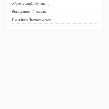
Δήμος Ανατολικής Μάνης
Το δικό σας σχόλιο: Ανοιχτή
επιστολή στον δήμαρχο Σπάρτης
Επιμελητήριο Λακωνίας
για τη λειτουργία του ΚΑΠΗ
Περιφέρεια Πελοποννήσου
Το δικό σας σχόλιο: Παράδειγμα
κοινωνικής αναισθησίας