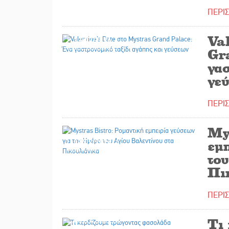
ΠΕΡΙ
Val
13/02/2026
Gr
γασ
γε
ΠΕΡΙ
My
12/02/2026
εμ
του
Πι
ΠΕΡΙ
21/11/2025
Τι