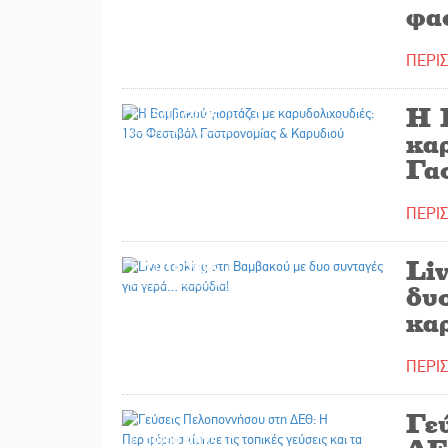
φα
ΠΕΡΙ
Η 
25/10/2025
κα
Γα
ΠΕΡΙ
Li
21/10/2025
δυ
κα
ΠΕΡΙ
Γε
09/09/2025