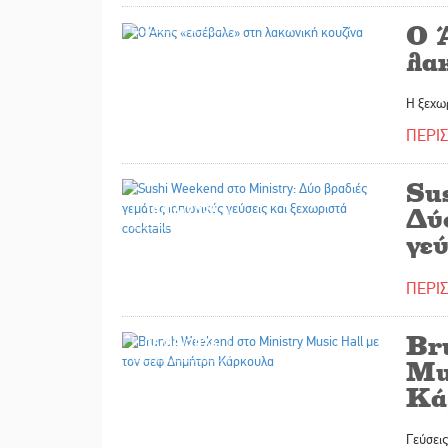
04/07/2026
Ο 
λα
Η ξεχωρ
ΠΕΡΙ
Su
18/06/2026
Δύ
γεύ
ΠΕΡΙ
Br
06/03/2026
Mu
Κά
Γεύσεις