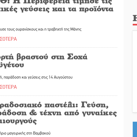
Θ: Η Περιφέρεια τίμησε τις
ικές γεύσεις και τα προϊόντα
υσε τους ουρανίσκους και η τραβηχτή της Μάνης
ΣΣΟΤΕΡΑ
ορτή βραστού στη Σοχά
ϋγέτου
, παράδοση και γεύσεις στις 14 Αυγούστου
ΣΣΟΤΕΡΑ
ραδοσιακό παστέλι: Γεύση,
ράδοση & τέχνη από γυναίκες
μιουργούς
ήριο μαγειρικής στη Βαμβακού