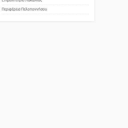
Επιμελητήριο Λακωνίας
Το δικό σας σχόλιο:
Περιφέρεια Πελοποννήσου
Παράδειγμα κοινωνικής
αναισθησίας
Πού βρίσκεται το ιστορικό
κέντρο της Σπάρτης;