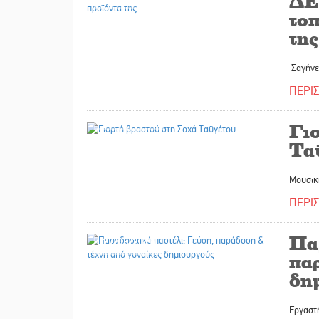
ΔΕ
τοπ
της
Σαγήνε
ΠΕΡΙ
11/08/2025
Γι
Τα
Μουσική
ΠΕΡΙ
Πα
27/05/2025
πα
δη
Εργαστ