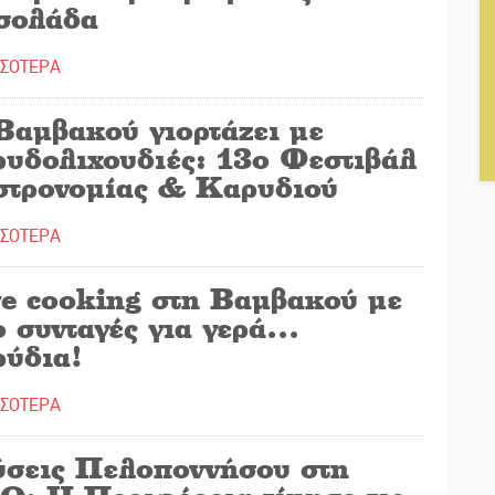
σολάδα
ΣΣΟΤΕΡΑ
Βαμβακού γιορτάζει με
ρυδολιχουδιές: 13ο Φεστιβάλ
στρονομίας & Καρυδιού
ΣΣΟΤΕΡΑ
ve cooking στη Βαμβακού με
ο συνταγές για γερά…
ρύδια!
ΣΣΟΤΕΡΑ
ύσεις Πελοποννήσου στη