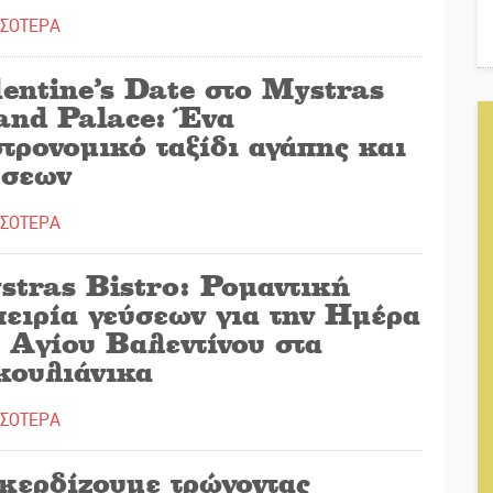
ΣΣΟΤΕΡΑ
entine’s Date στο Mystras
and Palace: Ένα
τρονομικό ταξίδι αγάπης και
ύσεων
ΣΣΟΤΕΡΑ
stras Bistro: Ρομαντική
πειρία γεύσεων για την Ημέρα
 Αγίου Βαλεντίνου στα
κουλιάνικα
ΣΣΟΤΕΡΑ
 κερδίζουμε τρώγοντας