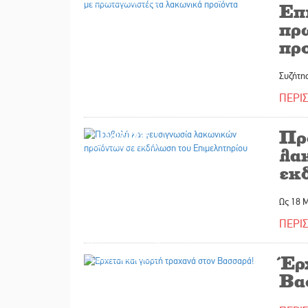
Επ
πρ
προ
Συζήτησ
ΠΕΡΙ
Πρ
14/03/2025
λα
εκ
Ως 18 
ΠΕΡΙ
14/02/2025
Έρχ
Βα