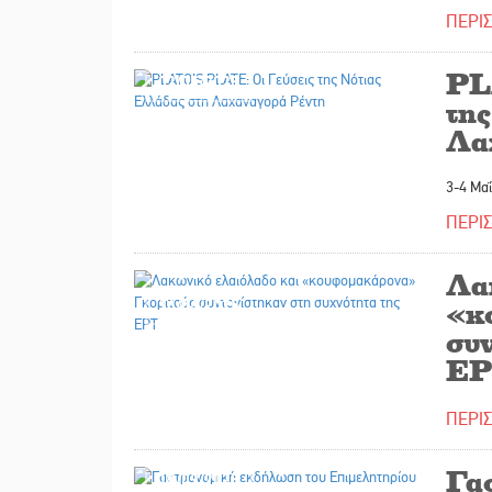
ΠΕΡΙ
PL
02/05/2025
τη
Λα
3-4 Μα
ΠΕΡΙ
Λα
16/04/2025
«κ
συν
ΕΡ
ΠΕΡΙ
Γα
19/03/2025