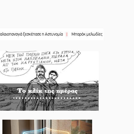
ιά ξεσκέπασε η Αστυνομία
||
Μπαρόκ μελωδίες κάτω από την αυγουστιάτικη 
Το κλίκ της ημέρας
Του Ανδρέα Πετρουλάκη