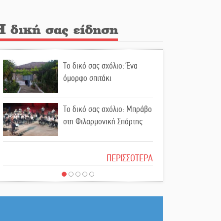
για αναβάθμιση του οδικού
δικτύου της Πελοποννήσου
Η δική σας είδηση
Καθαρίζονται τα ρέματα στις
Κροκεές
Το δικό σας σχόλιο: Ένα
όμορφο σπιτάκι
Σπατάλη και παρανομία
«στραγγίζουν» τη Μάνη
Το δικό σας σχόλιο: Μπράβο
στη Φιλαρμονική Σπάρτης
Βουλή των Εφήβων 2026-
2027: Ξεκινούν οι αιτήσεις
Το δικό σας σχόλιο: Σύντομη
ΠΕΡΙΣΣΟΤΕΡΑ
απάντηση σε διθυράμβους
Διατακτικές σίτισης: Σήμα
για το παλαιό Δικαστικό
για αύξηση στα 10 ευρώ
Μέγαρο
μετά από 20 χρόνια
Το δικό σας σχόλιο: Ιερή
«Για ψυχολογικούς λόγους»