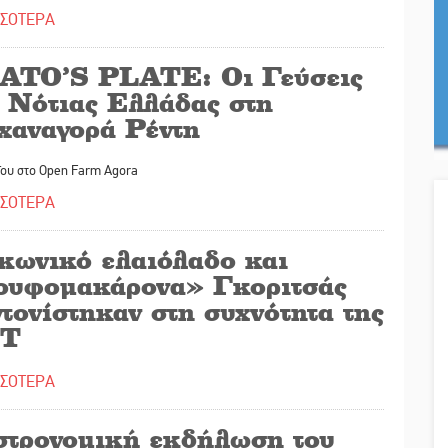
ΣΣΟΤΕΡΑ
ATO’S PLATE: Οι Γεύσεις
ς Νότιας Ελλάδας στη
χαναγορά Ρέντη
ΐου στο Open Farm Agora
ΣΣΟΤΕΡΑ
κωνικό ελαιόλαδο και
ουφομακάρονα» Γκοριτσάς
τονίστηκαν στη συχνότητα της
Τ
ΣΣΟΤΕΡΑ
στρονομική εκδήλωση του