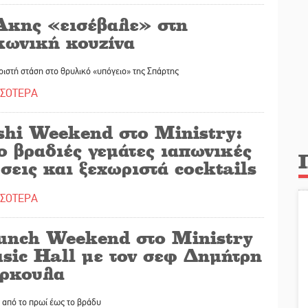
Άκης «εισέβαλε» στη
κωνική κουζίνα
ιστή στάση στο θρυλικό «υπόγειο» της Σπάρτης
ΣΣΟΤΕΡΑ
shi Weekend στο Ministry:
ο βραδιές γεμάτες ιαπωνικές
σεις και ξεχωριστά cocktails
ΣΣΟΤΕΡΑ
unch Weekend στο Ministry
sic Hall με τον σεφ Δημήτρη
ρκουλα
 από το πρωί έως το βράδυ