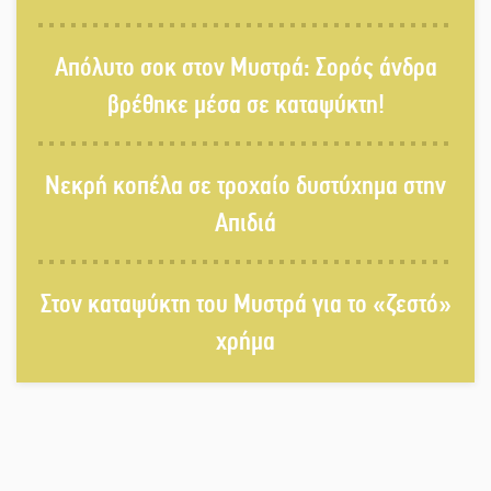
Στους ρυθμούς της Ελεωνόρας
Απόλυτο σοκ στον Μυστρά: Σορός άνδρα
Ζουγανέλη το Σαϊνοπούλειο
βρέθηκε μέσα σε καταψύκτη!
Πλούσιο πολιτιστικό πρόγραμμα
Νεκρή κοπέλα σε τροχαίο δυστύχημα στην
δίνει «χρώμα» στον Αύγουστο του
Λαχίου
Απιδιά
Χασισοφυτεία στην Παλαιοπαναγιά
Στον καταψύκτη του Μυστρά για το «ζεστό»
ξεσκέπασε η Αστυνομία
χρήμα
Μπαρόκ μελωδίες κάτω από την
αυγουστιάτικη πανσέληνο της
Μονεμβασιάς