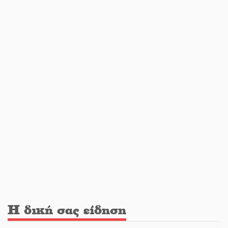
Διακοπή ρεύματος στο Έλος
Στο Γύθειο η Άντζελα Γκερέκου
Νταλίκα έπεσε σε γκρεμό στον
Κλαδά: Νεκρός ο 48χρονος οδηγός
«Ανοιχτή Πόλη» απόψε η Σπάρτη
«ξεκλειδώνει» αγορά και
ψυχαγωγία
Η δική σας είδηση
«Θέρισε» η άσφαλτος και τον Ιούλιο