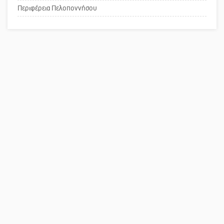
κοινωνικής αναισθησίας
Περιφέρεια Πελοποννήσου
Πού βρίσκεται το ιστορικό κέντρο
της Σπάρτης;