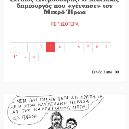
δημιουργός που «γέννησε» τον
Μικρό Ήρωα
ΠΕΡΙΣΣΟΤΕΡΑ
«
‹
1
2
3
4
...
6
7
8
9
10
›
»
Σελίδα 3 από 100