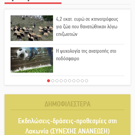
4,2 εκατ. ευρώ σε κτηνοτρόφους
για ζώα που θανατώθηκαν λόγω
επιζωοτιών
Η ψυχολογία της ανατροπής στο
ποδόσφαιρο
Ένα «ταξίδι» τέχνης και χρωμάτων
στη Νεάπολη
ΔΗΜΟΦΙΛΕΣΤΕΡΑ
Τα Λαγκάδια κρατούν ζωντανή την
Εκδηλώσεις-δράσεις-προθεσμίες στη
τέχνη της πέτρας
Λακωνία (ΣΥΝΕΧΗΣ ΑΝΑΝΕΩΣΗ)