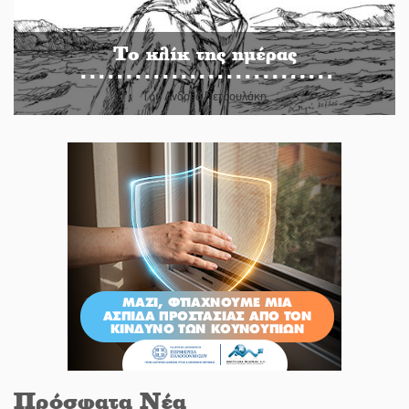
Το κλίκ της ημέρας
Του Ανδρέα Πετρουλάκη
Πρόσφατα Νέα