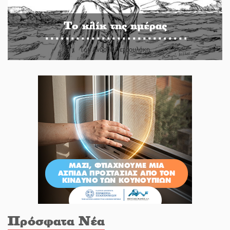
Το κλίκ της ημέρας
Του Ανδρέα Πετρουλάκη
Πρόσφατα Νέα