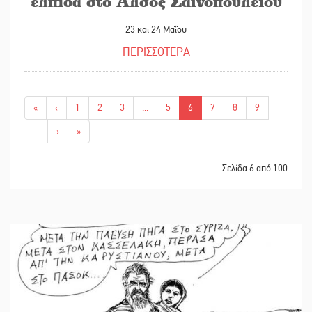
ελπίδα στο Άλσος Σαϊνοπουλείου
23 και 24 Μαΐου
ΠΕΡΙΣΣΟΤΕΡΑ
«
‹
1
2
3
...
5
6
7
8
9
...
›
»
Σελίδα 6 από 100