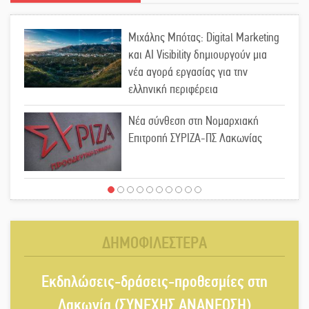
Μιχάλης Μπότας: Digital Marketing
και AI Visibility δημιουργούν μια
νέα αγορά εργασίας για την
ελληνική περιφέρεια
Νέα σύνθεση στη Νομαρχιακή
Επιτροπή ΣΥΡΙΖΑ-ΠΣ Λακωνίας
«Χάθηκε ένας από τους απλούς,
σπουδαίους ανθρώπους που
κάνουν τον κόσμο λίγο πιο
ΔΗΜΟΦΙΛΕΣΤΕΡΑ
ανθρώπινο»
Χωρίς «διακοπές» η ΕΛΑΣ: Σάρωσε
Εκδηλώσεις-δράσεις-προθεσμίες στη
Πελοπόννησο και Λακωνία
Λακωνία (ΣΥΝΕΧΗΣ ΑΝΑΝΕΩΣΗ)