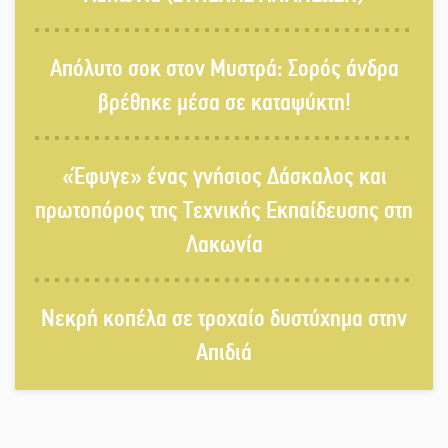
«Έφυγε» ένας γνήσιος Δάσκαλος
Απόλυτο σοκ στον Μυστρά: Σορός άνδρα
και πρωτοπόρος της Τεχνικής
βρέθηκε μέσα σε καταψύκτη!
Εκπαίδευσης στη Λακωνία
«Κλειστά» ανοιχτά προαύλια στον
«Έφυγε» ένας γνήσιος Δάσκαλος και
Δ. Σπάρτης;
πρωτοπόρος της Τεχνικής Εκπαίδευσης στη
Λακωνία
Δεκαπενταύγουστος στην Πετρίνα:
Αντάμωμα με μουσική, χορό και
Νεκρή κοπέλα σε τροχαίο δυστύχημα στην
παράδοση
Απιδιά
Σωτήρια επέμβαση για ναυτικό
ανοιχτά του Γυθείου