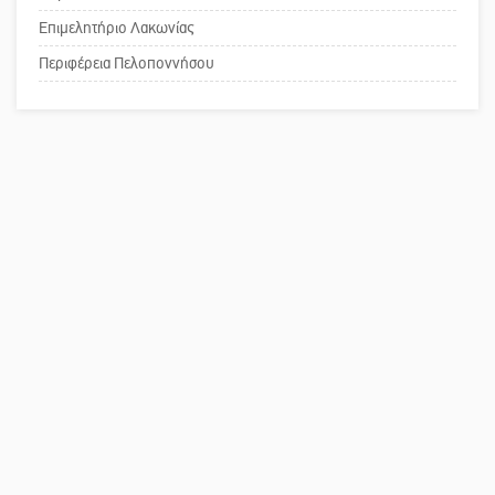
Επιμελητήριο Λακωνίας
Το δικό σας σχόλιο: Ανοιχτή
επιστολή στον δήμαρχο Σπάρτης για
Περιφέρεια Πελοποννήσου
τη λειτουργία του ΚΑΠΗ
Το δικό σας σχόλιο: Παράδειγμα
κοινωνικής αναισθησίας