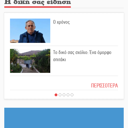
Η δική σας είδηση
Ελεύθερος ο 55χρονος για την
υπόθεση του Μυστρά
Ο χρόνος
Εκδηλώσεις-δράσεις-προθεσμίες
στη Λακωνία (ΣΥΝΕΧΗΣ ΑΝΑΝΕΩΣΗ)
Το δικό σας σχόλιο: Ένα όμορφο
σπιτάκι
Ποδοσφαιρικό αντάμωμα για τους
Κοκκινοραχίτες
Το δικό σας σχόλιο: Μπράβο στη
ΠΕΡΙΣΣΟΤΕΡΑ
Φιλαρμονική Σπάρτης
Μάχης συνέχεια των 310 για τη
Λαϊκή Σπάρτης
Το δικό σας σχόλιο: Σύντομη
απάντηση σε διθυράμβους για το
Στον τελικό του Πρωταθλήματος
παλαιό Δικαστικό Μέγαρο