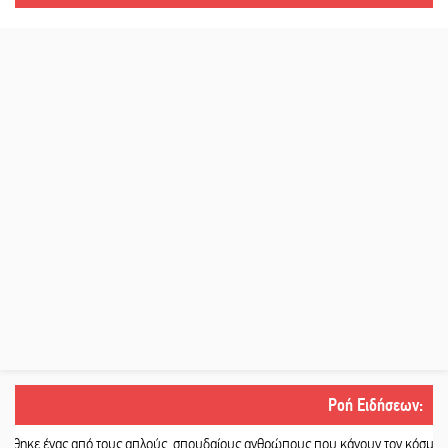
Ροή Ειδήσεων
:
πό τους απλούς, σπουδαίους ανθρώπους που κάνουν τον κόσμο λίγο πιο ανθρώ