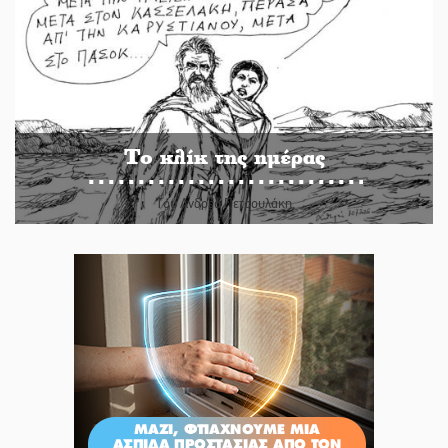
Το κλίκ της ημέρας
Του Ανδρέα Πετρουλάκη