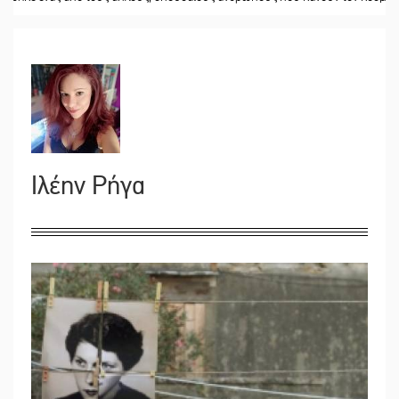
Ιλέην Ρήγα