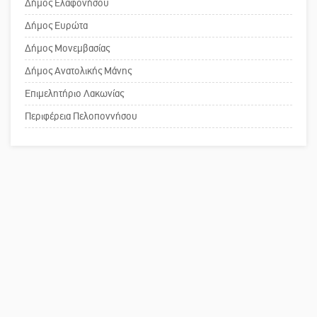
Δήμος Ελαφονήσου
Το δικό σας σχόλιο: Ανοιχτή
Δήμος Ευρώτα
επιστολή στον δήμαρχο Σπάρτης για
Δήμος Μονεμβασίας
τη λειτουργία του ΚΑΠΗ
Δήμος Ανατολικής Μάνης
Επιμελητήριο Λακωνίας
Το δικό σας σχόλιο: Παράδειγμα
κοινωνικής αναισθησίας
Περιφέρεια Πελοποννήσου
Πού βρίσκεται το ιστορικό κέντρο
της Σπάρτης;