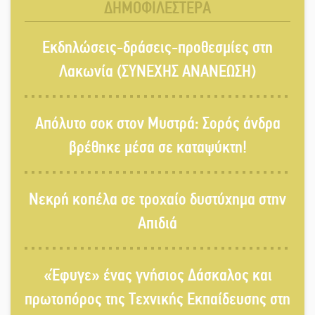
ΔΗΜΟΦΙΛΕΣΤΕΡΑ
«Κλειστά» ανοιχτά προαύλια στον
Εκδηλώσεις-δράσεις-προθεσμίες στη
Δ. Σπάρτης;
Λακωνία (ΣΥΝΕΧΗΣ ΑΝΑΝΕΩΣΗ)
Δεκαπενταύγουστος στην Πετρίνα:
Απόλυτο σοκ στον Μυστρά: Σορός άνδρα
Αντάμωμα με μουσική, χορό και
παράδοση
βρέθηκε μέσα σε καταψύκτη!
Σωτήρια επέμβαση για ναυτικό
Νεκρή κοπέλα σε τροχαίο δυστύχημα στην
ανοιχτά του Γυθείου
Απιδιά
Αποστολή εξετελέσθη στην Ταϊβάν:
Στη βάση τους τα παγκόσμια
«Έφυγε» ένας γνήσιος Δάσκαλος και
Σπαρτιατόπουλα
πρωτοπόρος της Τεχνικής Εκπαίδευσης στη