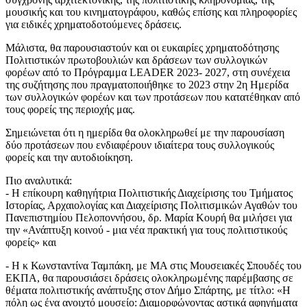
μουσικής και του κινηματογράφου, καθώς επίσης και πληροφορίες
για ειδικές χρηματοδοτούμενες δράσεις.
Μάλιστα, θα παρουσιαστούν και οι ευκαιρίες χρηματοδότησης
Πολιτιστικών πρωτοβουλιών και δράσεων των συλλογικών
φορέων από το Πρόγραμμα LEADER 2023- 2027, στη συνέχεια
της συζήτησης που πραγματοποιήθηκε το 2023 στην 2η Ημερίδα
των συλλογικών φορέων και των προτάσεων που κατατέθηκαν από
τους φορείς της περιοχής μας.
Σημειώνεται ότι η ημερίδα θα ολοκληρωθεί με την παρουσίαση
δύο προτάσεων που ενδιαφέρουν ιδιαίτερα τους συλλογικούς
φορείς και την αυτοδιοίκηση.
Πιο αναλυτικά:
- Η επίκουρη καθηγήτρια Πολιτιστικής Διαχείρισης του Τμήματος
Ιστορίας, Αρχαιολογίας και Διαχείρισης Πολιτισμικών Αγαθών του
Πανεπιστημίου Πελοποννήσου, δρ. Μαρία Κουρή θα μιλήσει για
την «Ανάπτυξη κοινού - μια νέα πρακτική για τους πολιτιστικούς
φορείς» και
- Η κ Κωνσταντίνα Ταμπάκη, με ΜΑ στις Μουσειακές Σπουδές του
ΕΚΠΑ, θα παρουσιάσει δράσεις ολοκληρωμένης παρέμβασης σε
θέματα πολιτιστικής ανάπτυξης στον Δήμο Σπάρτης, με τίτλο: «Η
πόλη ως ένα ανοιχτό μουσείο: Διαμορφώνοντας αστικά αφηγήματα