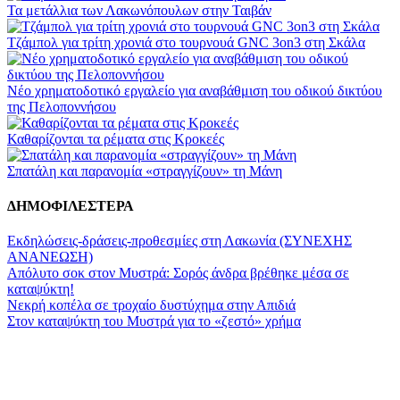
Τα μετάλλια των Λακωνόπουλων στην Ταιβάν
Τζάμπολ για τρίτη χρονιά στο τουρνουά GNC 3on3 στη Σκάλα
Νέο χρηματοδοτικό εργαλείο για αναβάθμιση του οδικού δικτύου
της Πελοποννήσου
Καθαρίζονται τα ρέματα στις Κροκεές
Σπατάλη και παρανομία «στραγγίζουν» τη Μάνη
ΔΗΜΟΦΙΛΕΣΤΕΡΑ
Εκδηλώσεις-δράσεις-προθεσμίες στη Λακωνία (ΣΥΝΕΧΗΣ
ΑΝΑΝΕΩΣΗ)
Απόλυτο σοκ στον Μυστρά: Σορός άνδρα βρέθηκε μέσα σε
καταψύκτη!
Νεκρή κοπέλα σε τροχαίο δυστύχημα στην Απιδιά
Στον καταψύκτη του Μυστρά για το «ζεστό» χρήμα