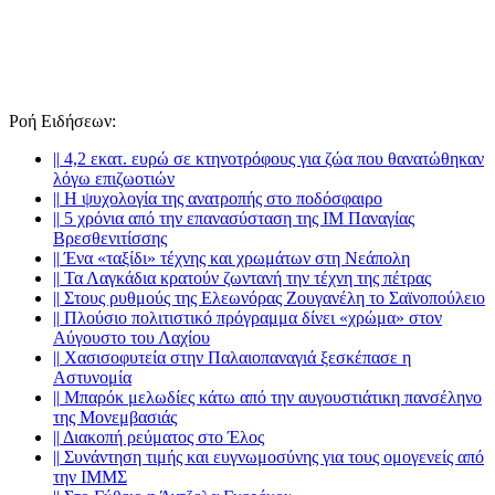
Ροή Ειδήσεων
:
||
4,2 εκατ. ευρώ σε κτηνοτρόφους για ζώα που θανατώθηκαν
λόγω επιζωοτιών
||
Η ψυχολογία της ανατροπής στο ποδόσφαιρο
||
5 χρόνια από την επανασύσταση της ΙΜ Παναγίας
Βρεσθενιτίσσης
||
Ένα «ταξίδι» τέχνης και χρωμάτων στη Νεάπολη
||
Τα Λαγκάδια κρατούν ζωντανή την τέχνη της πέτρας
||
Στους ρυθμούς της Ελεωνόρας Ζουγανέλη το Σαϊνοπούλειο
||
Πλούσιο πολιτιστικό πρόγραμμα δίνει «χρώμα» στον
Αύγουστο του Λαχίου
||
Χασισοφυτεία στην Παλαιοπαναγιά ξεσκέπασε η
Αστυνομία
||
Μπαρόκ μελωδίες κάτω από την αυγουστιάτικη πανσέληνο
της Μονεμβασιάς
||
Διακοπή ρεύματος στο Έλος
||
Συνάντηση τιμής και ευγνωμοσύνης για τους ομογενείς από
την ΙΜΜΣ