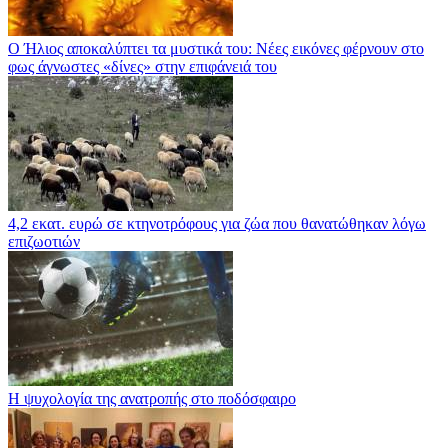
Ο Ήλιος αποκαλύπτει τα μυστικά του: Νέες εικόνες φέρνουν στο
φως άγνωστες «δίνες» στην επιφάνειά του
4,2 εκατ. ευρώ σε κτηνοτρόφους για ζώα που θανατώθηκαν λόγω
επιζωοτιών
Η ψυχολογία της ανατροπής στο ποδόσφαιρο