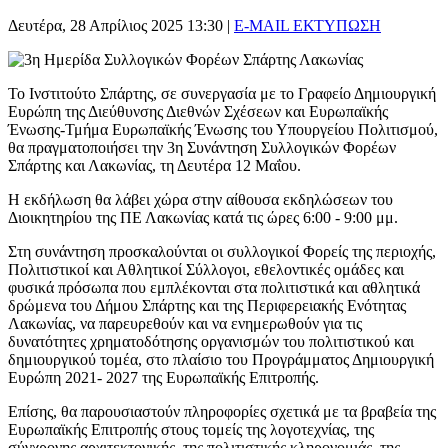
Δευτέρα, 28 Απρίλιος 2025 13:30
|
E-MAIL
ΕΚΤΥΠΩΣΗ
Το Ινστιτούτο Σπάρτης, σε συνεργασία με το Γραφείο Δημιουργική
Ευρώπη της Διεύθυνσης Διεθνών Σχέσεων και Ευρωπαϊκής
Ένωσης-Τμήμα Ευρωπαϊκής Ένωσης του Υπουργείου Πολιτισμού,
θα πραγματοποιήσει την 3η Συνάντηση Συλλογικών Φορέων
Σπάρτης και Λακωνίας, τη Δευτέρα 12 Μαΐου.
Η εκδήλωση θα λάβει χώρα στην αίθουσα εκδηλώσεων του
Διοικητηρίου της ΠΕ Λακωνίας κατά τις ώρες 6:00 - 9:00 μμ.
Στη συνάντηση προσκαλούνται οι συλλογικοί Φορείς της περιοχής,
Πολιτιστικοί και Αθλητικοί Σύλλογοι, εθελοντικές ομάδες και
φυσικά πρόσωπα που εμπλέκονται στα πολιτιστικά και αθλητικά
δρώμενα του Δήμου Σπάρτης και της Περιφερειακής Ενότητας
Λακωνίας, να παρευρεθούν και να ενημερωθούν για τις
δυνατότητες χρηματοδότησης οργανισμών του πολιτιστικού και
δημιουργικού τομέα, στο πλαίσιο του Προγράμματος Δημιουργική
Ευρώπη 2021- 2027 της Ευρωπαϊκής Επιτροπής.
Επίσης, θα παρουσιαστούν πληροφορίες σχετικά με τα βραβεία της
Ευρωπαϊκής Επιτροπής στους τομείς της λογοτεχνίας, της
σύγχρονης αρχιτεκτονικής, της πολιτιστικής κληρονομιάς, της