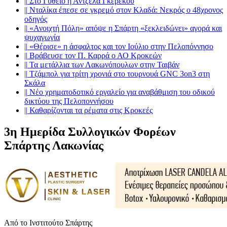
||
Στο Γύθειο η Άντζελα Γκερέκου
||
Νταλίκα έπεσε σε γκρεμό στον Κλαδά: Νεκρός ο 48χρονος
οδηγός
||
«Ανοιχτή Πόλη» απόψε η Σπάρτη «ξεκλειδώνει» αγορά και
ψυχαγωγία
||
«Θέρισε» η άσφαλτος και τον Ιούλιο στην Πελοπόννησο
||
Βράβευσε τον Π. Καρρά ο ΑΟ Κροκεών
||
Τα μετάλλια των Λακωνόπουλων στην Ταιβάν
||
Τζάμπολ για τρίτη χρονιά στο τουρνουά GNC 3on3 στη
Σκάλα
||
Νέο χρηματοδοτικό εργαλείο για αναβάθμιση του οδικού
δικτύου της Πελοποννήσου
||
Καθαρίζονται τα ρέματα στις Κροκεές
3η Ημερίδα Συλλογικών Φορέων
Σπάρτης Λακωνίας
Από το Ινστιτούτο Σπάρτης