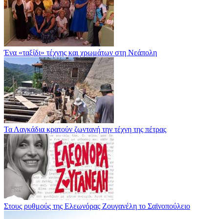
Ένα «ταξίδι» τέχνης και χρωμάτων στη Νεάπολη
Τα Λαγκάδια κρατούν ζωντανή την τέχνη της πέτρας
Στους ρυθμούς της Ελεωνόρας Ζουγανέλη το Σαϊνοπούλειο