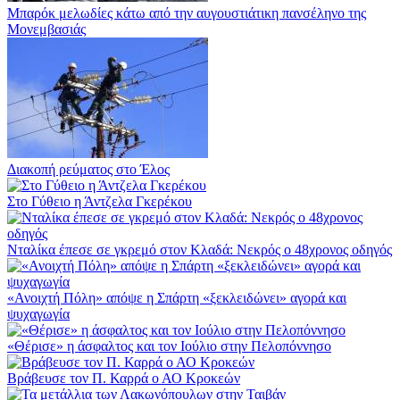
Μπαρόκ μελωδίες κάτω από την αυγουστιάτικη πανσέληνο της
Μονεμβασιάς
Διακοπή ρεύματος στο Έλος
Στο Γύθειο η Άντζελα Γκερέκου
Νταλίκα έπεσε σε γκρεμό στον Κλαδά: Νεκρός ο 48χρονος οδηγός
«Ανοιχτή Πόλη» απόψε η Σπάρτη «ξεκλειδώνει» αγορά και
ψυχαγωγία
«Θέρισε» η άσφαλτος και τον Ιούλιο στην Πελοπόννησο
Βράβευσε τον Π. Καρρά ο ΑΟ Κροκεών