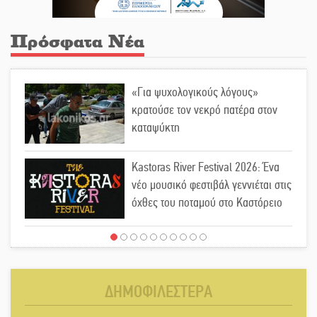
Πρόσφατα Νέα
«Για ψυχολογικούς λόγους»
κρατούσε τον νεκρό πατέρα στον
καταψύκτη
Kastoras River Festival 2026: Ένα
νέο μουσικό φεστιβάλ γεννιέται στις
όχθες του ποταμού στο Καστόρειο
Τα ζάρια παίρνουν «φωτιά» στην
Άρνα: Στήνεται το 3ο Τουρνουά
Τάβλι
ΔΗΜΟΦΙΛΕΣΤΕΡΑ
Αυθεντικό γλέντι με «Γιορτή