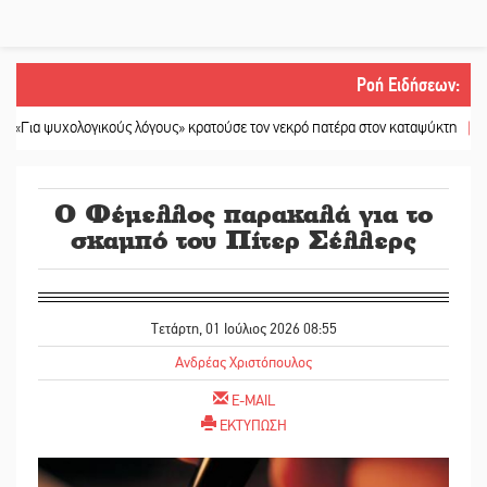
Ροή Ειδήσεων
:
χολογικούς λόγους» κρατούσε τον νεκρό πατέρα στον καταψύκτη
||
Kastoras 
Ο Φέμελλος παρακαλά για το
σκαμπό του Πίτερ Σέλλερς
Τετάρτη, 01 Ιούλιος 2026 08:55
Ανδρέας Χριστόπουλος
E-MAIL
ΕΚΤΥΠΩΣΗ