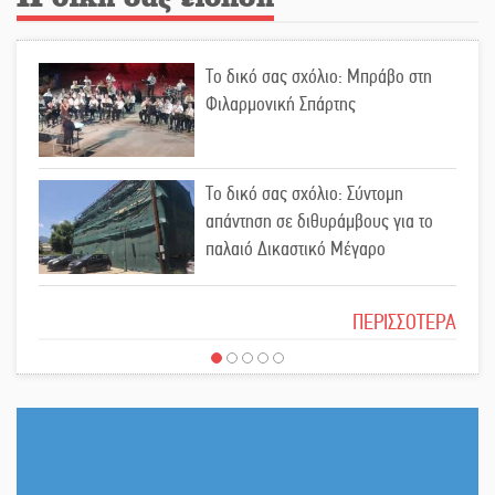
Οδύνη στην Απιδιά για τον χαμό της
Το δικό σας σχόλιο: Μπράβο στη
29χρονης Ελένης σε τροχαίο
Φιλαρμονική Σπάρτης
«Σφραγίδα» έργου και
Το δικό σας σχόλιο: Σύντομη
απολογισμού στο Παναρκαδικό από
απάντηση σε διθυράμβους για το
τον Κυρ. Διαμαντάκο
παλαιό Δικαστικό Μέγαρο
Μια «χρυσή» ελαιοκομική
Το δικό σας σχόλιο: Ιερή απόφαση
προοπτική για τη Λακωνία
ΠΕΡΙΣΣΟΤΕΡΑ
Εκδηλώσεις του ΚΚΕ Λακωνίας για
Το δικό σας σχόλιο: Πώς να
τα 80 χρόνια από την ίδρυση του
εμπιστευθείς;
Δημοκρατικού Στρατού