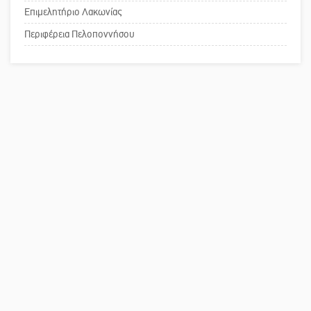
Επιμελητήριο Λακωνίας
Πού βρίσκεται το ιστορικό κέντρο
της Σπάρτης;
Περιφέρεια Πελοποννήσου
Το δικό σας σχόλιο: Ρύποι