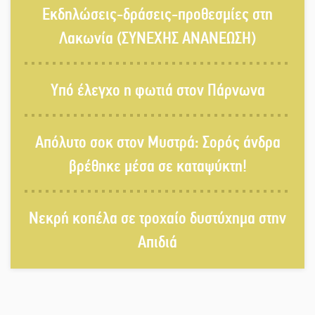
Εκδηλώσεις-δράσεις-προθεσμίες στη
Βραστού» στη Σοχά
Λακωνία (ΣΥΝΕΧΗΣ ΑΝΑΝΕΩΣΗ)
Το τελεφερίκ της Μονεμβασιάς στο
Υπό έλεγχο η φωτιά στον Πάρνωνα
τραπέζι του δημόσιου διαλόγου
Απόλυτο σοκ στον Μυστρά: Σορός άνδρα
Πολιτισμός και παράδοση δίνουν
βρέθηκε μέσα σε καταψύκτη!
ραντεβού στην Αγόριανη
Νεκρή κοπέλα σε τροχαίο δυστύχημα στην
Η Σοχά ετοιμάζεται για ένα
Απιδιά
δυναμικό καλοκαιρινό party
Διακοπή μαθημάτων στο Ματάλειο
Κολυμβητήριο την εβδομάδα του