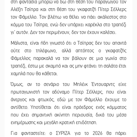
στη φαντασία μπορώ να δω στη θέση του παραγωγού τον
Αλέξη Τσίπρα και στη θέση του γκαφατζή Πίτερ Σέλλερς
τον Φάμελλο. Τον βλέπω να θέλει να πάει ακάλεστος στο
κόμμα του Τσίπρα, ενώ δεν υπάρχει καρέκλα στο τραπέζι
γι’ αυτόν. Δεν τον περιμένουν, δεν τον έχουν καλέσει.
Μάλιστα, είναι ήδη γνωστό ότι ο Τσίπρας δεν του απαντά
ούτε στο τηλέφωνο, αλλά απτόητος ο γκαφατζής
Φάμελλος παρακαλά να τον βάλουν σε μια γωνία στο
τραπέζι, έστω με σκαμπό και ας μην φτάνει τη σαλάτα έτσι
χαμηλά που θα κάθεται.
Όμως, αν το σενάριο του Μπλέικ Έντουαρντς είχε
πρωταγωνιστή τον αδύναμο Πίτερ Σέλλερς, που είναι
άνεργος και φτωχός, εδώ με τον Φάμελλο έχουμε το
αντίθετο. Υποτίθεται ότι είναι πρόεδρος ενός κόμματος
που έχει σημαντική ακίνητη περιουσία, δικά του μέσα
ενημέρωσης και μεγάλη κρατική επιδότηση.
Για φανταστείτε: ο ΣΥΡΙΖΑ για το 2026 θα πάρει