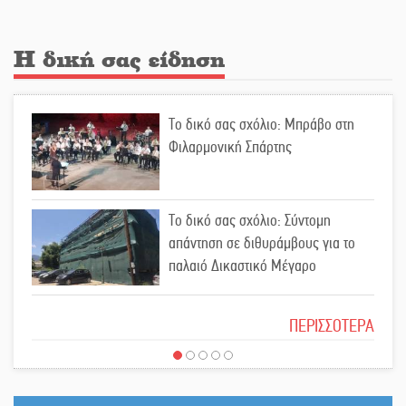
Λακε-Δαιμονικά: Το κυπαρίσσι του
Μυστρά που φύτρωσε από μια
Η δική σας είδηση
ξεχασμένη προφητεία
Κλήρωσε για τον Αστέρα Βλαχιώτη
Το δικό σας σχόλιο: Μπράβο στη
στη Γ’ Εθνική
Φιλαρμονική Σπάρτης
Οδύνη στην Απιδιά για τον χαμό της
Το δικό σας σχόλιο: Σύντομη
29χρονης Ελένης σε τροχαίο
απάντηση σε διθυράμβους για το
παλαιό Δικαστικό Μέγαρο
«Σφραγίδα» έργου και
Το δικό σας σχόλιο: Ιερή απόφαση
απολογισμού στο Παναρκαδικό από
ΠΕΡΙΣΣΟΤΕΡΑ
τον Κυρ. Διαμαντάκο
Μια «χρυσή» ελαιοκομική