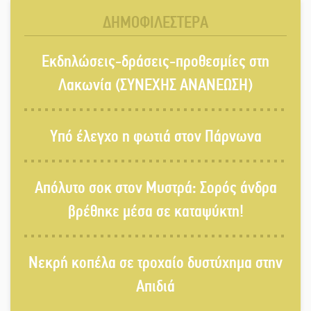
όχθες του ποταμού στο Καστόρειο
ΔΗΜΟΦΙΛΕΣΤΕΡΑ
Τα ζάρια παίρνουν «φωτιά» στην
Εκδηλώσεις-δράσεις-προθεσμίες στη
Άρνα: Στήνεται το 3ο Τουρνουά
Τάβλι
Λακωνία (ΣΥΝΕΧΗΣ ΑΝΑΝΕΩΣΗ)
Αυθεντικό γλέντι με «Γιορτή
Υπό έλεγχο η φωτιά στον Πάρνωνα
Βραστού» στη Σοχά
Απόλυτο σοκ στον Μυστρά: Σορός άνδρα
Το τελεφερίκ της Μονεμβασιάς στο
βρέθηκε μέσα σε καταψύκτη!
τραπέζι του δημόσιου διαλόγου
Νεκρή κοπέλα σε τροχαίο δυστύχημα στην
Πολιτισμός και παράδοση δίνουν
Απιδιά
ραντεβού στην Αγόριανη