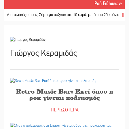
Ροή Ειδήσεων
:
τακτικές σίτισης: Σήμα για αύξηση στα 10 ευρώ μετά από 20 χρόνια
||
«Για ψυ
Γιώργος Κεραμιδάς
27/07/2026
Retro Music Bar: Εκεί όπου η
ροκ γίνεται πολιτισμός
ΠΕΡΙΣΣΟΤΕΡΑ
29/06/2026