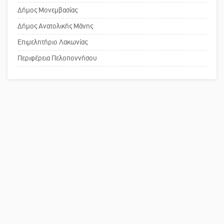
κοινωνικής αναισθησίας
πρόγραμμα απασχόλησης ανέργων
Δήμος Μονεμβασίας
55 ετών και άνω
Δήμος Ανατολικής Μάνης
Επιμελητήριο Λακωνίας
Πού βρίσκεται το ιστορικό κέντρο
της Σπάρτης;
Περιφέρεια Πελοποννήσου
Το δικό σας σχόλιο: Ρύποι