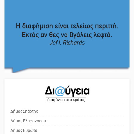
Το δικό σας σχόλιο: Πώς να
προοπτική για τη Λακωνία
εμπιστευθείς;
Εκδηλώσεις του ΚΚΕ Λακωνίας για
Ο εξωραϊσμός της Πλατείας Ν.
τα 80 χρόνια από την ίδρυση του
Κόσμου και ένας ελλοχεύων
Δημοκρατικού Στρατού
κίνδυνος
«Στέγνωσε» από νερό πάνω από
Το δικό σας σχόλιο: «Κύριε
μήνα ο Πύρριχος
πρωθυπουργέ, ντροπή»
Άγρυπνος φρουρός 2 δεκαετιών το
Το δικό σας σχόλιο: Ανοιχτή
Πυροφυλάκιο στις Αιγιές
επιστολή στον δήμαρχο Σπάρτης για
τη λειτουργία του ΚΑΠΗ
Δήμος Σπάρτης
Δήμος Ελαφονήσου
ΔΥΠΑ: Επιπλέον 8.000
Το δικό σας σχόλιο: Παράδειγμα
Δήμος Ευρώτα
επιδοτούμενες θέσεις στο