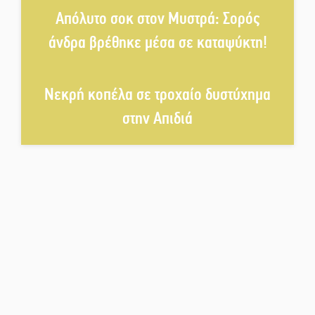
Άγρυπνος φρουρός 2 δεκαετιών
Απόλυτο σοκ στον Μυστρά: Σορός
το Πυροφυλάκιο στις Αιγιές
άνδρα βρέθηκε μέσα σε καταψύκτη!
ΔΥΠΑ: Επιπλέον 8.000
Νεκρή κοπέλα σε τροχαίο δυστύχημα
επιδοτούμενες θέσεις στο
πρόγραμμα απασχόλησης
στην Απιδιά
ανέργων 55 ετών και άνω
Μισθός: Το στοίχημα των 1.500
ευρώ
Δάκος: Νέα «όπλα» στην
προστασία της ελιάς
Κυριακή 9 Αυγούστου: