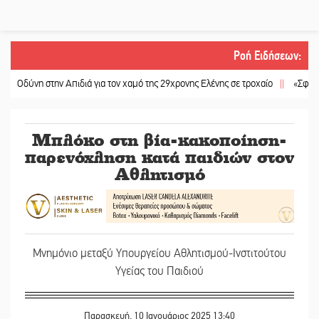
Ροή Ειδήσεων
:
ύνη στην Απιδιά για τον χαμό της 29χρονης Ελένης σε τροχαίο
||
«Σφραγίδα» έ
Μπλόκο στη βία-κακοποίηση-
παρενόχληση κατά παιδιών στον
Αθλητισμό
Μνημόνιο μεταξύ Υπουργείου Αθλητισμού-Ινστιτούτου
Υγείας του Παιδιού
Παρασκευή, 10 Ιανουάριος 2025 13:40