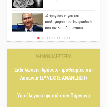
«Σφραγίδα» έργου και
απολογισμού στο Παναρκαδικό
από τον Κυρ. Διαμαντάκο
Μια «χρυσή» ελαιοκομική
προοπτική για τη Λακωνία
ΔΗΜΟΦΙΛΕΣΤΕΡΑ
Εκδηλώσεις του ΚΚΕ Λακωνίας
για τα 80 χρόνια από την ίδρυση
Εκδηλώσεις-δράσεις-προθεσμίες στη
του Δημοκρατικού Στρατού
Λακωνία (ΣΥΝΕΧΗΣ ΑΝΑΝΕΩΣΗ)
«Στέγνωσε» από νερό πάνω από
μήνα ο Πύρριχος
Υπό έλεγχο η φωτιά στον Πάρνωνα