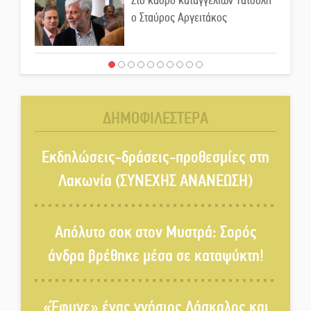
Στο κάδρο καταγγελιών Τατούλη
ο Σταύρος Αργειτάκος
Τα «Άνθη της Πέτρας» τίμησαν
τον Γ. Γιαξόγλου
ΔΗΜΟΦΙΛΕΣΤΕΡΑ
Τίμησε τον Π. Καρρά ο ΑΟ
Κροκεών
Εκδηλώσεις-δράσεις-προθεσμίες στη
Λακωνία (ΣΥΝΕΧΗΣ ΑΝΑΝΕΩΣΗ)
Ανανεώθηκε το γήπεδο-στέκι
στην παραλία της Νεάπολης
Απόλυτο σοκ στον Μυστρά: Σορός
άνδρα βρέθηκε μέσα σε καταψύκτη!
Ιωάννης Μ. Βαρβιτσιώτης: Στην
αιωνιότητα το ιστορικό πολιτικό
«Έφυγε» ένας γνήσιος Δάσκαλος και
στέλεχος της Μεταπολίτευσης