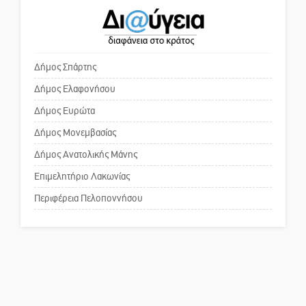
Νέα σύνθεση στη Νομαρχιακή
Ο εξωραϊσμός της Πλατείας Ν.
Επιτροπή ΣΥΡΙΖΑ-ΠΣ Λακωνίας
Κόσμου και ένας ελλοχεύων
κίνδυνος
Δήμος Σπάρτης
Δήμος Ελαφονήσου
Το δικό σας σχόλιο: «Κύριε
πρωθυπουργέ, ντροπή»
Δήμος Ευρώτα
Δήμος Μονεμβασίας
Δήμος Ανατολικής Μάνης
Το δικό σας σχόλιο: Ανοιχτή
επιστολή στον δήμαρχο Σπάρτης
Επιμελητήριο Λακωνίας
για τη λειτουργία του ΚΑΠΗ
Περιφέρεια Πελοποννήσου
Το δικό σας σχόλιο: Παράδειγμα
κοινωνικής αναισθησίας