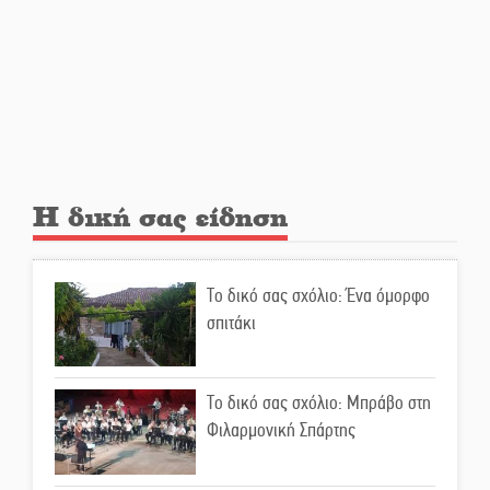
Ελεύθερος ο 55χρονος για την
υπόθεση του Μυστρά
Εκδηλώσεις-δράσεις-
προθεσμίες στη Λακωνία
(ΣΥΝΕΧΗΣ ΑΝΑΝΕΩΣΗ)
Η δική σας είδηση
Ποδοσφαιρικό αντάμωμα για
τους Κοκκινοραχίτες
Το δικό σας σχόλιο: Ένα όμορφο
σπιτάκι
Μάχης συνέχεια των 310 για τη
Λαϊκή Σπάρτης
Το δικό σας σχόλιο: Μπράβο στη
Φιλαρμονική Σπάρτης
Στον τελικό του Πρωταθλήματος
Ελλάδας Beach Soccer ο Π.