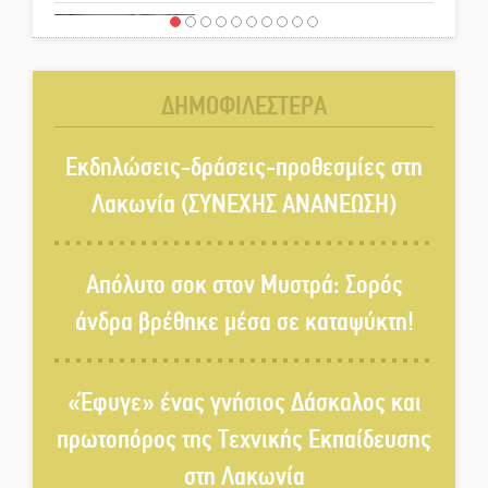
Χωρίς «διακοπές» η ΕΛΑΣ:
Σάρωσε Πελοπόννησο και
Λακωνία
ΔΗΜΟΦΙΛΕΣΤΕΡΑ
«Έφυγε» ένας γνήσιος Δάσκαλος
και πρωτοπόρος της Τεχνικής
Εκδηλώσεις-δράσεις-προθεσμίες στη
Εκπαίδευσης στη Λακωνία
Λακωνία (ΣΥΝΕΧΗΣ ΑΝΑΝΕΩΣΗ)
«Κλειστά» ανοιχτά προαύλια
στον Δ. Σπάρτης;
Απόλυτο σοκ στον Μυστρά: Σορός
άνδρα βρέθηκε μέσα σε καταψύκτη!
Δεκαπενταύγουστος στην
Πετρίνα: Αντάμωμα με μουσική,
«Έφυγε» ένας γνήσιος Δάσκαλος και
χορό και παράδοση
πρωτοπόρος της Τεχνικής Εκπαίδευσης
Σωτήρια επέμβαση για ναυτικό
στη Λακωνία
ανοιχτά του Γυθείου