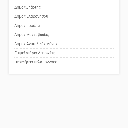
Δήμος Σπάρτης
Δήμος Ελαφονήσου
Το δικό σας σχόλιο: Ανοιχτή
επιστολή στον δήμαρχο Σπάρτης
Δήμος Ευρώτα
για τη λειτουργία του ΚΑΠΗ
Δήμος Μονεμβασίας
Δήμος Ανατολικής Μάνης
Το δικό σας σχόλιο: Παράδειγμα
κοινωνικής αναισθησίας
Επιμελητήριο Λακωνίας
Περιφέρεια Πελοποννήσου
Πού βρίσκεται το ιστορικό
κέντρο της Σπάρτης;