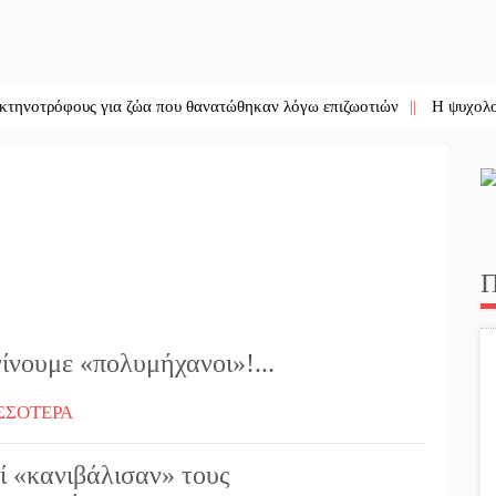
φους για ζώα που θανατώθηκαν λόγω επιζωοτιών
||
Η ψυχολογία της α
Π
ίνουμε «πολυμήχανοι»!...
ΣΣΟΤΕΡΑ
ί «κανιβάλισαν» τους