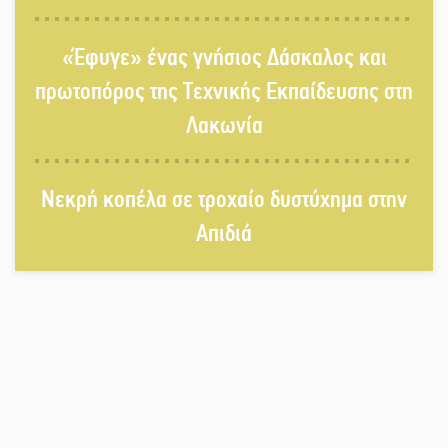
Παρουσιάστηκε το βιβλίο
«Έφυγε» ένας γνήσιος Δάσκαλος και
«Νεαπολίτικα καρετομωράκια» στη
Νεάπολη
πρωτοπόρος της Τεχνικής Εκπαίδευσης στη
Λακωνία
Στο κάδρο καταγγελιών Τατούλη ο
Σταύρος Αργειτάκος
Νεκρή κοπέλα σε τροχαίο δυστύχημα στην
Απιδιά
Τα «Άνθη της Πέτρας» τίμησαν τον
Γ. Γιαξόγλου
Εκδηλώσεις-δράσεις-προθεσμίες
στη Λακωνία (ΣΥΝΕΧΗΣ ΑΝΑΝΕΩΣΗ)