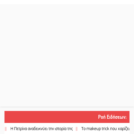
Ροή Ειδήσεων
:
 Πετρίνα αναδεικνύει την ιστορία της
||
Το makeup trick που χαρίζει πιο γεμάτα