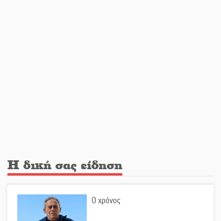
Τίμησε τον Π. Καρρά ο ΑΟ Κροκεών
Ανανεώθηκε το γήπεδο-στέκι στην
παραλία της Νεάπολης
Ιωάννης Μ. Βαρβιτσιώτης: Στην
αιωνιότητα το ιστορικό πολιτικό
στέλεχος της Μεταπολίτευσης
Ο Άνθρωπος-αράχνη «επιστρέφει»
Η δική σας είδηση
στη μεγάλη οθόνη
Ο χρόνος
«Μοναδικοί Άνθρωποι, Μια