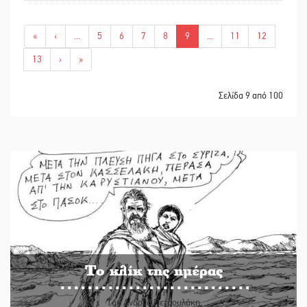
«
‹
...
5
6
7
8
9
...
11
12
13
›
»
Σελίδα 9 από 100
Το κλίκ της ημέρας
Του Ανδρέα Πετρουλάκη