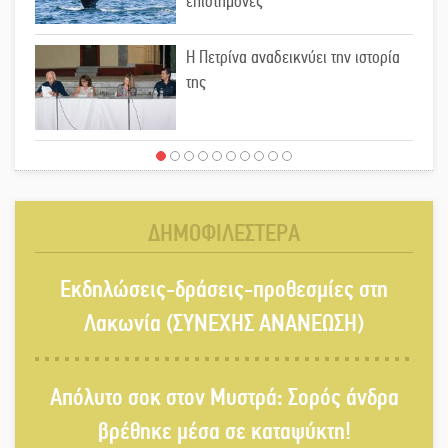
επιστήμονες
Η Πετρίνα αναδεικνύει την ιστορία
της
Έρχεται η 1η Γιορτή Μπύρας στην
Αγόριανη
ΔΗΜΟΦΙΛΕΣΤΕΡΑ
Παγιώνεται δημοσκοπικά ο…
Εκδηλώσεις-δράσεις-προθεσμίες στη
δικομματισμός ΝΔ – ΕΛΑΣ
Λακωνία (ΣΥΝΕΧΗΣ ΑΝΑΝΕΩΣΗ)
«Κεραυνοί» Μιχαλακάκου για την
Απόλυτο σοκ στον Μυστρά: Σορός άνδρα
ύδρευση στη Μάνη
βρέθηκε μέσα σε καταψύκτη!