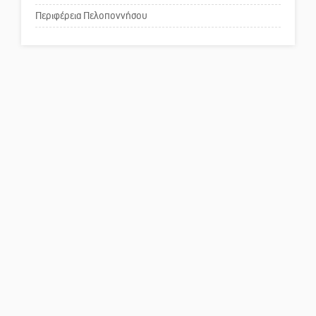
Περιφέρεια Πελοποννήσου
Πού βρίσκεται το ιστορικό
κέντρο της Σπάρτης;