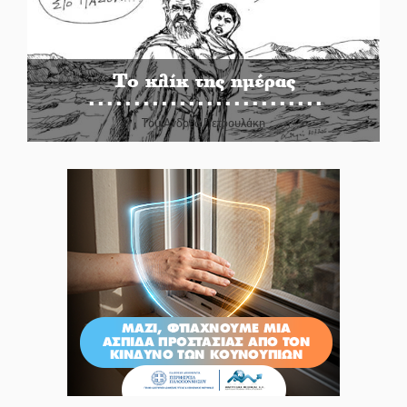
Το κλίκ της ημέρας
Του Ανδρέα Πετρουλάκη