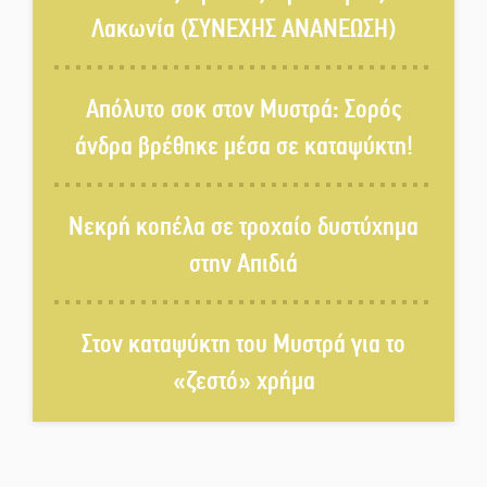
Λακωνία (ΣΥΝΕΧΗΣ ΑΝΑΝΕΩΣΗ)
Δεκαπενταύγουστος στην
Πετρίνα: Αντάμωμα με μουσική,
Απόλυτο σοκ στον Μυστρά: Σορός
χορό και παράδοση
άνδρα βρέθηκε μέσα σε καταψύκτη!
Σωτήρια επέμβαση για ναυτικό
ανοιχτά του Γυθείου
Νεκρή κοπέλα σε τροχαίο δυστύχημα
στην Απιδιά
Αποστολή εξετελέσθη στην
Ταϊβάν: Στη βάση τους τα
παγκόσμια Σπαρτιατόπουλα
Στον καταψύκτη του Μυστρά για το
«ζεστό» χρήμα
«Ρίζες και Ρεύματα» στο
Ξηροκάμπι με Ίκαρη και
Ζερβάκη