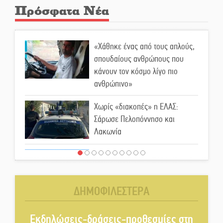
Πρόσφατα Νέα
«Χάθηκε ένας από τους απλούς,
σπουδαίους ανθρώπους που
κάνουν τον κόσμο λίγο πιο
ανθρώπινο»
Χωρίς «διακοπές» η ΕΛΑΣ:
Σάρωσε Πελοπόννησο και
Λακωνία
«Έφυγε» ένας γνήσιος Δάσκαλος
και πρωτοπόρος της Τεχνικής
Εκπαίδευσης στη Λακωνία
ΔΗΜΟΦΙΛΕΣΤΕΡΑ
«Κλειστά» ανοιχτά προαύλια
στον Δ. Σπάρτης;
Εκδηλώσεις-δράσεις-προθεσμίες στη