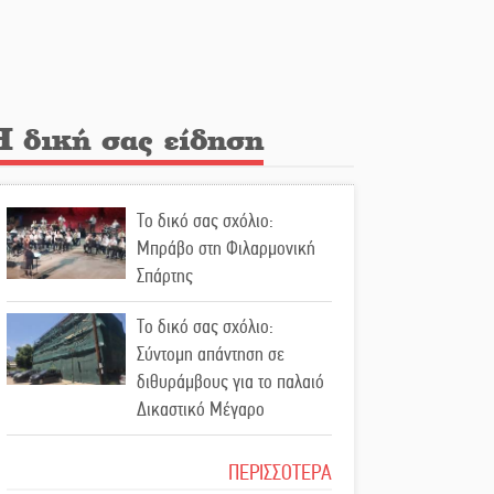
Λακε-Δαιμονικά: Το
κυπαρίσσι του Μυστρά που
φύτρωσε από μια
ξεχασμένη προφητεία
Η δική σας είδηση
Κλήρωσε για τον Αστέρα
Βλαχιώτη στη Γ’ Εθνική
Το δικό σας σχόλιο:
Οδύνη στην Απιδιά για τον
Μπράβο στη Φιλαρμονική
χαμό της 29χρονης Ελένης
Σπάρτης
σε τροχαίο
Το δικό σας σχόλιο:
«Σφραγίδα» έργου και
Σύντομη απάντηση σε
απολογισμού στο
διθυράμβους για το παλαιό
Παναρκαδικό από τον Κυρ.
Δικαστικό Μέγαρο
Διαμαντάκο
Το δικό σας σχόλιο: Ιερή
ΠΕΡΙΣΣΟΤΕΡΑ
Μια «χρυσή» ελαιοκομική
απόφαση