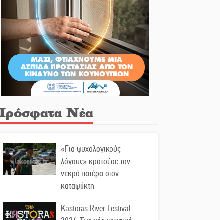
Πρόσφατα Νέα
«Για ψυχολογικούς
λόγους» κρατούσε τον
νεκρό πατέρα στον
καταψύκτη
Kastoras River Festival