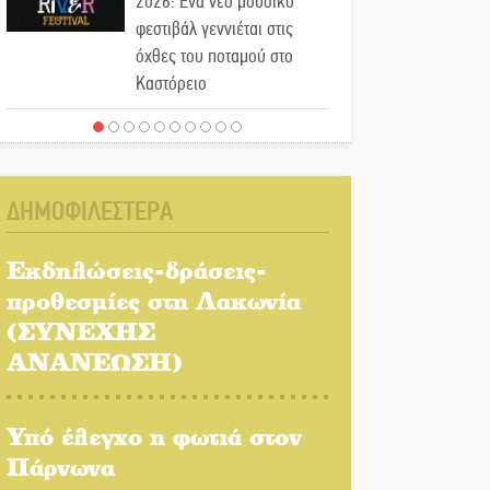
2026: Ένα νέο μουσικό
φεστιβάλ γεννιέται στις
όχθες του ποταμού στο
Καστόρειο
Τα ζάρια παίρνουν «φωτιά»
στην Άρνα: Στήνεται το 3ο
Τουρνουά Τάβλι
ΔΗΜΟΦΙΛΕΣΤΕΡΑ
Αυθεντικό γλέντι με «Γιορτή
Βραστού» στη Σοχά
Εκδηλώσεις-δράσεις-
προθεσμίες στη Λακωνία
(ΣΥΝΕΧΗΣ
Το τελεφερίκ της
Μονεμβασιάς στο τραπέζι
ΑΝΑΝΕΩΣΗ)
του δημόσιου διαλόγου
Υπό έλεγχο η φωτιά στον
Πολιτισμός και παράδοση
δίνουν ραντεβού στην
Πάρνωνα