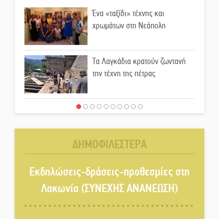
Ένα «ταξίδι» τέχνης και
χρωμάτων στη Νεάπολη
Τα Λαγκάδια κρατούν ζωντανή
την τέχνη της πέτρας
Στους ρυθμούς της Ελεωνόρας
Ζουγανέλη το Σαϊνοπούλειο
ΔΗΜΟΦΙΛΕΣΤΕΡΑ
Πλούσιο πολιτιστικό πρόγραμμα
δίνει «χρώμα» στον Αύγουστο
Εκδηλώσεις-δράσεις-προθεσμίες στη
του Λαχίου
Λακωνία (ΣΥΝΕΧΗΣ ΑΝΑΝΕΩΣΗ)
Χασισοφυτεία στην
Παλαιοπαναγιά ξεσκέπασε η