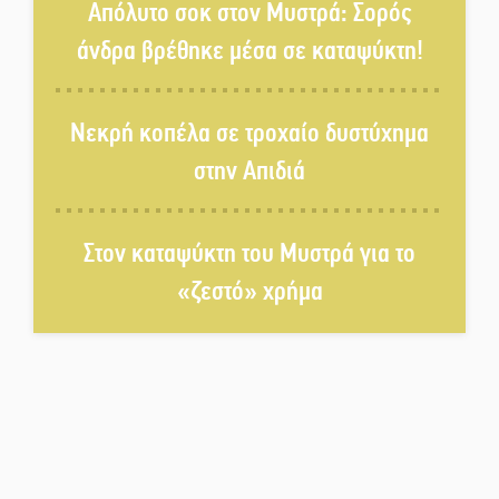
Απόλυτο σοκ στον Μυστρά: Σορός
Αστυνομία
άνδρα βρέθηκε μέσα σε καταψύκτη!
Μπαρόκ μελωδίες κάτω από την
αυγουστιάτικη πανσέληνο της
Νεκρή κοπέλα σε τροχαίο δυστύχημα
Μονεμβασιάς
στην Απιδιά
Διακοπή ρεύματος στο Έλος
Στον καταψύκτη του Μυστρά για το
«ζεστό» χρήμα
Στο Γύθειο η Άντζελα Γκερέκου
Νταλίκα έπεσε σε γκρεμό στον
Κλαδά: Νεκρός ο 48χρονος
οδηγός