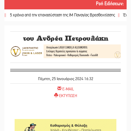
Ροή Ειδήσεων
:
χρόνια από την επανασύσταση της ΙΜ Παναγίας Βρεσθενιτίσσης
||
Ένα «ταξίδι
του Ανδρέα Πετρουλάκη
Πέμπτη, 25 Ιανουάριος 2024 16:32
E-MAIL
ΕΚΤΥΠΩΣΗ