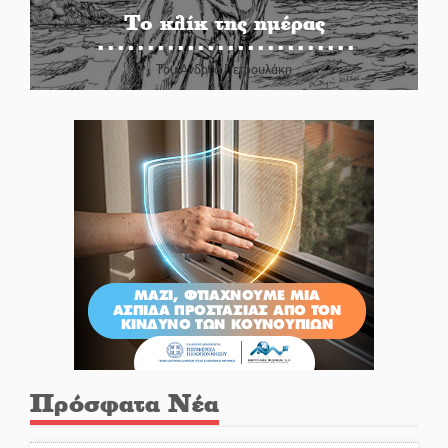
Το κλίκ της ημέρας
Του Ανδρέα Πετρουλάκη
Πρόσφατα Νέα