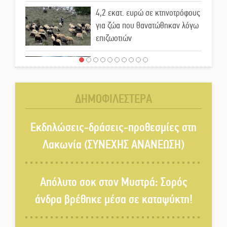
4,2 εκατ. ευρώ σε κτηνοτρόφους
για ζώα που θανατώθηκαν λόγω
επιζωοτιών
Η ψυχολογία της ανατροπής στο
ποδόσφαιρο
ΔΗΜΟΦΙΛΕΣΤΕΡΑ
Ένα «ταξίδι» τέχνης και
χρωμάτων στη Νεάπολη
Εκδηλώσεις-δράσεις-προθεσμίες στη
Λακωνία (ΣΥΝΕΧΗΣ ΑΝΑΝΕΩΣΗ)
Τα Λαγκάδια κρατούν ζωντανή
την τέχνη της πέτρας
Απόλυτο σοκ στον Μυστρά: Σορός
άνδρα βρέθηκε μέσα σε καταψύκτη!
Στους ρυθμούς της Ελεωνόρας
Ζουγανέλη το Σαϊνοπούλειο