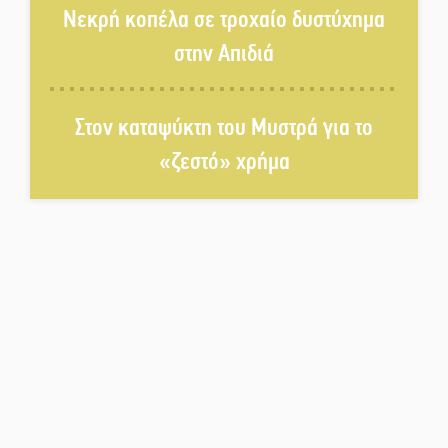
Νεκρή κοπέλα σε τροχαίο δυστύχημα
στην Απιδιά
Πλούσιο πολιτιστικό πρόγραμμα
δίνει «χρώμα» στον Αύγουστο
του Λαχίου
Στον καταψύκτη του Μυστρά για το
«ζεστό» χρήμα
Χασισοφυτεία στην
Παλαιοπαναγιά ξεσκέπασε η
Αστυνομία
Μπαρόκ μελωδίες κάτω από την
αυγουστιάτικη πανσέληνο της
Μονεμβασιάς
Διακοπή ρεύματος στο Έλος