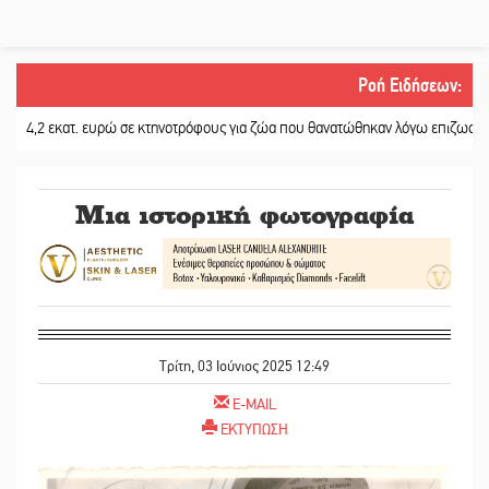
Ροή Ειδήσεων
:
κατ. ευρώ σε κτηνοτρόφους για ζώα που θανατώθηκαν λόγω επιζωοτιών
||
Η 
Μια ιστορική φωτογραφία
Τρίτη, 03 Ιούνιος 2025 12:49
E-MAIL
ΕΚΤΥΠΩΣΗ