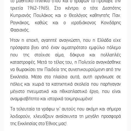
το μαθητικό πηλήκιο (που και ο γράφων το πρόλαβε την
τριετία 1962-1965). Στο κέντρο: ο τότε Δεσπότης
Κυπριανός Πουλάκος και ο Θεολόγος καθηγητής Παν.
Ρογκάκος, καθώς και ο ιεροδιάκονος Κονιδάρης
Φασιανός.
Ήταν η εποχή, αγαπητέ αναγνώστη, που η Ελλάδα είχε
πρόσφατα βγει από έναν αιματηρότατο εμφύλιο πόλεμο
που της στοίχισε αίμα, δάκρυα και πολλαπλές
καταστροφές. Μετά το τέλος του, η Πολιτεία αναγκάσθηκε
να θωρακίσει την Παιδεία της συνεπικουρούμενη από την
Εκκλησία. Μέσα στα πλαίσια αυτά, αυτή οργάνωσε σε
πόλεις και χωριά τα κατηχητικά σχολεία που παρήγαγαν
μέγιστο πνευματικό και ηθικοπλαστικό έργο, που είναι
αναμφισβήτητο και ιστορικά τεκμηριωμένο!
Τα τελευταία τα γράφω γι’ αυτούς που ακόμη και σήμερα
λοιδορούν, χλευάζουν αναίσχυντα τη μεγάλη προσφορά
της Εκκλησίας στο Έθνος μας!