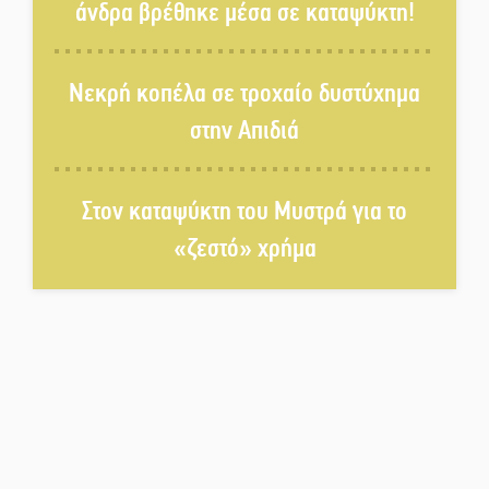
άνδρα βρέθηκε μέσα σε καταψύκτη!
Μπαρόκ μελωδίες κάτω από την
αυγουστιάτικη πανσέληνο της
Νεκρή κοπέλα σε τροχαίο δυστύχημα
Μονεμβασιάς
στην Απιδιά
Διακοπή ρεύματος στο Έλος
Στον καταψύκτη του Μυστρά για το
«ζεστό» χρήμα
Στο Γύθειο η Άντζελα Γκερέκου
Νταλίκα έπεσε σε γκρεμό στον
Κλαδά: Νεκρός ο 48χρονος
οδηγός
«Ανοιχτή Πόλη» απόψε η Σπάρτη