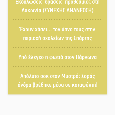
Σαίξπηρ που αψηφά τον χρόνο
Εκδηλώσεις-δράσεις-προθεσμίες στη
Λακωνία (ΣΥΝΕΧΗΣ ΑΝΑΝΕΩΣΗ)
Στη φάκα της Ασφάλειας Σπάρτης
μέλος της σπείρας των
Έχουν χάσει... τον ύπνο τους στην
«κουκουλοφόρων»
περιοχή σχολείων της Σπάρτης
Δεν χαλαρώνει η επιφυλακή για
φωτιές στη Λακωνία
Υπό έλεγχο η φωτιά στον Πάρνωνα
Κατεβαίνει ο γενικός ρεύματος
Απόλυτο σοκ στον Μυστρά: Σορός
σε Έλος και αρδευτικά 4
περιοχών του Δ. Ευρώτα
άνδρα βρέθηκε μέσα σε καταψύκτη!
Δημοσιεύτηκε η προκήρυξη του
διαγωνισμού για το παλαιό
Πρωτοδικείο Σπάρτης