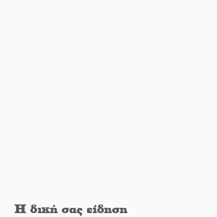
Υπάλληλοι ΠΕ Λακωνίας: «Στο
κόκκινο το σύνολο των
Υπηρεσιών από την
υποστελέχωση»
Φως σε μπαράζ διαρρήξεων
στον Δ. Ευρώτα
Υπερηφάνεια και αποθέωση!
Δύο μετάλλια για τη Λακωνία
στους Παιδικούς Αγώνες
Εντοπισμός και διάσωση
μεταναστών ανοιχτά του
Ταίναρου
Η δική σας είδηση
Και ο Π. Νίκας δείχνει τον