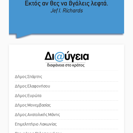
Ο εξωραϊσμός της Πλατείας Ν.
Κόσμου και ένας ελλοχεύων
Στα «σπλάχνα» της ΑΑΔΕ οι
κίνδυνος
αγροτικές ενισχύσεις
Το δικό σας σχόλιο: «Κύριε
πρωθυπουργέ, ντροπή»
Εκδηλώσεις-δράσεις-
προθεσμίες στη Λακωνία
(ΣΥΝΕΧΗΣ ΑΝΑΝΕΩΣΗ)
Το δικό σας σχόλιο: Ανοιχτή
επιστολή στον δήμαρχο Σπάρτης
Νεκρή κοπέλα σε τροχαίο
για τη λειτουργία του ΚΑΠΗ
δυστύχημα στην Απιδιά
Δήμος Σπάρτης
Δήμος Ελαφονήσου
Το δικό σας σχόλιο: Παράδειγμα
κοινωνικής αναισθησίας
Δήμος Ευρώτα
Δήμος Μονεμβασίας
Δήμος Ανατολικής Μάνης
Πού βρίσκεται το ιστορικό
κέντρο της Σπάρτης;
Επιμελητήριο Λακωνίας