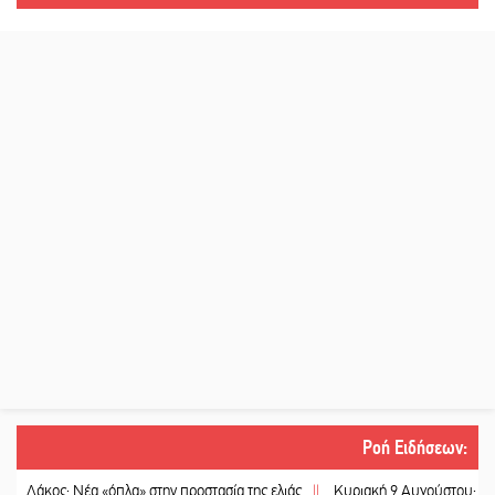
Ροή Ειδήσεων
:
ος: Νέα «όπλα» στην προστασία της ελιάς
||
Κυριακή 9 Αυγούστου: Καλοκαιριν