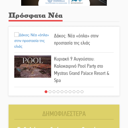
Πρόσφατα Νέα
Δάκος: Νέα «όπλα» στην
προστασία της ελιάς
Κυριακή 9 Αυγούστου:
Καλοκαιρινό Pool Party στο
Mystras Grand Palace Resort &
Spa
Στον καταψύκτη του Μυστρά για
το «ζεστό» χρήμα
ΔΗΜΟΦΙΛΕΣΤΕΡΑ
Ο καρχαρίας από την εποχή του