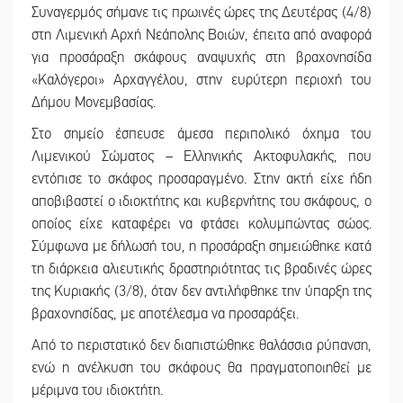
Συναγερμός σήμανε τις πρωινές ώρες της Δευτέρας (4/8)
στη Λιμενική Αρχή Νεάπολης Βοιών, έπειτα από αναφορά
για προσάραξη σκάφους αναψυχής στη βραχονησίδα
«Καλόγεροι» Αρχαγγέλου, στην ευρύτερη περιοχή του
Δήμου Μονεμβασίας.
Στο σημείο έσπευσε άμεσα περιπολικό όχημα του
Λιμενικού Σώματος – Ελληνικής Ακτοφυλακής, που
εντόπισε το σκάφος προσαραγμένο. Στην ακτή είχε ήδη
αποβιβαστεί ο ιδιοκτήτης και κυβερνήτης του σκάφους, ο
οποίος είχε καταφέρει να φτάσει κολυμπώντας σώος.
Σύμφωνα με δήλωσή του, η προσάραξη σημειώθηκε κατά
τη διάρκεια αλιευτικής δραστηριότητας τις βραδινές ώρες
της Κυριακής (3/8), όταν δεν αντιλήφθηκε την ύπαρξη της
βραχονησίδας, με αποτέλεσμα να προσαράξει.
Από το περιστατικό δεν διαπιστώθηκε θαλάσσια ρύπανση,
ενώ η ανέλκυση του σκάφους θα πραγματοποιηθεί με
μέριμνα του ιδιοκτήτη.