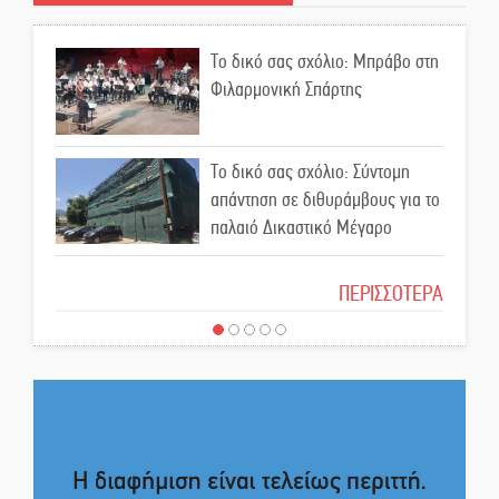
ΦοΔΣΑ για τα «σπιτάκια»
Το δικό σας σχόλιο: Μπράβο στη
Φιλαρμονική Σπάρτης
Εντολή διαγωνισμού για το
παλαιό Πρωτοδικείο Σπάρτης
Το δικό σας σχόλιο: Σύντομη
απάντηση σε διθυράμβους για το
Ασίστ στην εξωστρέφεια και την
παλαιό Δικαστικό Μέγαρο
άθληση, καλάθι «νίκης» στα
Ανώγεια
Το δικό σας σχόλιο: Ιερή
ΠΕΡΙΣΣΟΤΕΡΑ
απόφαση
Στον Μανουσόπουλο τα ηνία των
Ακαδημιών του Λεωνίδα
Γλυκόβρυσης
Το δικό σας σχόλιο: Πώς να
εμπιστευθείς;
Προληπτικός έλεγχος μνήμης για
ηλικιωμένους στη Σκάλα