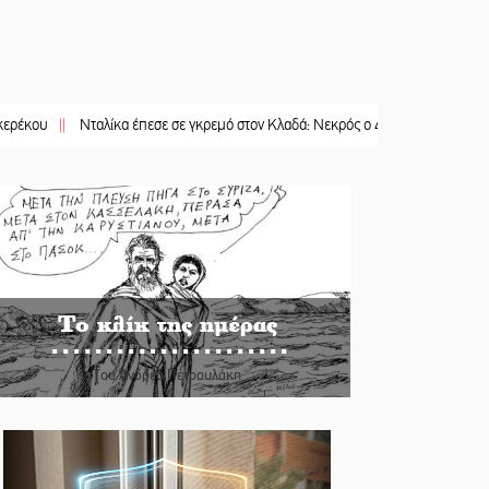
Νταλίκα έπεσε σε γκρεμό στον Κλαδά: Νεκρός ο 48χρονος οδηγός
||
«Ανοιχτ
Το κλίκ της ημέρας
Του Ανδρέα Πετρουλάκη