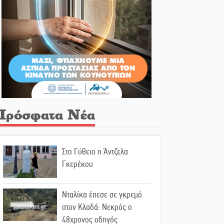
Πρόσφατα Νέα
Στο Γύθειο η Άντζελα
Γκερέκου
Νταλίκα έπεσε σε γκρεμό
στον Κλαδά: Νεκρός ο
48χρονος οδηγός