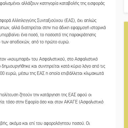
ασφαλισμένοι αλλάζουν κατηγορία καταβολής της εισφοράς
σφορά Αλληλεγγύης Συνταξιούχου (ΕΑΣ), όχι απλώς
ων, αλλά διατηρείται στην πιο άδικη εφαρμογή ιστορικά
 υπερβαίνει ένα ποσό, το ποσοστό της παρακράτησης
λο των αποδοχών, από το πρώτο ευρώ.
στον «κουμπαρά» του Ασφαλιστικού, στο Ασφαλιστικό
δημιουργήθηκε και συντηρείται κατά κύριο λόγο από τις
400 ευρώ, μέσω της ΕΑΣ η οποία επιβάλλεται κλιμακωτά
πολίτευση ζητούν την κατάργηση της ΕΑΣ αφού οι
ία: τόσο στην Εφορία όσο και στον ΑΚΑΓΕ (Ασφαλιστικό
ιβής, ακόμα και επί του αφορολόγητου ποσού. Οι