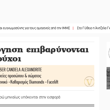
ύνης για τους ομογενείς από την ΙΜΜΣ
||
Στο Γύθειο η Άντζελα Γκερέκου
||
γηση επιβαρύνονται
ούχοι
ρώ μηνιαίως υπόκεινται στην εισφορά