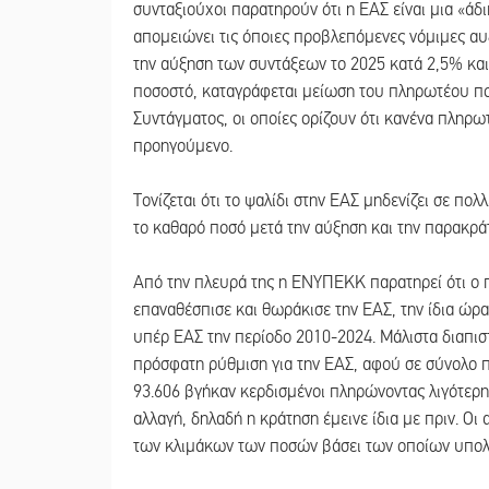
συνταξιούχοι παρατηρούν ότι η ΕΑΣ είναι μια «άδ
απομειώνει τις όποιες προβλεπόμενες νόμιμες αυξ
την αύξηση των συντάξεων το 2025 κατά 2,5% και
ποσοστό, καταγράφεται μείωση του πληρωτέου ποσο
Συντάγματος, οι οποίες ορίζουν ότι κανένα πληρω
προηγούμενο.
Τονίζεται ότι το ψαλίδι στην ΕΑΣ μηδενίζει σε π
το καθαρό ποσό μετά την αύξηση και την παρακράτ
Από την πλευρά της η ΕΝΥΠΕΚΚ παρατηρεί ότι ο π
επαναθέσπισε και θωράκισε την ΕΑΣ, την ίδια ώρ
υπέρ ΕΑΣ την περίοδο 2010-2024. Μάλιστα διαπισ
πρόσφατη ρύθμιση για την ΕΑΣ, αφού σε σύνολο 
93.606 βγήκαν κερδισμένοι πληρώνοντας λιγότερη 
αλλαγή, δηλαδή η κράτηση έμεινε ίδια με πριν. Ο
των κλιμάκων των ποσών βάσει των οποίων υπολογ