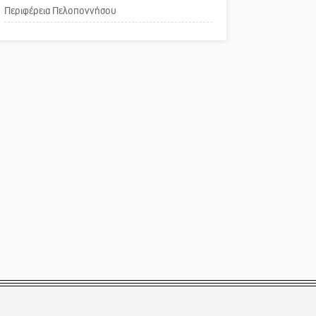
Περιφέρεια Πελοποννήσου
Παράδειγμα κοινωνικής
αναισθησίας
Πού βρίσκεται το ιστορικό
κέντρο της Σπάρτης;