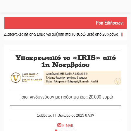
Ροή Ειδήσεων
:
ικές σίτισης: Σήμα για αύξηση στα 10 ευρώ μετά από 20 χρόνια
||
«Για ψυχολογ
Υποχρεωτικό το «IRIS» από
1η Νοεμβρίου
Ποιοι κινδυνεύουν με πρόστιμα έως 20.000 ευρώ
Σάββατο, 11 Οκτώβριος 2025 07:39
E-MAIL