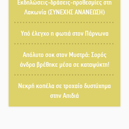
Τα ζάρια παίρνουν «φωτιά» στην
Εκδηλώσεις-δράσεις-προθεσμίες στη
Άρνα: Στήνεται το 3ο Τουρνουά
Λακωνία (ΣΥΝΕΧΗΣ ΑΝΑΝΕΩΣΗ)
Τάβλι
Αυθεντικό γλέντι με «Γιορτή
Υπό έλεγχο η φωτιά στον Πάρνωνα
Βραστού» στη Σοχά
Απόλυτο σοκ στον Μυστρά: Σορός
Το τελεφερίκ της Μονεμβασιάς
άνδρα βρέθηκε μέσα σε καταψύκτη!
στο τραπέζι του δημόσιου
διαλόγου
Νεκρή κοπέλα σε τροχαίο δυστύχημα
Πολιτισμός και παράδοση δίνουν
ραντεβού στην Αγόριανη
στην Απιδιά
Η Σοχά ετοιμάζεται για ένα
δυναμικό καλοκαιρινό party