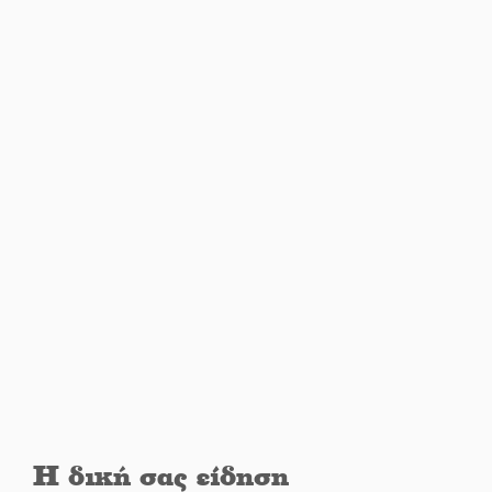
Διακοπή μαθημάτων στο
Ματάλειο Κολυμβητήριο την
εβδομάδα του
Δεκαπενταύγουστου
Από Λιβύη είχαν ξεκινήσει οι
μετανάστες που
περισυνελέγησαν στο Ταίναρο
Διακοπή ρεύματος στην Πελλάνα
Λακε-Δαιμονικά: Το κυπαρίσσι
του Μυστρά που φύτρωσε από
μια ξεχασμένη προφητεία
Η δική σας είδηση