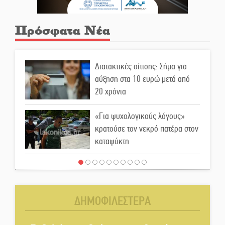
Πρόσφατα Νέα
Διατακτικές σίτισης: Σήμα για
αύξηση στα 10 ευρώ μετά από
20 χρόνια
«Για ψυχολογικούς λόγους»
κρατούσε τον νεκρό πατέρα στον
καταψύκτη
Kastoras River Festival 2026:
Ένα νέο μουσικό φεστιβάλ
γεννιέται στις όχθες του ποταμού
ΔΗΜΟΦΙΛΕΣΤΕΡΑ
στο Καστόρειο