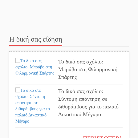
Και ο Π. Νίκας δείχνει τον
ΦοΔΣΑ για τα «σπιτάκια»
Εντολή διαγωνισμού για το
Η δική σας είδηση
παλαιό Πρωτοδικείο
Σπάρτης
Το δικό σας σχόλιο:
Ασίστ στην εξωστρέφεια
Μπράβο στη Φιλαρμονική
και την άθληση, καλάθι
Σπάρτης
«νίκης» στα Ανώγεια
Το δικό σας σχόλιο:
Στον Μανουσόπουλο τα
Σύντομη απάντηση σε
ηνία των Ακαδημιών του
διθυράμβους για το παλαιό
Λεωνίδα Γλυκόβρυσης
Δικαστικό Μέγαρο
Προληπτικός έλεγχος
Το δικό σας σχόλιο: Ιερή