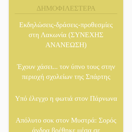
χρόνο
ΔΗΜΟΦΙΛΕΣΤΕΡΑ
Στη φάκα της Ασφάλειας
Εκδηλώσεις-δράσεις-προθεσμίες
Σπάρτης μέλος της σπείρας
των «κουκουλοφόρων»
στη Λακωνία (ΣΥΝΕΧΗΣ
ΑΝΑΝΕΩΣΗ)
Δεν χαλαρώνει η επιφυλακή
για φωτιές στη Λακωνία
Έχουν χάσει... τον ύπνο τους στην
περιοχή σχολείων της Σπάρτης
Κατεβαίνει ο γενικός
ρεύματος σε Έλος και
αρδευτικά 4 περιοχών του
Υπό έλεγχο η φωτιά στον Πάρνωνα
Δ. Ευρώτα
Δημοσιεύτηκε η προκήρυξη
Απόλυτο σοκ στον Μυστρά: Σορός
του διαγωνισμού για το
παλαιό Πρωτοδικείο
άνδρα βρέθηκε μέσα σε