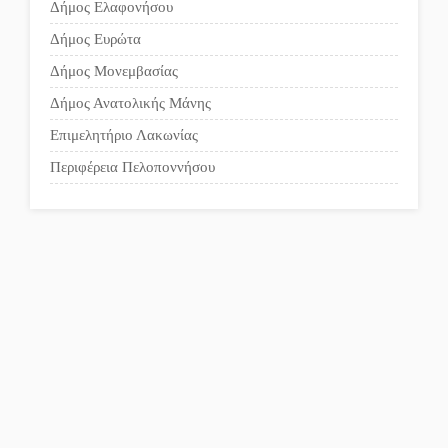
Δήμος Ελαφονήσου
Το δικό σας σχόλιο:
Δήμος Ευρώτα
Παράδειγμα κοινωνικής
Δήμος Μονεμβασίας
αναισθησίας
Δήμος Ανατολικής Μάνης
Επιμελητήριο Λακωνίας
Πού βρίσκεται το ιστορικό
κέντρο της Σπάρτης;
Περιφέρεια Πελοποννήσου
Το δικό σας σχόλιο: Ρύποι