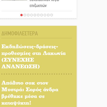
επιζωοτιών
Η ψυχολογία της ανατροπής
στο ποδόσφαιρο
ΔΗΜΟΦΙΛΕΣΤΕΡΑ
Ένα «ταξίδι» τέχνης και
χρωμάτων στη Νεάπολη
Εκδηλώσεις-δράσεις-
προθεσμίες στη Λακωνία
Τα Λαγκάδια κρατούν
(ΣΥΝΕΧΗΣ
ζωντανή την τέχνη της
ΑΝΑΝΕΩΣΗ)
πέτρας
Στους ρυθμούς της
Απόλυτο σοκ στον
Ελεωνόρας Ζουγανέλη το
Μυστρά: Σορός άνδρα
Σαϊνοπούλειο
βρέθηκε μέσα σε
καταψύκτη!
Πλούσιο πολιτιστικό