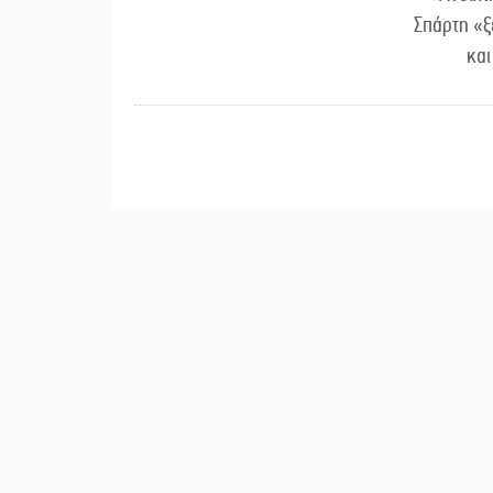
Σπάρτη «ξ
κα