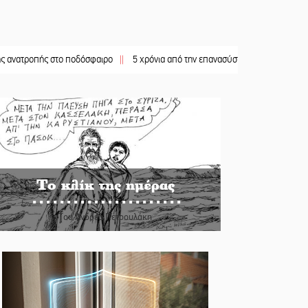
ής στο ποδόσφαιρο
||
5 χρόνια από την επανασύσταση της ΙΜ Παναγίας Βρεσθε
Το κλίκ της ημέρας
Του Ανδρέα Πετρουλάκη