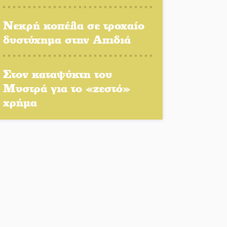
πρόγραμμα δίνει «χρώμα»
στον Αύγουστο του Λαχίου
Νεκρή κοπέλα σε τροχαίο
δυστύχημα στην Απιδιά
Χασισοφυτεία στην
Παλαιοπαναγιά ξεσκέπασε η
Αστυνομία
Στον καταψύκτη του
Μυστρά για το «ζεστό»
Μπαρόκ μελωδίες κάτω
χρήμα
από την αυγουστιάτικη
πανσέληνο της
Μονεμβασιάς
Διακοπή ρεύματος στο Έλος
Στο Γύθειο η Άντζελα
Γκερέκου