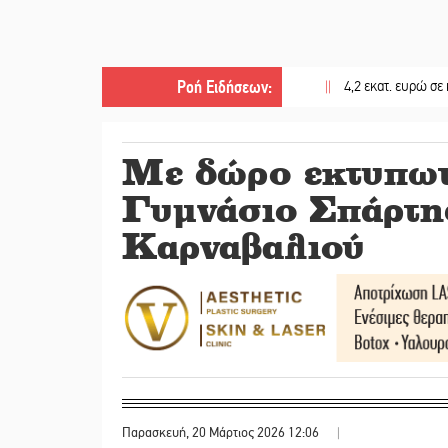
Ροή Ειδήσεων
:
||
4,2 εκατ. ευρώ σε κτηνοτρό
Με δώρο εκτυπωτ
Γυμνάσιο Σπάρτης
Καρναβαλιού
Παρασκευή, 20 Μάρτιος 2026 12:06
|