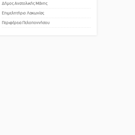
του ΚΑΠΗ
Δήμος Ανατολικής Μάνης
Επιμελητήριο Λακωνίας
Το δικό σας σχόλιο:
Περιφέρεια Πελοποννήσου
Παράδειγμα κοινωνικής
αναισθησίας
Πού βρίσκεται το ιστορικό
κέντρο της Σπάρτης;