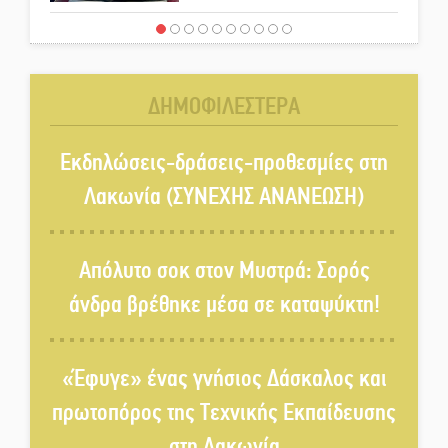
«Έφυγε» ένας γνήσιος Δάσκαλος
και πρωτοπόρος της Τεχνικής
Εκπαίδευσης στη Λακωνία
ΔΗΜΟΦΙΛΕΣΤΕΡΑ
«Κλειστά» ανοιχτά προαύλια
στον Δ. Σπάρτης;
Εκδηλώσεις-δράσεις-προθεσμίες στη
Λακωνία (ΣΥΝΕΧΗΣ ΑΝΑΝΕΩΣΗ)
Δεκαπενταύγουστος στην
Πετρίνα: Αντάμωμα με μουσική,
Απόλυτο σοκ στον Μυστρά: Σορός
χορό και παράδοση
άνδρα βρέθηκε μέσα σε καταψύκτη!
Σωτήρια επέμβαση για ναυτικό
ανοιχτά του Γυθείου
«Έφυγε» ένας γνήσιος Δάσκαλος και
πρωτοπόρος της Τεχνικής Εκπαίδευσης
Αποστολή εξετελέσθη στην
στη Λακωνία