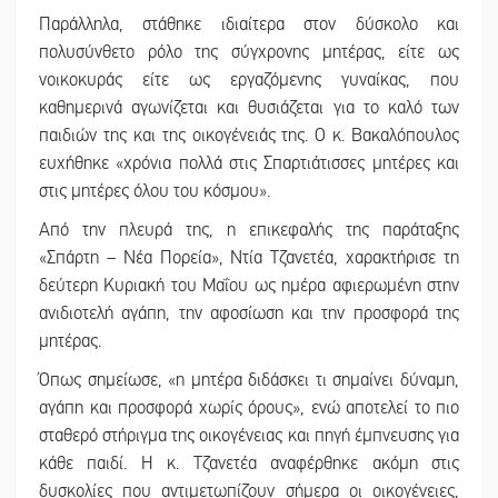
Παράλληλα, στάθηκε ιδιαίτερα στον δύσκολο και
πολυσύνθετο ρόλο της σύγχρονης μητέρας, είτε ως
νοικοκυράς είτε ως εργαζόμενης γυναίκας, που
καθημερινά αγωνίζεται και θυσιάζεται για το καλό των
παιδιών της και της οικογένειάς της. Ο κ. Βακαλόπουλος
ευχήθηκε «χρόνια πολλά στις Σπαρτιάτισσες μητέρες και
στις μητέρες όλου του κόσμου».
Από την πλευρά της, η επικεφαλής της παράταξης
«Σπάρτη – Νέα Πορεία», Ντία Τζανετέα, χαρακτήρισε τη
δεύτερη Κυριακή του Μαΐου ως ημέρα αφιερωμένη στην
ανιδιοτελή αγάπη, την αφοσίωση και την προσφορά της
μητέρας.
Όπως σημείωσε, «η μητέρα διδάσκει τι σημαίνει δύναμη,
αγάπη και προσφορά χωρίς όρους», ενώ αποτελεί το πιο
σταθερό στήριγμα της οικογένειας και πηγή έμπνευσης για
κάθε παιδί. Η κ. Τζανετέα αναφέρθηκε ακόμη στις
δυσκολίες που αντιμετωπίζουν σήμερα οι οικογένειες,