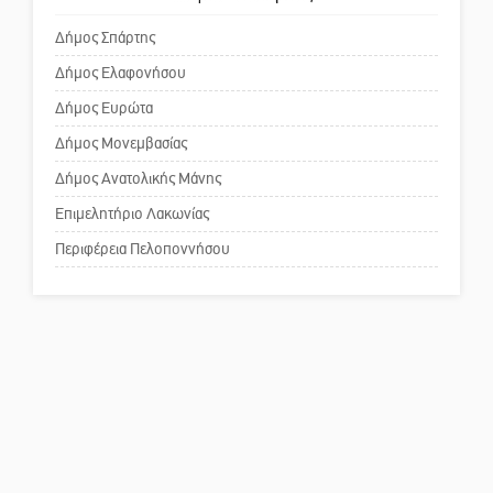
Δήμος Σπάρτης
Δήμος Ελαφονήσου
Το δικό σας σχόλιο: Ανοιχτή
επιστολή στον δήμαρχο Σπάρτης
Δήμος Ευρώτα
για τη λειτουργία του ΚΑΠΗ
Δήμος Μονεμβασίας
Δήμος Ανατολικής Μάνης
Το δικό σας σχόλιο: Παράδειγμα
κοινωνικής αναισθησίας
Επιμελητήριο Λακωνίας
Περιφέρεια Πελοποννήσου
Πού βρίσκεται το ιστορικό
κέντρο της Σπάρτης;