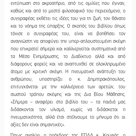
εντύπωση στο ακροατήριο, από τις ομιλίες που έγιναν,
καθώς και από το μεστό φιλοσοφικό του περιεχόμενο, ο
συγγραφέας εκθέτει τις ιδέες του για τη ζωή, τον θάνατο
και το νόημα της ύπαρξης. Ο σκοπός του βιβλίου όπως
τόνισε ο συγγραφέας του, είναι να βοηθήσει τον
αναγνώστη να αποφύγει την υπερ-απλουστευμένη σκέψη
που επικρατεί σήμερα και καλλιεργείται συστηματικά από
τα Μέσα Ενημέρωσης, το Διαδίκτυο αλλά και από
διάφορους φορείς και να αναπτυχθεί σε ολοκληρωμένο
άτομο με κριτική σκέψη. Η πνευματική ανάπτυξη του
ανθρώπου, υποστηρίζει ο κ. Δημητρακόπουλος,
επιτυγχάνεται με την καλλιέργεια των αρετών, του
σωστού τρόπου σκέψης και της Δια Βίου Μάθησης.
«Σήμερα – αναφέρει στο βιβλίο του – τα παιδιά μας
διδάσκονται τον υλισμό, χωρίς να διδάσκεται η
πνευματικότητα, αλλά έτσι στέλνουμε το μήνυμα ότι οι
αξίες δεν είναι σημαντικές».
Όπως αναλύει ο πρόεδρος της ΕΠΔΛ κ. Κουφός, ο