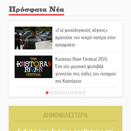
Πρόσφατα Νέα
«Για ψυχολογικούς λόγους»
κρατούσε τον νεκρό πατέρα στον
καταψύκτη
Kastoras River Festival 2026:
Ένα νέο μουσικό φεστιβάλ
γεννιέται στις όχθες του ποταμού
στο Καστόρειο
Τα ζάρια παίρνουν «φωτιά» στην
Άρνα: Στήνεται το 3ο Τουρνουά
Τάβλι
ΔΗΜΟΦΙΛΕΣΤΕΡΑ
Αυθεντικό γλέντι με «Γιορτή
Βραστού» στη Σοχά