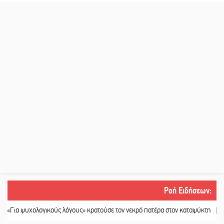
Ροή Ειδήσεων
:
ψυχολογικούς λόγους» κρατούσε τον νεκρό πατέρα στον καταψύκτη
||
Kastoras