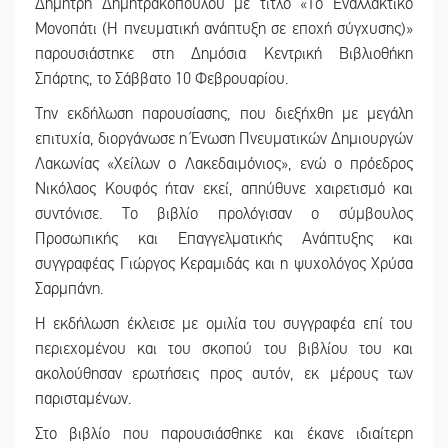
Δημήτρη Δημητρακόπουλου με τίτλο «Το Εναλλακτικό
Μονοπάτι (Η πνευματική ανάπτυξη σε εποχή σύγχυσης)»
παρουσιάστηκε στη Δημόσια Κεντρική Βιβλιοθήκη
Σπάρτης, το Σάββατο 10 Φεβρουαρίου.
Την εκδήλωση παρουσίασης, που διεξήχθη με μεγάλη
επιτυχία, διοργάνωσε η Ένωση Πνευματικών Δημιουργών
Λακωνίας «Χείλων ο Λακεδαιμόνιος», ενώ ο πρόεδρος
Νικόλαος Κουφός ήταν εκεί, απηύθυνε χαιρετισμό και
συντόνισε. Το βιβλίο προλόγισαν ο σύμβουλος
Προσωπικής και Επαγγελματικής Ανάπτυξης και
συγγραφέας Γιώργος Κεραμιδάς και η ψυχολόγος Χρύσα
Σαρμπάνη.
Η εκδήλωση έκλεισε με ομιλία του συγγραφέα επί του
περιεχομένου και του σκοπού του βιβλίου του και
ακολούθησαν ερωτήσεις προς αυτόν, εκ μέρους των
παρισταμένων.
Στο βιβλίο που παρουσιάσθηκε και έκανε ιδιαίτερη