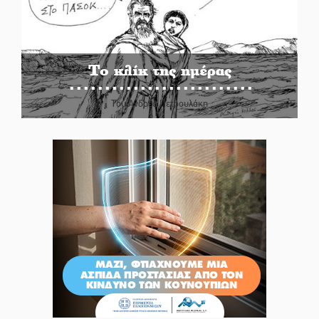
Το κλίκ της ημέρας
Του Ανδρέα Πετρουλάκη