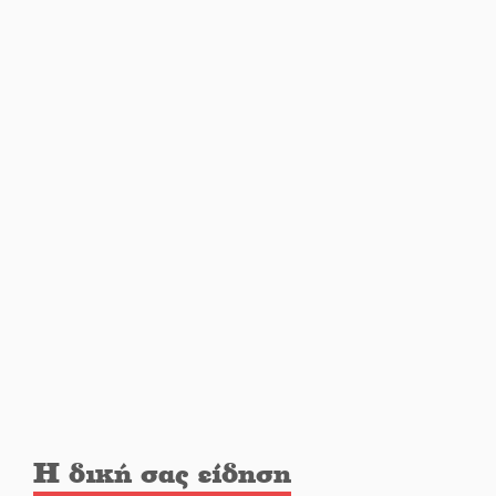
Από Λιβύη είχαν ξεκινήσει οι
μετανάστες που
περισυνελέγησαν στο Ταίναρο
Διακοπή ρεύματος στην Πελλάνα
Λακε-Δαιμονικά: Το κυπαρίσσι
του Μυστρά που φύτρωσε από
μια ξεχασμένη προφητεία
Κλήρωσε για τον Αστέρα
Βλαχιώτη στη Γ’ Εθνική
Η δική σας είδηση
Οδύνη στην Απιδιά για τον χαμό