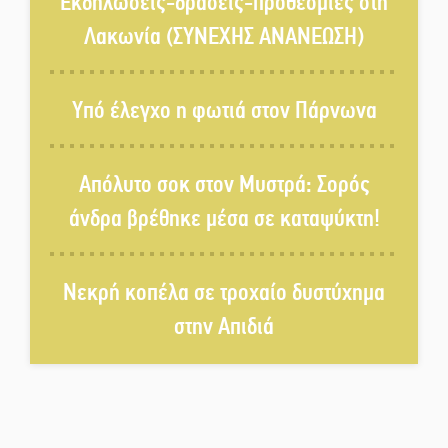
Εκδηλώσεις-δράσεις-προθεσμίες στη
Λακωνία (ΣΥΝΕΧΗΣ ΑΝΑΝΕΩΣΗ)
Το τελεφερίκ της Μονεμβασιάς
στο τραπέζι του δημόσιου
Υπό έλεγχο η φωτιά στον Πάρνωνα
διαλόγου
Πολιτισμός και παράδοση δίνουν
Απόλυτο σοκ στον Μυστρά: Σορός
ραντεβού στην Αγόριανη
άνδρα βρέθηκε μέσα σε καταψύκτη!
Η Σοχά ετοιμάζεται για ένα
Νεκρή κοπέλα σε τροχαίο δυστύχημα
δυναμικό καλοκαιρινό party
στην Απιδιά
Διακοπή μαθημάτων στο
Ματάλειο Κολυμβητήριο την
εβδομάδα του
Δεκαπενταύγουστου