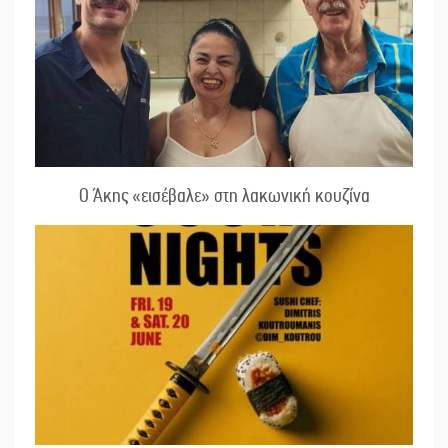
Ο Άκης «εισέβαλε» στη λακωνική κουζίνα