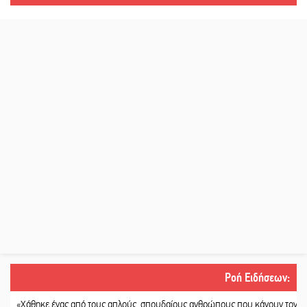
Ροή Ειδήσεων
:
θηκε ένας από τους απλούς, σπουδαίους ανθρώπους που κάνουν τον κόσμο λίγ