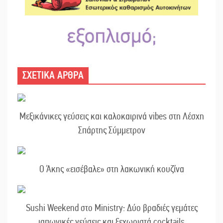
ΣΧΕΤΙΚΑ ΑΡΘΡΑ
Μεξικάνικες γεύσεις και καλοκαιρινά vibes στη Λέσχη
Σπάρτης Σύμμετρον
Ο Άκης «εισέβαλε» στη λακωνική κουζίνα
Sushi Weekend στο Ministry: Δύο βραδιές γεμάτες
ιαπωνικές γεύσεις και ξεχωριστά cocktails