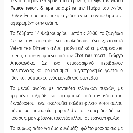
Την πιο ρομαντική βραδιά του χρόνου, το
Mystras Grand
Palace resort & spa
μετατρέπει την Ημέρα του Αγίου
Βαλεντίνου σε μια εμπειρία γεύσεων και συναισθημάτων,
αφιερωμένη στην αγάπη.
Το Σάββατο 14 Φεβρουαρίου, μετά τις 20:00, τα ζευγάρια
έχουν την ευκαιρία να απολαύσουν ένα ξεχωριστό
Valentine’s Dinner για δύο, με ένα ειδικά επιμελημένο set
menu, υπογεγραμμένο από τον
Chef του resort, Γιώργο
Αποστολάκο
. Σε ένα ατμοσφαιρικό περιβάλλον
πολυτέλειας και ρομαντισμού, η γαστρονομία γίνεται ο
ιδανικός σύμμαχος ενός μοναδικού ραντεβού.
Το μενού ανοίγει με πανακότα ελληνικών τυριών, με
τριμμένο παξιμάδι και αρωματικά από τον κήπο του
ξενοδοχείου, ενώ ακολουθεί σαλάτα φιλέτο κοτόπουλου
πάνω σε πανδαισία μαρουλιών με εσπεριδοειδή και
κάσιους, με ντρέσινγκ τριαντάφυλλου, σε τραγανή φωλιά.
Το κυρίως πιάτο για δύο συνδυάζει φιλέτο μοσχαρίσιο με