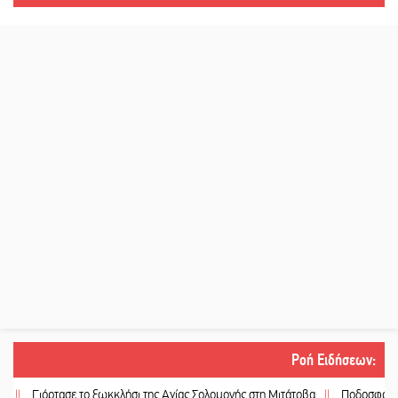
Ροή Ειδήσεων
:
Γιόρτασε το ξωκκλήσι της Αγίας Σολομονής στη Μιτάτοβα
||
Ποδοσφαιρικό αντ