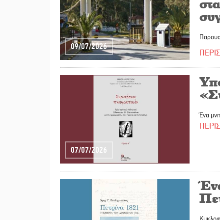
στ
συγ
Παρουσ
09/07/2026
ΠΕΡΙ
Υπ
«Σ
Ένα μν
ΠΕΡΙ
07/07/2026
Ένα
Πετ
Κυκλοφ