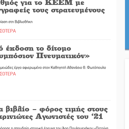
αθμός για το ΚΕΕΜ με
γραφείς τους στρατευμένους
ίαση στη Βιβλιοθήκη
ΣΣΟΤΕΡΑ
ό έκδοση το δίτομο
υμπόσιον Πνευματικόν»
ημειώδες έργο αφιερωμένο στον Καθηγητή Αθανάσιο Θ. Φωτόπουλο
ΣΣΟΤΕΡΑ
 βιβλίο – φόρος τιμής στους
ρινιώτες Αγωνιστές του ‘21
όρησε η σπουδαία ιστορική έρευνα του Άρη Πουλημενάκου «Πετρίνα