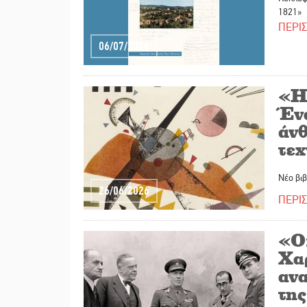
1821»
ΠΕΡΙ
06/07/2026
«Η
Ένα
άν
τεχ
Νέο βιβ
26/06/2026
ΠΕΡΙ
«Ο
Χα
αν
τη