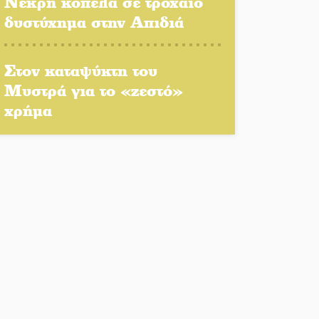
Νεκρή κοπέλα σε τροχαίο
δυστύχημα στην Απιδιά
Αποστολή εξετελέσθη στην
Ταϊβάν: Στη βάση τους τα
Στον καταψύκτη του
παγκόσμια Σπαρτιατόπουλα
Μυστρά για το «ζεστό»
«Ρίζες και Ρεύματα» στο
χρήμα
Ξηροκάμπι με Ίκαρη και
Ζερβάκη
Αμετάβλητος στο «τριάρι» ο
κίνδυνος φωτιάς σε όλη τη
Λακωνία
Εβδομάδα Ομογενών:
Κερδισμένη ουσία ή
επικοινωνιακές εντυπώσεις;
Ελεύθερος ο 55χρονος για