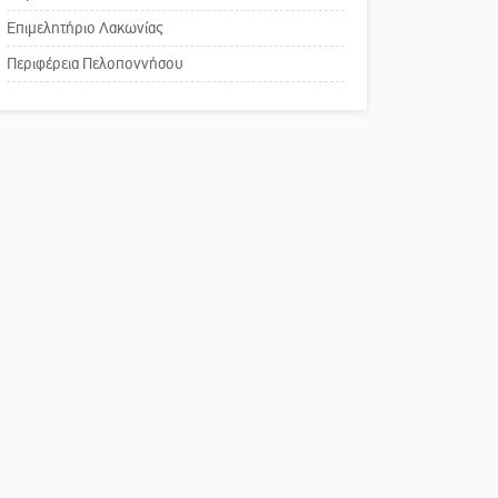
χρωμάτων στη Νεάπολη
Επιμελητήριο Λακωνίας
Το δικό σας σχόλιο:
Περιφέρεια Πελοποννήσου
Παράδειγμα κοινωνικής
αναισθησίας
Πού βρίσκεται το ιστορικό
κέντρο της Σπάρτης;