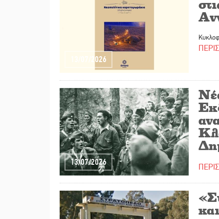
στι
Αν
Κυκλοφό
ΠΕΡΙ
13/07/2026
Νέ
Εκ
αν
Κλ
Δη
13/07/2026
ΠΕΡΙ
«Σ
και