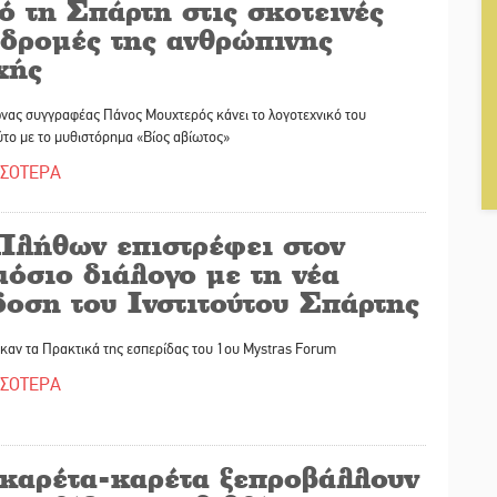
 τη Σπάρτη στις σκοτεινές
αδρομές της ανθρώπινης
χής
νας συγγραφέας Πάνος Μουχτερός κάνει το λογοτεχνικό του
το με το μυθιστόρημα «Βίος αβίωτος»
ΣΣΟΤΕΡΑ
Πλήθων επιστρέφει στον
όσιο διάλογο με τη νέα
οση του Ινστιτούτου Σπάρτης
καν τα Πρακτικά της εσπερίδας του 1ου Mystras Forum
ΣΣΟΤΕΡΑ
 καρέτα-καρέτα ξεπροβάλλουν