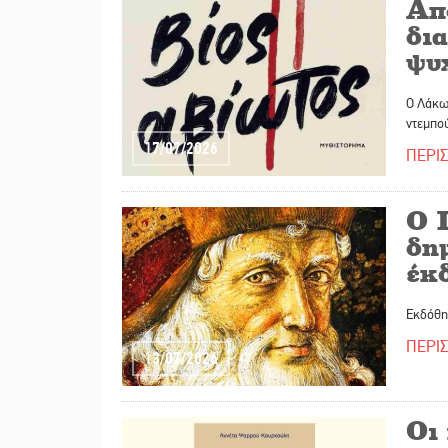
Από
δι
ψυ
Ο Λάκω
ντεμπού
17/07/2026
ΠΕΡΙ
Ο 
δημ
έκδ
Εκδόθη
ΠΕΡΙ
13/07/2026
Οι