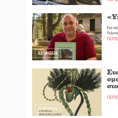
«Υ
Ένα ταξ
Πελοπό
ΠΕΡΙ
03/08/2026
Στ
ομ
στο
ΠΕΡΙ
29/07/2026