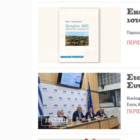
Εκ
ισ
Παρουσί
ΠΕΡΙ
22/07/2026
Στ
Συ
Κυκλοφό
Εγγύς 
ΠΕΡΙ
20/07/2026