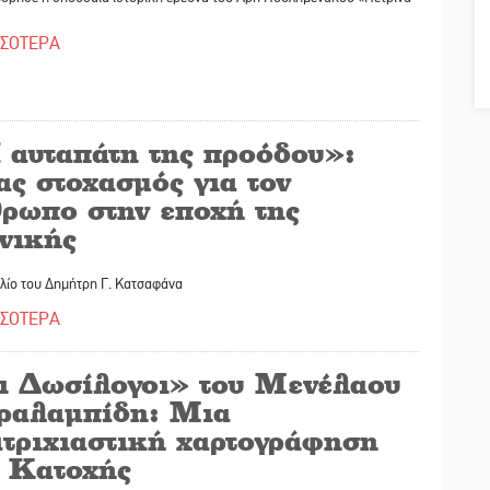
ΣΣΟΤΕΡΑ
 αυταπάτη της προόδου»:
ς στοχασμός για τον
θρωπο στην εποχή της
νικής
λίο του Δημήτρη Γ. Κατσαφάνα
ΣΣΟΤΕΡΑ
ι Δωσίλογοι» του Μενέλαου
ραλαμπίδη: Μια
ατριχιαστική χαρτογράφηση
ς Κατοχής