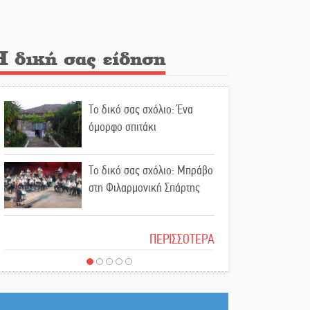
την υπόθεση του Μυστρά
Εκδηλώσεις-δράσεις-
Η δική σας είδηση
προθεσμίες στη Λακωνία
(ΣΥΝΕΧΗΣ ΑΝΑΝΕΩΣΗ)
Το δικό σας σχόλιο: Ένα
Ποδοσφαιρικό αντάμωμα για
όμορφο σπιτάκι
τους Κοκκινοραχίτες
Το δικό σας σχόλιο: Μπράβο
Μάχης συνέχεια των 310 για
στη Φιλαρμονική Σπάρτης
τη Λαϊκή Σπάρτης
Το δικό σας σχόλιο: Σύντομη
Στον τελικό του
ΠΕΡΙΣΣΟΤΕΡΑ
απάντηση σε διθυράμβους
Πρωταθλήματος Ελλάδας
για το παλαιό Δικαστικό
Beach Soccer ο Π.
Μέγαρο
Μαρτσούκος