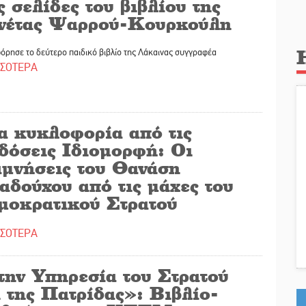
ς σελίδες του βιβλίου της
νέτας Ψαρρού-Κουρκούλη
ρησε το δεύτερο παιδικό βιβλίο της Λάκαινας συγγραφέα
ΣΣΟΤΕΡΑ
α κυκλοφορία από τις
δόσεις Ιδιομορφή: Οι
αμνήσεις του Θανάση
αδούχου από τις μάχες του
μοκρατικού Στρατού
ΣΣΟΤΕΡΑ
την Υπηρεσία του Στρατού
 της Πατρίδας»: Βιβλίο-