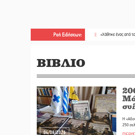
Ροή Ειδήσεων
:
||
«Χάθηκε ένας από τους απλούς, σ
ΒΙΒΛΙΟ
20
Μάν
συ
Η «Αδού
250 σελ
04/08/2026
ΠΕΡΙ