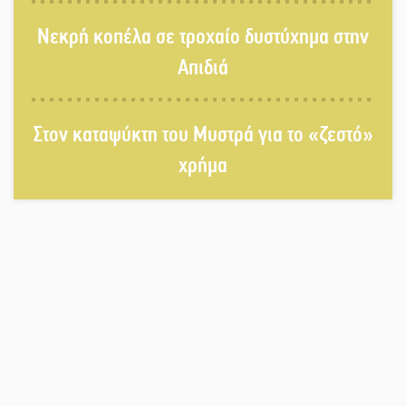
Μπαρόκ μελωδίες κάτω από την
Νεκρή κοπέλα σε τροχαίο δυστύχημα στην
αυγουστιάτικη πανσέληνο της
Μονεμβασιάς
Απιδιά
Διακοπή ρεύματος στο Έλος
Στον καταψύκτη του Μυστρά για το «ζεστό»
χρήμα
Στο Γύθειο η Άντζελα Γκερέκου
Νταλίκα έπεσε σε γκρεμό στον
Κλαδά: Νεκρός ο 48χρονος οδηγός
«Ανοιχτή Πόλη» απόψε η Σπάρτη