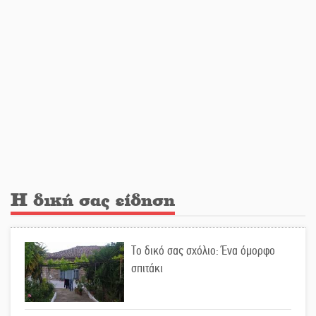
«ξεκλειδώνει» αγορά και
ψυχαγωγία
«Θέρισε» η άσφαλτος και τον Ιούλιο
στην Πελοπόννησο
Βράβευσε τον Π. Καρρά ο ΑΟ
Κροκεών
Η δική σας είδηση
Τα μετάλλια των Λακωνόπουλων
στην Ταιβάν
Το δικό σας σχόλιο: Ένα όμορφο
σπιτάκι
Τζάμπολ για τρίτη χρονιά στο
τουρνουά GNC 3on3 στη Σκάλα