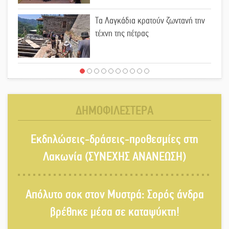
Τα Λαγκάδια κρατούν ζωντανή την
τέχνη της πέτρας
Στους ρυθμούς της Ελεωνόρας
Ζουγανέλη το Σαϊνοπούλειο
ΔΗΜΟΦΙΛΕΣΤΕΡΑ
Πλούσιο πολιτιστικό πρόγραμμα
Εκδηλώσεις-δράσεις-προθεσμίες στη
δίνει «χρώμα» στον Αύγουστο του
Λαχίου
Λακωνία (ΣΥΝΕΧΗΣ ΑΝΑΝΕΩΣΗ)
Χασισοφυτεία στην Παλαιοπαναγιά
Απόλυτο σοκ στον Μυστρά: Σορός άνδρα
ξεσκέπασε η Αστυνομία
βρέθηκε μέσα σε καταψύκτη!