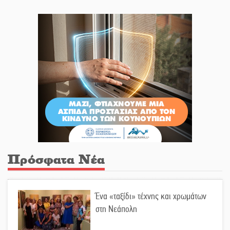
Πρόσφατα Νέα
Ένα «ταξίδι» τέχνης και χρωμάτων
στη Νεάπολη