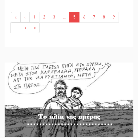
«
‹
1
2
3
...
5
6
7
8
9
...
›
»
Το κλίκ της ημέρας
Του Ανδρέα Πετρουλάκη