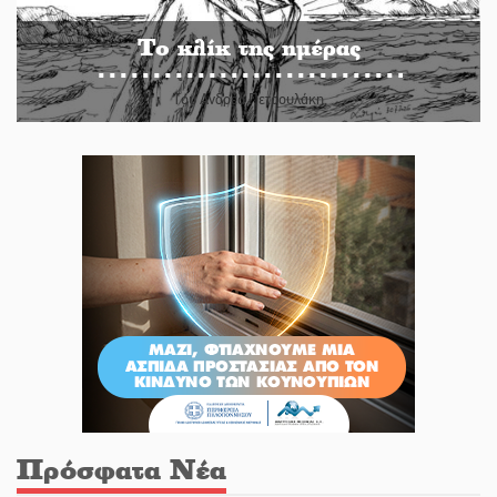
Το κλίκ της ημέρας
Του Ανδρέα Πετρουλάκη
Πρόσφατα Νέα