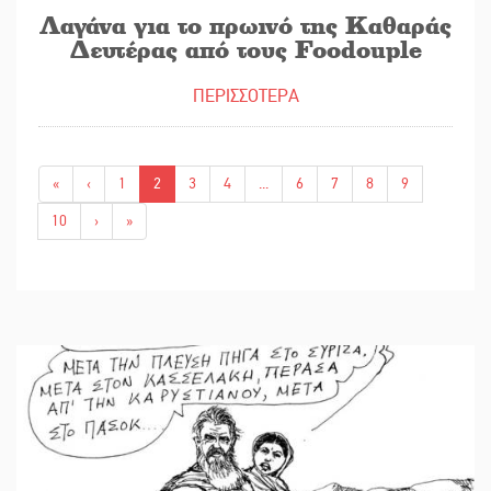
Λαγάνα για το πρωινό της Καθαράς
Δευτέρας από τους Foodouple
ΠΕΡΙΣΣΟΤΕΡΑ
«
‹
1
2
3
4
...
6
7
8
9
10
›
»