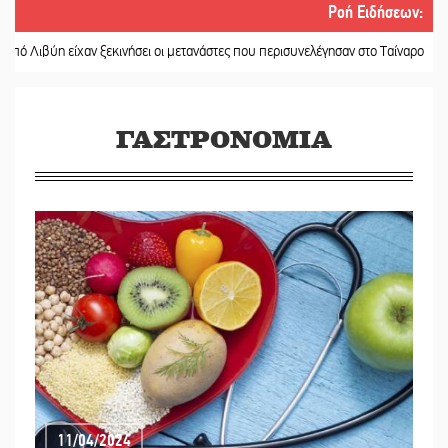
Ροή Ειδήσεων
:
ίχαν ξεκινήσει οι μετανάστες που περισυνελέγησαν στο Ταίναρο
||
Διακοπή ρε
ΓΑΣΤΡΟΝΟΜΙΑ
11/04/2024