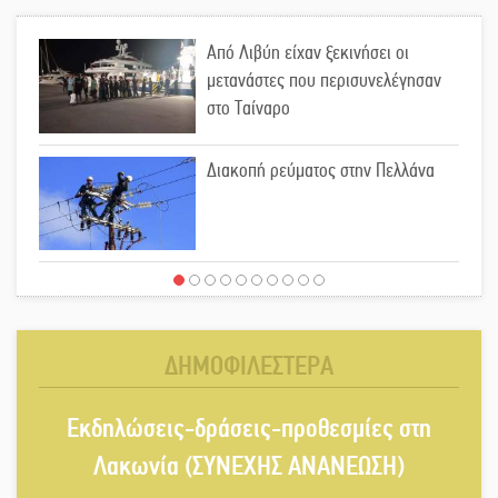
Από Λιβύη είχαν ξεκινήσει οι
μετανάστες που περισυνελέγησαν
στο Ταίναρο
Διακοπή ρεύματος στην Πελλάνα
Λακε-Δαιμονικά: Το κυπαρίσσι του
Μυστρά που φύτρωσε από μια
ξεχασμένη προφητεία
ΔΗΜΟΦΙΛΕΣΤΕΡΑ
Κλήρωσε για τον Αστέρα Βλαχιώτη
Εκδηλώσεις-δράσεις-προθεσμίες στη
στη Γ’ Εθνική
Λακωνία (ΣΥΝΕΧΗΣ ΑΝΑΝΕΩΣΗ)