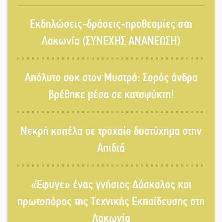
«Κλειστά» ανοιχτά προαύλια στον
Εκδηλώσεις-δράσεις-προθεσμίες στη
Δ. Σπάρτης;
Λακωνία (ΣΥΝΕΧΗΣ ΑΝΑΝΕΩΣΗ)
Δεκαπενταύγουστος στην Πετρίνα:
Απόλυτο σοκ στον Μυστρά: Σορός άνδρα
Αντάμωμα με μουσική, χορό και
παράδοση
βρέθηκε μέσα σε καταψύκτη!
Σωτήρια επέμβαση για ναυτικό
Νεκρή κοπέλα σε τροχαίο δυστύχημα στην
ανοιχτά του Γυθείου
Απιδιά
Αποστολή εξετελέσθη στην Ταϊβάν:
Στη βάση τους τα παγκόσμια
«Έφυγε» ένας γνήσιος Δάσκαλος και
Σπαρτιατόπουλα
πρωτοπόρος της Τεχνικής Εκπαίδευσης στη
Λακωνία