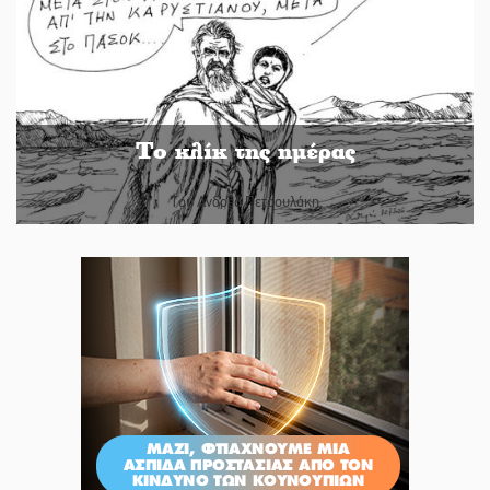
Το κλίκ της ημέρας
Του Ανδρέα Πετρουλάκη