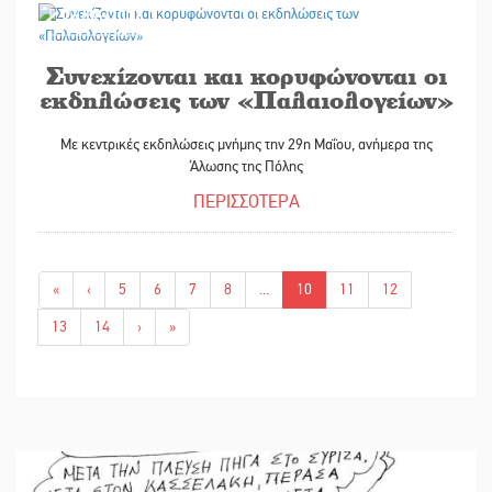
26/05/2026
Συνεχίζονται και κορυφώνονται οι
εκδηλώσεις των «Παλαιολογείων»
Με κεντρικές εκδηλώσεις μνήμης την 29η Μαΐου, ανήμερα της
Άλωσης της Πόλης
ΠΕΡΙΣΣΟΤΕΡΑ
«
‹
5
6
7
8
...
10
11
12
13
14
›
»