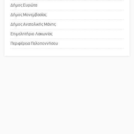
Δήμος Ευρώτα
τη λειτουργία του ΚΑΠΗ
Δήμος Μονεμβασίας
Το δικό σας σχόλιο: Παράδειγμα
Δήμος Ανατολικής Μάνης
κοινωνικής αναισθησίας
Επιμελητήριο Λακωνίας
Περιφέρεια Πελοποννήσου
Πού βρίσκεται το ιστορικό κέντρο
της Σπάρτης;