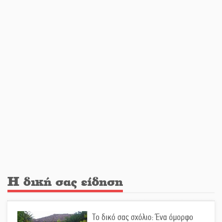
Στο Γύθειο η Άντζελα Γκερέκου
Νταλίκα έπεσε σε γκρεμό στον
Κλαδά: Νεκρός ο 48χρονος οδηγός
«Ανοιχτή Πόλη» απόψε η Σπάρτη
«ξεκλειδώνει» αγορά και
ψυχαγωγία
Η δική σας είδηση
«Θέρισε» η άσφαλτος και τον Ιούλιο
στην Πελοπόννησο
Το δικό σας σχόλιο: Ένα όμορφο