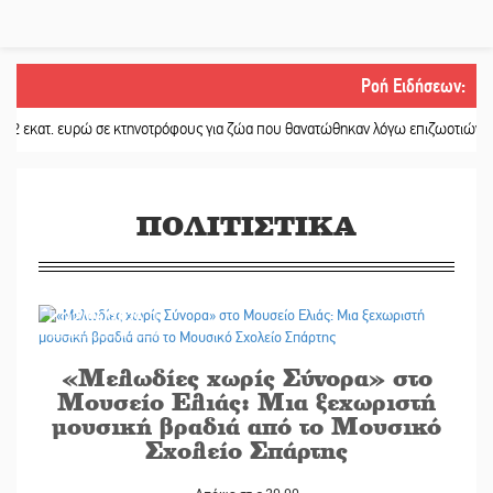
Ροή Ειδήσεων
:
. ευρώ σε κτηνοτρόφους για ζώα που θανατώθηκαν λόγω επιζωοτιών
||
Η ψυχ
ΠΟΛΙΤΙΣΤΙΚΑ
22/06/2026
«Μελωδίες χωρίς Σύνορα» στο
Μουσείο Ελιάς: Μια ξεχωριστή
μουσική βραδιά από το Μουσικό
Σχολείο Σπάρτης