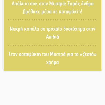
Απόλυτο σοκ στον Μυστρά: Σορός άνδρα
Ζουγανέλη το Σαϊνοπούλειο
βρέθηκε μέσα σε καταψύκτη!
Πλούσιο πολιτιστικό πρόγραμμα
Νεκρή κοπέλα σε τροχαίο δυστύχημα στην
δίνει «χρώμα» στον Αύγουστο του
Λαχίου
Απιδιά
Χασισοφυτεία στην Παλαιοπαναγιά
Στον καταψύκτη του Μυστρά για το «ζεστό»
ξεσκέπασε η Αστυνομία
χρήμα
Μπαρόκ μελωδίες κάτω από την
αυγουστιάτικη πανσέληνο της
Μονεμβασιάς
Διακοπή ρεύματος στο Έλος