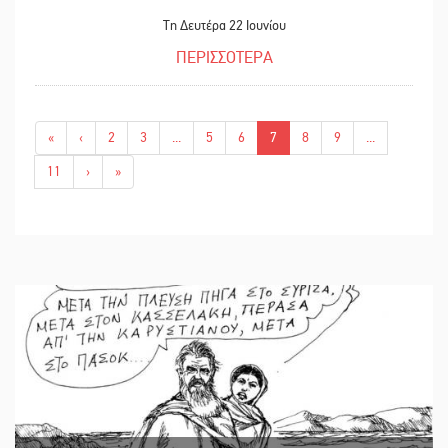
Τη Δευτέρα 22 Ιουνίου
ΠΕΡΙΣΣΟΤΕΡΑ
«
‹
2
3
...
5
6
7
8
9
...
11
›
»