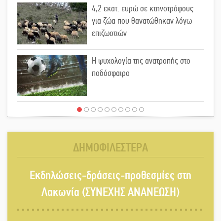
4,2 εκατ. ευρώ σε κτηνοτρόφους
για ζώα που θανατώθηκαν λόγω
επιζωοτιών
Η ψυχολογία της ανατροπής στο
ποδόσφαιρο
Ένα «ταξίδι» τέχνης και χρωμάτων
στη Νεάπολη
ΔΗΜΟΦΙΛΕΣΤΕΡΑ
Τα Λαγκάδια κρατούν ζωντανή την
Εκδηλώσεις-δράσεις-προθεσμίες στη
τέχνη της πέτρας
Λακωνία (ΣΥΝΕΧΗΣ ΑΝΑΝΕΩΣΗ)
Στους ρυθμούς της Ελεωνόρας