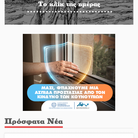
Το κλίκ της ημέρας
Του Ανδρέα Πετρουλάκη
Πρόσφατα Νέα