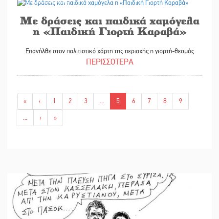
Με δράσεις και παιδικά χαμόγελα
η «Παιδική Γιορτή Καραβά»
Επανήλθε στον πολιτιστικό χάρτη της περιοχής η γιορτή-θεσμός
ΠΕΡΙΣΣΟΤΕΡΑ
«
‹
1
2
3
...
5
6
7
8
9
...
›
»