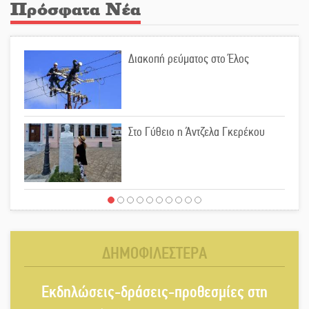
Πρόσφατα Νέα
Διακοπή ρεύματος στο Έλος
Στο Γύθειο η Άντζελα Γκερέκου
Νταλίκα έπεσε σε γκρεμό στον
Κλαδά: Νεκρός ο 48χρονος οδηγός
ΔΗΜΟΦΙΛΕΣΤΕΡΑ
«Ανοιχτή Πόλη» απόψε η Σπάρτη
Εκδηλώσεις-δράσεις-προθεσμίες στη
«ξεκλειδώνει» αγορά και