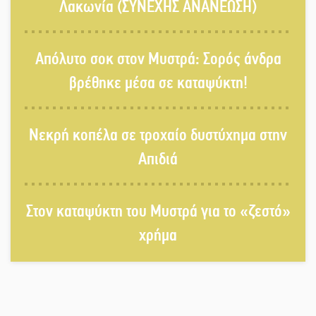
ψυχαγωγία
Λακωνία (ΣΥΝΕΧΗΣ ΑΝΑΝΕΩΣΗ)
«Θέρισε» η άσφαλτος και τον Ιούλιο
Απόλυτο σοκ στον Μυστρά: Σορός άνδρα
στην Πελοπόννησο
βρέθηκε μέσα σε καταψύκτη!
Βράβευσε τον Π. Καρρά ο ΑΟ
Νεκρή κοπέλα σε τροχαίο δυστύχημα στην
Κροκεών
Απιδιά
Τα μετάλλια των Λακωνόπουλων
Στον καταψύκτη του Μυστρά για το «ζεστό»
στην Ταιβάν
χρήμα
Τζάμπολ για τρίτη χρονιά στο
τουρνουά GNC 3on3 στη Σκάλα