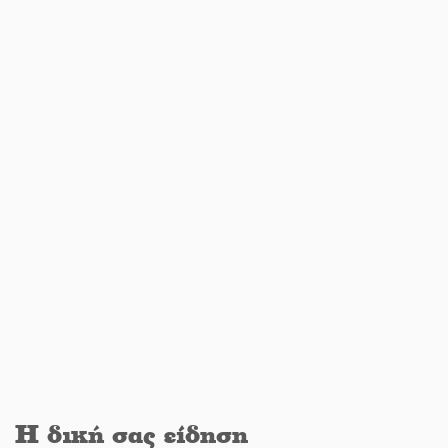
Νέο χρηματοδοτικό εργαλείο για
αναβάθμιση του οδικού δικτύου της
Πελοποννήσου
Καθαρίζονται τα ρέματα στις
Κροκεές
Σπατάλη και παρανομία
«στραγγίζουν» τη Μάνη
Βουλή των Εφήβων 2026-2027:
Ξεκινούν οι αιτήσεις
Η δική σας είδηση