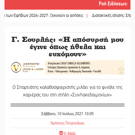
Ροή Ειδήσεων
:
βων 2026-2027: Ξεκινούν οι αιτήσεις
||
Διατακτικές σίτισης: Σήμα για αύξησ
Γ. Σουρλής: «Η απόσυρσή μου
έγινε όπως ήθελα και
ευχόμουν»
Ο Σπαρτιάτης καλαθοσφαιριστής μιλάει για το φινάλε της
καριέρας του στη στήλη «ΣυνΛακεδαιμονίων»
Σάββατο, 10 Ιούλιος 2021 10:05
Χρήστος Πετρούλιας
E-MAIL