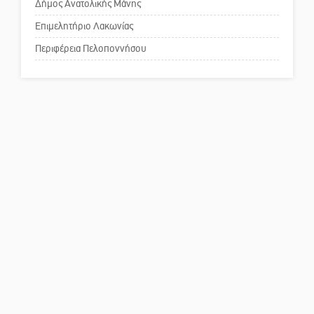
Δήμος Ανατολικής Μάνης
Πού βρίσκεται το ιστορικό
κέντρο της Σπάρτης;
Επιμελητήριο Λακωνίας
Περιφέρεια Πελοποννήσου
Το δικό σας σχόλιο: Ρύποι