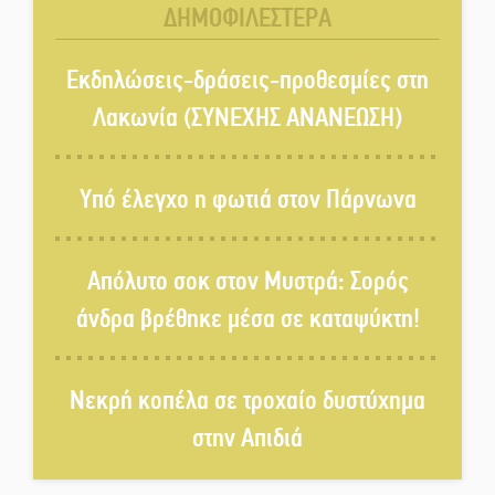
ΔΗΜΟΦΙΛΕΣΤΕΡΑ
Kastoras River Festival 2026:
Ένα νέο μουσικό φεστιβάλ
Εκδηλώσεις-δράσεις-προθεσμίες στη
γεννιέται στις όχθες του ποταμού
Λακωνία (ΣΥΝΕΧΗΣ ΑΝΑΝΕΩΣΗ)
στο Καστόρειο
Τα ζάρια παίρνουν «φωτιά» στην
Υπό έλεγχο η φωτιά στον Πάρνωνα
Άρνα: Στήνεται το 3ο Τουρνουά
Τάβλι
Απόλυτο σοκ στον Μυστρά: Σορός
Αυθεντικό γλέντι με «Γιορτή
άνδρα βρέθηκε μέσα σε καταψύκτη!
Βραστού» στη Σοχά
Νεκρή κοπέλα σε τροχαίο δυστύχημα
Το τελεφερίκ της Μονεμβασιάς
στο τραπέζι του δημόσιου
στην Απιδιά
διαλόγου