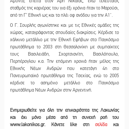
Αμύντα, έπειτα στον Άρη Νίκαιας, ενώ τελευταίος
σταθμός της καριέρας του για έξι χρόνια ήταν το Μαρούσι,
από τη Γ’ Εθνική ως και τα πλέι οφ ανόδου για την Α1΄.
Ο Γ. Σουρλής αγωνίστηκε και με τις Εθνικές ομάδες της
χώρας, καταγράφοντας σπουδαίες διακρίσεις. Κέρδισε το
χάλκινο μετάλλιο με την Εθνική Εφήβων στο Παγκόσμιο
πρωτάθλημα το 2003 στη Θεσσαλονίκη με συμπαίκτες
τους Βασιλειάδη, Σχορτσιανίτη, Βασιλόπουλο,
Περπέρογλου κ.α. Την επόμενη χρονιά ήταν μέλος της
Εθνικής Νέων Ανδρών που κατετάγη 4η στο
Πανευρωπαϊκό πρωτάθλημα της Τσεχίας, ενώ το 2005
κέρδισε το ασημένιο μετάλλιο στο Παγκόσμιο
πρωτάθλημα Νέων Ανδρών στην Αργεντινή.
Ε
νημερωθείτε για όλη την επικαιρότητα της Λακωνίας
και
όχι μόνο μέσα από τη συνεχή ροή του
www.lakonikos.gr. Κάνετε like στη
σελίδα
και