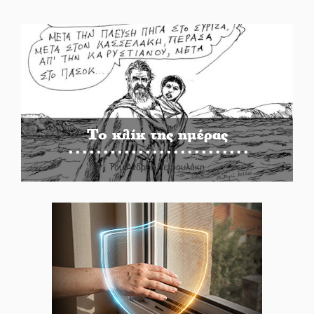
Το κλίκ της ημέρας
Του Ανδρέα Πετρουλάκη