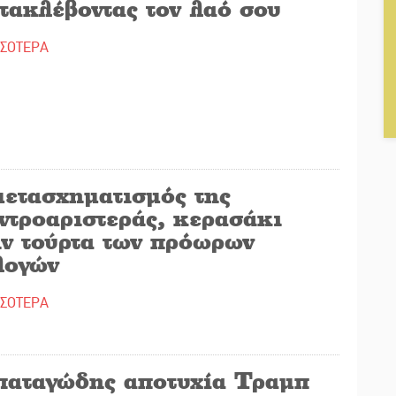
τακλέβοντας τον λαό σου
ΣΣΟΤΕΡΑ
μετασχηματισμός της
ντροαριστεράς, κερασάκι
ην τούρτα των πρόωρων
λογών
ΣΣΟΤΕΡΑ
παταγώδης αποτυχία Τραμπ