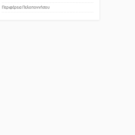
Το δικό σας σχόλιο:
Περιφέρεια Πελοποννήσου
Παράδειγμα κοινωνικής
αναισθησίας
Πού βρίσκεται το ιστορικό
κέντρο της Σπάρτης;