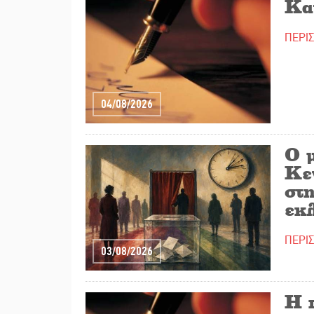
Κα
ΠΕΡΙ
04/08/2026
O 
Κε
στ
εκ
ΠΕΡΙ
03/08/2026
Η 