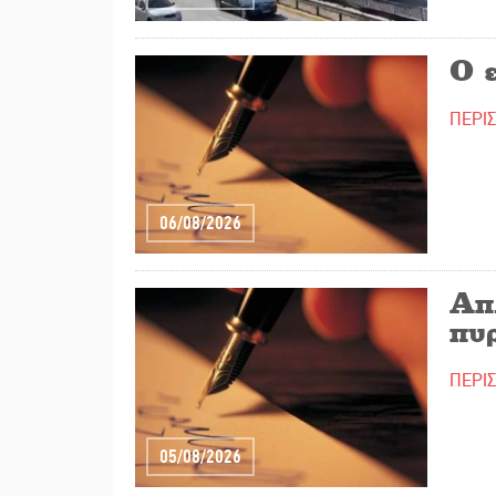
Ο 
ΠΕΡΙ
06/08/2026
Απ
πυ
ΠΕΡΙ
05/08/2026