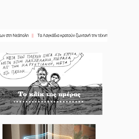
η
||
Τα Λαγκάδια κρατούν ζωντανή την τέχνη της πέτρας
||
Στους ρυθμούς τ
Το κλίκ της ημέρας
Του Ανδρέα Πετρουλάκη