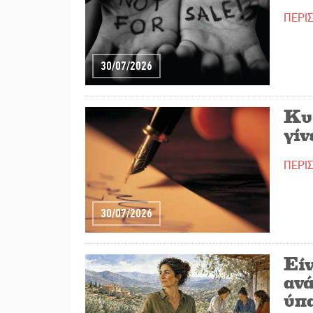
ΠΕΡΙ
30/07/2026
Κυ
γίν
ΠΕΡΙ
30/07/2026
Είν
αν
ύπ