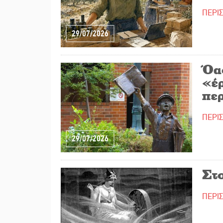
ΠΕΡΙ
29/07/2026
Όα
«έ
πε
ΠΕΡΙ
29/07/2026
Στο
ΠΕΡΙ