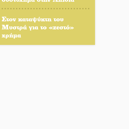
Στον καταψύκτη του
Στο Γύθειο η Άντζελα
Μυστρά για το «ζεστό»
Γκερέκου
χρήμα
Νταλίκα έπεσε σε γκρεμό
στον Κλαδά: Νεκρός ο
48χρονος οδηγός
«Ανοιχτή Πόλη» απόψε η
Σπάρτη «ξεκλειδώνει»
αγορά και ψυχαγωγία
«Θέρισε» η άσφαλτος και
τον Ιούλιο στην
Πελοπόννησο
Βράβευσε τον Π. Καρρά ο