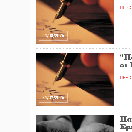
ΠΕΡΙ
01/08/2026
"Πο
οι
ΠΕΡΙ
31/07/2026
Πα
Εμ