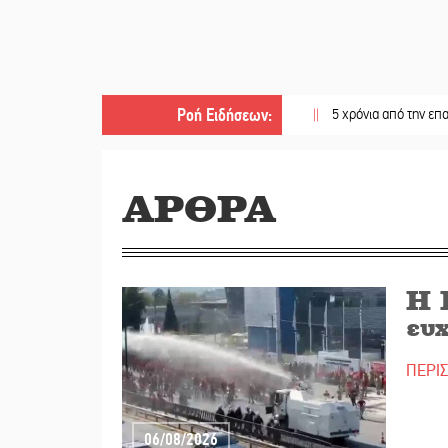
Ροή Ειδήσεων
:
||
5 χρόνια από την επανασύσταση της 
ΑΡΘΡΑ
Η 
ευ
ΠΕΡΙ
06/08/2026